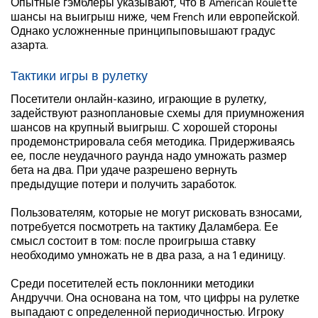
Опытные гэмблеры указывают, что в American Roulette
шансы на выигрыш ниже, чем French или европейской.
Однако усложненные принципыповышают градус
азарта.
Тактики игры в рулетку
Посетители онлайн-казино, играющие в рулетку,
задействуют разноплановые схемы для приумножения
шансов на крупный выигрыш. С хорошей стороны
продемонстрировала себя методика. Придерживаясь
ее, после неудачного раунда надо умножать размер
бета на два. При удаче разрешено вернуть
предыдущие потери и получить заработок.
Пользователям, которые не могут рисковать взносами,
потребуется посмотреть на тактику Даламбера. Ее
смысл состоит в том: после проигрыша ставку
необходимо умножать не в два раза, а на 1 единицу.
Среди посетителей есть поклонники методики
Андруччи. Она основана на том, что цифры на рулетке
выпадают с определенной периодичностью. Игроку