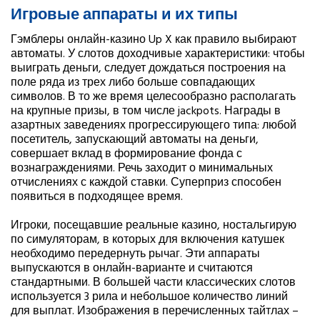
Игровые аппараты и их типы
Гэмблеры онлайн-казино Up X как правило выбирают
автоматы. У слотов доходчивые характеристики: чтобы
выиграть деньги, следует дождаться построения на
поле ряда из трех либо больше совпадающих
символов. В то же время целесообразно располагать
на крупные призы, в том числе jackpots. Награды в
азартных заведениях прогрессирующего типа: любой
посетитель, запускающий автоматы на деньги,
совершает вклад в формирование фонда с
вознаграждениями. Речь заходит о минимальных
отчислениях с каждой ставки. Суперприз способен
появиться в подходящее время.
Игроки, посещавшие реальные казино, ностальгирую
по симуляторам, в которых для включения катушек
необходимо передернуть рычаг. Эти аппараты
выпускаются в онлайн-варианте и считаются
стандартными. В большей части классических слотов
используется 3 рила и небольшое количество линий
для выплат. Изображения в перечисленных тайтлах –