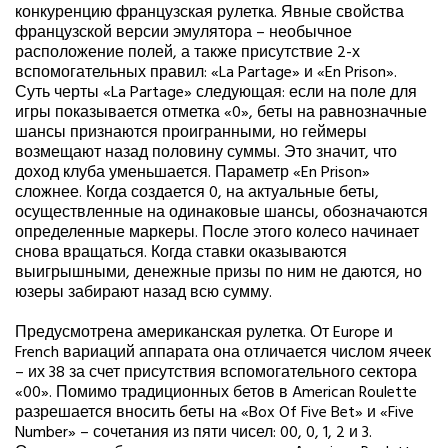
конкуренцию французская рулетка. Явные свойства
французской версии эмулятора – необычное
расположение полей, а также присутствие 2-х
вспомогательных правил: «La Partage» и «En Prison».
Суть черты «La Partage» следующая: если на поле для
игры показывается отметка «0», беты на равнозначные
шансы признаются проигранными, но геймеры
возмещают назад половину суммы. Это значит, что
доход клуба уменьшается. Параметр «En Prison»
сложнее. Когда создается 0, на актуальные беты,
осуществленные на одинаковые шансы, обозначаются
определенные маркеры. После этого колесо начинает
снова вращаться. Когда ставки оказываются
выигрышными, денежные призы по ним не даются, но
юзеры забирают назад всю сумму.
Предусмотрена американская рулетка. От Europe и
French вариаций аппарата она отличается числом ячеек
– их 38 за счет присутствия вспомогательного сектора
«00». Помимо традиционных бетов в American Roulette
разрешается вносить беты на «Box Of Five Bet» и «Five
Number» – сочетания из пяти чисел: 00, 0, 1, 2 и 3.