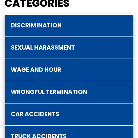
CATEGORIES
DISCRIMINATION
SEXUAL HARASSMENT
WAGE AND HOUR
WRONGFUL TERMINATION
CAR ACCIDENTS
TRUCK ACCIDENTS