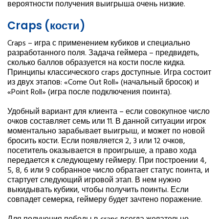
вероятности получения выигрыша очень низкие.
Craps (кости)
Craps – игра с применением кубиков и специально
разработанного поля. Задача геймера – предвидеть,
сколько баллов образуется на кости после кидка.
Принципы классического craps доступные. Игра состоит
из двух этапов: «Come Out Roll» (начальный бросок) и
«Point Roll» (игра после подключения поинта).
Удобный вариант для клиента – если совокупное число
очков составляет семь или 11. В данной ситуации игрок
моментально зарабывает выигрыш, и может по новой
бросить кости. Если появляется 2, 3 или 12 очков,
посетитель оказывается в проигрыше, а право хода
передается к следующему геймеру. При построении 4,
5, 8, 6 или 9 собранное число обратает статус поинта, и
стартует следующий игровой этап. В нем нужно
выкидывать кубики, чтобы получить поинты. Если
совпадет семерка, геймеру будет зачтено поражение.