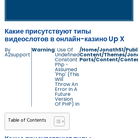
Какие присутствуют типы
видеослотов в онлайн-казино Up X
By
Warning
: Use Of
/home/jonath51/publ
A2support
Undefined
Content/themes/jon
Constant
Parts/content/conten
Php -
Assumed
'php' (this
Will
Throw An
Error In A
Future
Version
Of PHP) In
Table of Contents