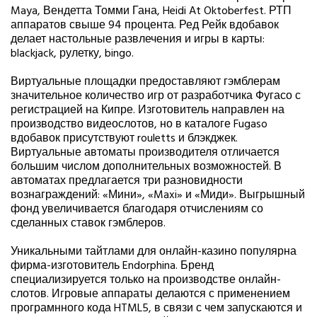
Maya, Вендетта Томми Гана, Heidi At Oktoberfest. РТП
аппаратов свыше 94 процента. Ред Рейк вдобавок
делает настольные развлечения и игры в карты:
blackjack, рулетку, bingo.
Виртуальные площадки предоставляют гэмблерам
значительное количество игр от разработчика Фугасо с
регистрацией на Кипре. Изготовитель направлен на
производство видеослотов, но в каталоге Fugaso
вдобавок присутствуют rouletts и блэкджек.
Виртуальные автоматы производителя отличается
большим числом дополнительных возможностей. В
автоматах предлагается три разновидности
вознаграждений: «Мини», «Maxi» и «Миди». Выгрышный
фонд увеличивается благодаря отчислениям со
сделанных ставок гэмблеров.
Уникальными тайтлами для онлайн-казино популярна
фирма-изготовитель Endorphina. Бренд
специализируется только на производстве онлайн-
слотов. Игровые аппараты делаются с применением
програмнного кода HTML5, в связи с чем запускаются и