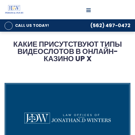
≡
(562) 497-0472
CALL US
TODAY!
КАКИЕ ПРИСУТСТВУЮТ ТИПЫ
ВИДЕОСЛОТОВ В ОНЛАЙН-
КАЗИНО UP X