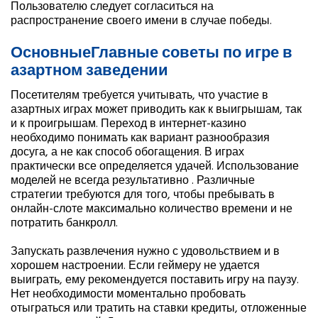
Пользователю следует согласиться на
распространение своего имени в случае победы.
ОсновныеГлавные советы по игре в
азартном заведении
Посетителям требуется учитывать, что участие в
азартных играх может приводить как к выигрышам, так
и к проигрышам. Переход в интернет-казино
необходимо понимать как вариант разнообразия
досуга, а не как способ обогащения. В играх
практически все определяется удачей. Использование
моделей не всегда результативно . Различные
стратегии требуются для того, чтобы пребывать в
онлайн-слоте максимально количество времени и не
потратить банкролл.
Запускать развлечения нужно с удовольствием и в
хорошем настроении. Если геймеру не удается
выиграть, ему рекомендуется поставить игру на паузу.
Нет необходимости моментально пробовать
отыграться или тратить на ставки кредиты, отложенные