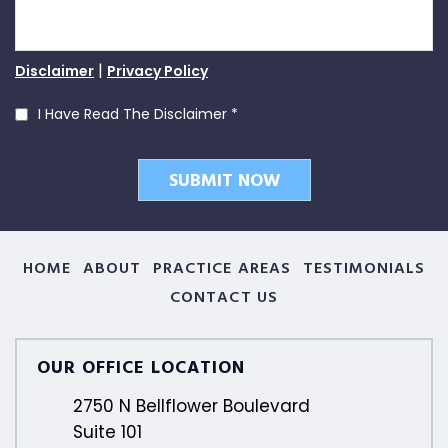
|
Disclaimer
Privacy Policy
I Have Read The Disclaimer
*
HOME
ABOUT
PRACTICE AREAS
TESTIMONIALS
CONTACT US
OUR OFFICE LOCATION
2750 N Bellflower Boulevard
Suite 101