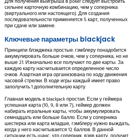
Для получения выигрыша в poker следует выстроить
сильнее карточную комбинацию, чем у соперника
(виртуального или настоящего). Для создания
последовательности применяется 5 карт, полученных
при сдаче или замене.
Ключевые параметры blackjack
Принципи блэкджека простые: гэмблеру понадобится
аккумулировать больше очков, чем у соперника, но не
выше 21. Изначально все получают по две карты. За
каждую карту насчитывается определенное число
очков. Азартная игра организована по ходу движения
часовой стрелки. В ходе игры каждый имеет право
заполучить 1 дополнительную карту.
Главная модель в blackjack простая. Если у геймера
успешная карта (10, 9, 8 или 7), геймер должен
набирать игральные карты, чтобы аккумулировать
семнадцать или больше балло. Если у соперника
шестерка или карта младше, гэмблеру нужно выждать,
когда у него насчитывается 12 баллов. В данной
ситуации есть шанс, что соперник, взяв карту, получит