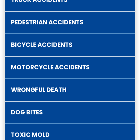
PEDESTRIAN ACCIDENTS
BICYCLE ACCIDENTS
MOTORCYCLE ACCIDENTS
WRONGFUL DEATH
DOG BITES
TOXIC MOLD