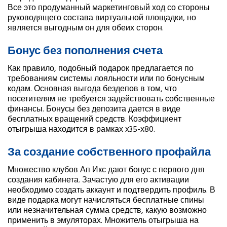
Все это продуманный маркетинговый ход со стороны
руководящего состава виртуальной площадки, но
является выгодным он для обеих сторон.
Бонус без пополнения счета
Как правило, подобный подарок предлагается по
требованиям системы лояльности или по бонусным
кодам. Основная выгода бездепов в том, что
посетителям не требуется задействовать собственные
финансы. Бонусы без депозита дается в виде
бесплатных вращений средств. Коэффициент
отыгрыша находится в рамках х35-х80.
За создание собственного профайла
Множество клубов Ап Икс дают бонус с первого дня
создания кабинета. Зачастую для его активации
необходимо создать аккаунт и подтвердить профиль. В
виде подарка могут начисляться бесплатные спины
или незначительная сумма средств, какую возможно
применить в эмуляторах. Множитель отыгрыша на