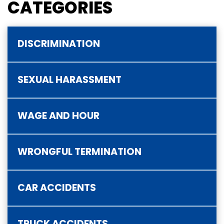
CATEGORIES
DISCRIMINATION
SEXUAL HARASSMENT
WAGE AND HOUR
WRONGFUL TERMINATION
CAR ACCIDENTS
TRUCK ACCIDENTS