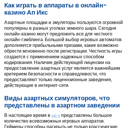
Как играть в аппараты в онлайн-
казино Ап Икс
Азартные площадки и эмуляторы пользуются огромной
популярны в разных уголках земного шара. Сегодня
онлайн-казино могут предложить все для честного
онлайн-гэмблинга. Большой выбор игровых автоматов
дополняется прибыльными призами, какие возможно
обрести мгновенно после регистрации. Честность игры
создается с применением надежных способом
кодирования. Наличие действующей лицензии на
предоставление азартных услуг является важнейшим
критерием безопасности и справедливости, что
предоставляют только лиценнзионные заведения,
действующие в интернет-сети.
Виды азартных симуляторов, что
представлены в азартном заведении
В настоящее время в
up x
представлены большое
количество всевозможных игровых аппаратов.
Геймеры способны раскрыть не только классические