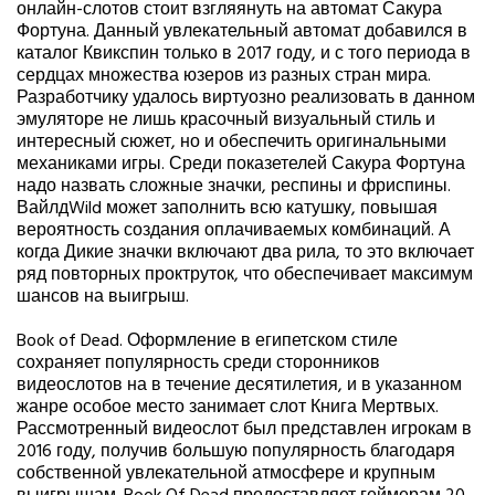
онлайн-слотов стоит взгляянуть на автомат Сакура
Фортуна. Данный увлекательный автомат добавился в
каталог Квикспин только в 2017 году, и с того периода в
сердцах множества юзеров из разных стран мира.
Разработчику удалось виртуозно реализовать в данном
эмуляторе не лишь красочный визуальный стиль и
интересный сюжет, но и обеспечить оригинальными
механиками игры. Среди показетелей Сакура Фортуна
надо назвать сложные значки, респины и фриспины.
ВайлдWild может заполнить всю катушку, повышая
вероятность создания оплачиваемых комбинаций. А
когда Дикие значки включают два рила, то это включает
ряд повторных проктруток, что обеспечивает максимум
шансов на выигрыш.
Book of Dead. Оформление в египетском стиле
сохраняет популярность среди сторонников
видеослотов на в течение десятилетия, и в указанном
жанре особое место занимает слот Книга Мертвых.
Рассмотренный видеослот был представлен игрокам в
2016 году, получив большую популярность благодаря
собственной увлекательной атмосфере и крупным