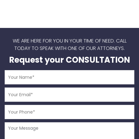
WE ARE HERE FOR YOU IN YOUR TIME OF NEED.
CALL
TODAY TO SPEAK WITH ONE OF OUR ATTORNEYS.
Request your CONSULTATION