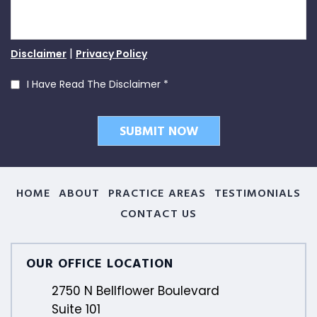
|
Disclaimer
Privacy Policy
I Have Read The Disclaimer
*
HOME
ABOUT
PRACTICE AREAS
TESTIMONIALS
CONTACT US
OUR OFFICE LOCATION
2750 N Bellflower Boulevard
Suite 101