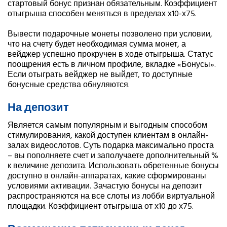
стартовый бонус признан обязательным. Коэффициент
отыгрыша способен меняться в пределах х10-х75.
Вывести подарочные монеты позволено при условии,
что на счету будет необходимая сумма монет, а
вейджер успешно прокручен в ходе отыгрыша. Статус
поощрения есть в личном профиле, вкладке «Бонусы».
Если отыграть вейджер не выйдет, то доступные
бонусные средства обнуляются.
На депозит
Является самым популярным и выгодным способом
стимулирования, какой доступен клиентам в онлайн-
залах видеослотов. Суть подарка максимально проста
– вы пополняете счет и заполучаете дополнительный %
к величине депозита. Использовать обретенные бонусы
доступно в онлайн-аппаратах, какие сформированы
условиями активации. Зачастую бонусы на депозит
распространяются на все слоты из лобби виртуальной
площадки. Коэффициент отыгрыша от х10 до х75.