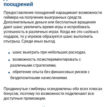
поощрений
Предоставление поощрений наращивает возможности
геймера на получение выигранных средств.
Дополнительные деньги или бесплатные вращения
дают шанс увеличить время игры и испробовать
успешность в различных играх. Когда же это cashback
подарок, то у игроков образуется шанс выполнить
отыгрыш. Среди иных выгод:
шанс выиграть при небольших расходах;
возможность поэкспериментировать с
различными стратегиями;
обретение опыта без финансовых рисков с
бездепозитными начислениями.
Продвинутые гэмблеры осведомлены обо всех плюсах
бонусов, поэтому по возможности подключают все
доступные промоакции.