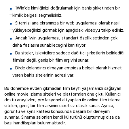
1Win’de kimliğinizi doğrulamak için bahis şirketinden bir
kimlik belgesi seçmelisiniz.
Sitemizi ana ekranınıza bir web uygulaması olarak nasıl
yükleyeceğinizi görmek için aşağıdaki videoyu takip ediniz.
Ancak 1win uygulaması, standart özellik setinden çok
daha fazlasını sunabileceğini kanıtlıyor.
Bu siteler, izleyicilere sadece dağıtıcı şirketlerin belirlediği
filmleri değil, geniş bir film arşivini sunar.
Birde dolandırıcı olmayan empieza belgeli olarak hizmet
veren bahis sitelerinin adresi var.
Bu dönemde evden çıkmadan film keyfi yaşamanızı sağlayan
online movie izleme siteleri ve platformları öne çıktı. Kullanıcı
dostu arayüzleri, profesyonel altyapıları ile online film izleme
siteleri, geniş bir film arşivini ücretsiz olarak sunar. Ayrıca,
görüntü ve syns kalitesi konusunda başarılı bir deneyim
sunarlar. Sinema salonları kendi kültürünü oluşturmuş olsa da
bazı handikapları bulunmaktadır.