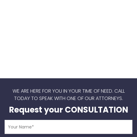
WE ARE HERE FOR YOU IN YOUR TIME OF NEED.
CALL
TODAY TO SPEAK WITH ONE OF OUR ATTORNEYS.
Request your CONSULTATION