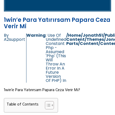
1win’e Para Yatırırsam Papara Ceza
Verir Mi
By
Warning
: Use Of
/home/jonath51/publ
A2support
Undefined
Content/themes/jon
Constant
Parts/content/conten
Php -
Assumed
'php' (this
Will
Throw An
Error In A
Future
Version
Of PHP) In
1win’e Para Yatırırsam Papara Ceza Verir Mi?
Table of Contents