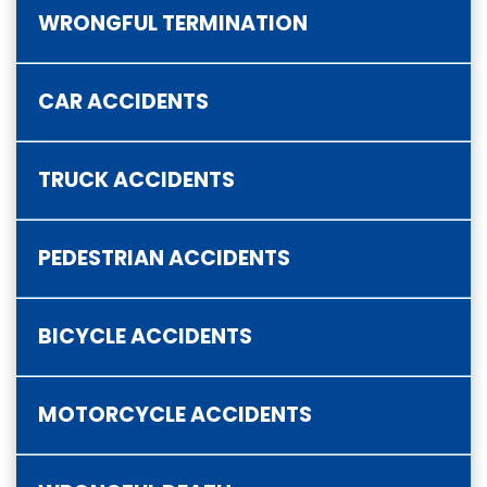
WRONGFUL TERMINATION
CAR ACCIDENTS
TRUCK ACCIDENTS
PEDESTRIAN ACCIDENTS
BICYCLE ACCIDENTS
MOTORCYCLE ACCIDENTS