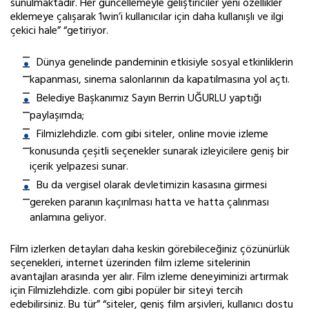
sunulmaktadır. Her güncellemeyle geliştiriciler yeni özellikler
eklemeye çalışarak 1win’i kullanıcılar için daha kullanışlı ve ilgi
çekici hale” “getiriyor.
Dünya genelinde pandeminin etkisiyle sosyal etkinliklerin
kapanması, sinema salonlarının da kapatılmasına yol açtı.
Belediye Başkanımız Sayın Berrin UĞURLU yaptığı
paylaşımda;
Filmizlehdizle. com gibi siteler, online movie izleme
konusunda çeşitli seçenekler sunarak izleyicilere geniş bir
içerik yelpazesi sunar.
Bu da vergisel olarak devletimizin kasasına girmesi
gereken paranın kaçırılması hatta ve hatta çalınması
anlamına geliyor.
Film izlerken detayları daha keskin görebileceğiniz çözünürlük
seçenekleri, internet üzerinden film izleme sitelerinin
avantajları arasında yer alır. Film izleme deneyiminizi artırmak
için Filmizlehdizle. com gibi popüler bir siteyi tercih
edebilirsiniz. Bu tür” “siteler, geniş film arşivleri, kullanıcı dostu