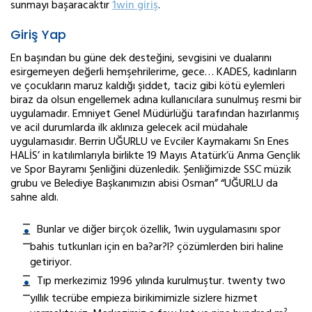
sunmayı başaracaktır
1win giriş
.
Giriş Yap
En başından bu güne dek desteğini, sevgisini ve dualarını
esirgemeyen değerli hemşehrilerime, gece… KADES, kadınların
ve çocukların maruz kaldığı şiddet, taciz gibi kötü eylemleri
biraz da olsun engellemek adına kullanıcılara sunulmuş resmi bir
uygulamadır. Emniyet Genel Müdürlüğü tarafından hazırlanmış
ve acil durumlarda ilk aklınıza gelecek acil müdahale
uygulamasıdır. Berrin UĞURLU ve Evciler Kaymakamı Sn Enes
HALİS’ in katılımlarıyla birlikte 19 Mayıs Atatürk’ü Anma Gençlik
ve Spor Bayramı Şenliğini düzenledik. Şenliğimizde SSC müzik
grubu ve Belediye Başkanımızın abisi Osman” “UĞURLU da
sahne aldı.
Bunlar ve diğer birçok özellik, 1win uygulamasını spor
bahis tutkunları için en ba?ar?l? çözümlerden biri haline
getiriyor.
Tıp merkezimiz 1996 yılında kurulmuştur. twenty two
yıllık tecrübe empieza birikimimizle sizlere hizmet