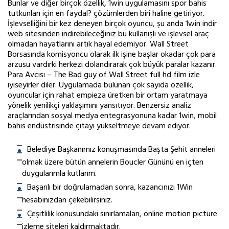
Bunlar ve diğer birçok özellik, 1win uygulamasını spor bahis
tutkunları için en faydal? çözümlerden biri haline getiriyor.
İşlevselliğini bir kez deneyen birçok oyuncu, şu anda 1win indir
web sitesinden indirebileceğiniz bu kullanışlı ve işlevsel araç
olmadan hayatlarını artık hayal edemiyor. Wall Street
Borsasında komisyoncu olarak ilk işine başlar okadar çok para
arzusu vardırki herkezi dolandırarak çok büyük paralar kazanır.
Para Avcısı – The Bad guy of Wall Street full hd film izle
iyiseyirler diler. Uygulamada bulunan çok sayıda özellik,
oyuncular için rahat empieza üretken bir ortam yaratmaya
yönelik yenilikçi yaklaşımını yansıtıyor. Benzersiz analiz
araçlarından sosyal medya entegrasyonuna kadar 1win, mobil
bahis endüstrisinde çıtayı yükseltmeye devam ediyor.
Belediye Başkanımız konuşmasında Başta Şehit anneleri
olmak üzere bütün annelerin Boucler Gününü en içten
duygularımla kutlarım.
Başarılı bir doğrulamadan sonra, kazancınızı 1Win
hesabınızdan çekebilirsiniz.
Çeşitlilik konusundaki sınırlamaları, online motion picture
izleme siteleri kaldırmaktadır.