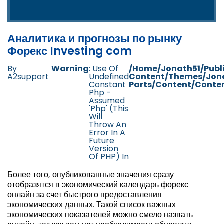
Аналитика и прогнозы по рынку
Форекс Investing com
By
Warning
: Use Of
/home/jonath51/publ
A2support
Undefined
Content/themes/jon
Constant
Parts/content/conten
Php -
Assumed
'php' (this
Will
Throw An
Error In A
Future
Version
Of PHP) In
Более того, опубликованные значения сразу
отобразятся в экономический календарь форекс
онлайн за счет быстрого предоставления
экономических данных. Такой список важных
экономических показателей можно смело назвать