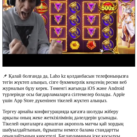
📌 Қалай болғанда да, Laho kz қолданбасын телефоныңызға
тегін жүктеп алыңыз, сізге букмекерлік кеңсенің ресми веб
журналын бұзу керек. Төменгі жағында iOS және Android
түрлерінде осы бағдарламаларға сілтемелер болады. Apple
үшін App Store дүкенінен тікелей жүктеп алыңыз.
Тергеу арнайы конфигурацияда қағазға шолуды жіберу
арқылы оның жеке жеткізілімінің дәлелдерін ұсынады.
Тікелей оқиғаларға арналған акрополь матчы қай хордың
шабуылдайтынын, бұрышты немесе балама стандартты
орындайтынын көрсетеді. Бағдарламаның іске қосылуы