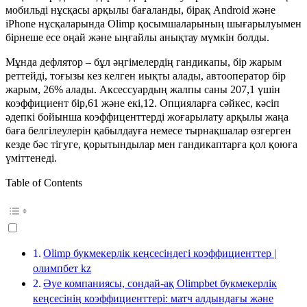
мобильді нұсқасы арқылы бағаланды, бірақ Android және
iPhone нұсқаларында Olimp қосымшаларының шығарылуымен
бірнеше есе оңай және ыңғайлы анықтау мүмкін болды.
Мұнда дефлятор – бұл әңгімелердің гандикапы, бір жарым
реттейді, тоғызы кез келген иықты алады, автооператор бір
жарым, 26% алады. Аксессуардың жалпы саны 207,1 үшін
коэффициент бір,61 және екі,12. Опцияларға сәйкес, кәсіп
әдепкі бойынша коэффиценттерді жоғарылату арқылы жаңа
баға белгілеулерін қабылдауға немесе тырнақшалар өзгерген
кезде бәс тігуге, қорытындылар мен гандикаптарға қол қоюға
үміттенеді.
Table of Contents
Olimp букмекерлік кеңсесіндегі коэффициенттер |
олимпбет kz
Әуе компаниясы, сондай-ақ Olimpbet букмекерлік
кеңсесінің коэффициенттері: матч алдындағы және