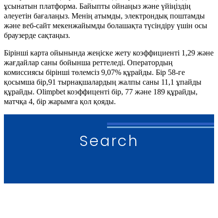
ұсынатын платформа. Байыпты ойнаңыз және үйіңіздің
әлеуетін бағалаңыз. Менің атымды, электрондық поштамды
және веб-сайт мекенжайымды болашақта түсіндіру үшін осы
браузерде сақтаңыз.
Бірінші карта ойынында жеңіске жету коэффициенті 1,29 және
жағдайлар саны бойынша реттеледі. Оператордың
комиссиясы бірінші төлемсіз 9,07% құрайды. Бір 58-ге
қосымша бір,91 тырнақшалардың жалпы саны 11,1 ұпайды
құрайды. Olimpbet коэффиценті бір, 77 және 189 құрайды,
матчқа 4, бір жарымға қол қояды.
Search