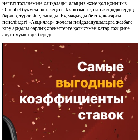
негізгі тәсілдемеде байқалады, алыңыз және қол қойыңыз.
Olimpbet букмекерлік кеңсесі kz актімен қатар жеңілдіктердің
барлық түрлерін ұсынады. Ең маңызды беттің жоғарғы
панеліндегі «Акциялар» жолағы пайдаланушыларға жазбаға
кіру арқылы барлық әрекеттерге қатысумен қатар тәжірибе
алуға мүмкіндік береді.