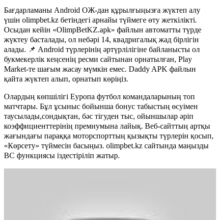
Бағдарламаны Android ОЖ-дан құрылғыңызға жүктеп алу
үшін olimpbet.kz бетіндегі арнайы түймеге өту жеткілікті.
Осыдан кейін «OlimpBetKZ.apk» файлын автоматты түрде
жүктеу басталады, ол небәрі 14, квадригалық жад бірлігін
алады. 📌 Android түрлерінің әртүрлілігіне байланысты ол
букмекерлік кеңсенің ресми сайтынан орнатылған, Play
Market-те шағым жасау мүмкін емес. Daddy APK файлын
қайта жүктеп алып, орнатып көріңіз.
Олардың көпшілігі Еуропа футбол командаларының топ
матчтары. Бұл ұсыныс бойынша бонус табыстың өсуімен
таусылады,сондықтан, бәс тігуден тыс, ойыншылар әріп
коэффициенттерінің премиумына лайық. Веб-сайттың артқы
жағындағы параққа моторспорттың қызықты түрлерін қосып,
«Көрсету» түймесін басыңыз. olimpbet.kz сайтында маңызды
BC функциясы іздестіріліп жатыр.