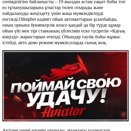
сенімділігіне байланысты – 19 жылдан астам уақыт бойы топ
өз тұтынушыларына ұтыстар төлеп отырады және
пайдалануды жеңілдету үшін жаңа мүмкіндіктерді
енгізеді.Olimpbet кәдімгі ойын автоматтарын ұсынбайды,
оның орнына букмекерлік кеңсе қандай да бір түрде құмар
ойын үйі мен тірі ставканың үйлесімін еске түсіретін «Қауық
көңілді» жарыстарын өткізді; Ойындар тәулік бойы жұмыс
істейді, авто демо режимі мүмкін;оларда сынақ жоқ.
Актілер үнемі өзгеріп отырады, ағымдағы ұсыныстар