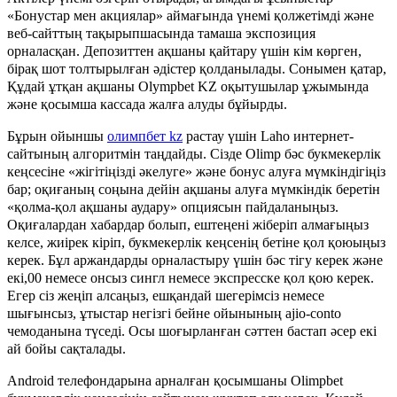
«Бонустар мен акциялар» аймағында үнемі қолжетімді және
веб-сайттың тақырыпшасында тамаша экспозиция
орналасқан. Депозиттен ақшаны қайтару үшін кім көрген,
бірақ шот толтырылған әдістер қолданылады. Сонымен қатар,
Құдай ұтқан ақшаны Olympbet KZ оқытушылар ұжымында
және қосымша кассада жалға алуды бұйырды.
Бұрын ойыншы
олимпбет kz
растау үшін Laho интернет-
сайтының алгоритмін таңдайды. Сізде Olimp бәс букмекерлік
кеңсесіне «жігітіңізді әкелуге» және бонус алуға мүмкіндігіңіз
бар; оқиғаның соңына дейін ақшаны алуға мүмкіндік беретін
«қолма-қол ақшаны аудару» опциясын пайдаланыңыз.
Оқиғалардан хабардар болып, ештеңені жіберіп алмағыңыз
келсе, жиірек кіріп, букмекерлік кеңсенің бетіне қол қоюыңыз
керек. Бұл аржандарды орналастыру үшін бәс тігу керек және
екі,00 немесе онсыз сингл немесе экспресске қол қою керек.
Егер сіз жеңіп алсаңыз, ешқандай шегерімсіз немесе
шығынсыз, ұтыстар негізгі бейне ойынының ajio-conto
чемоданына түседі. Осы шоғырланған сәттен бастап әсер екі
ай бойы сақталады.
Android телефондарына арналған қосымшаны Olimpbet