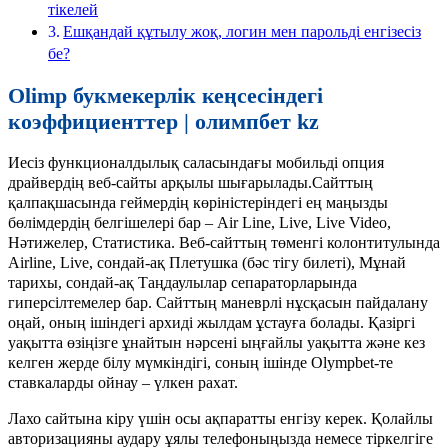
тікелей
Ешқандай құтылу жоқ, логин мен парольді енгізесіз
бе?
Olimp букмекерлік кеңсесіндегі
коэффициенттер | олимпбет kz
Иесіз функционалдылық саласындағы мобильді опция
драйвердің веб-сайты арқылы шығарылады.Сайттың
қалпақшасында геймердің көріністеріндегі ең маңызды
бөлімдердің белгішелері бар – Air Line, Live, Live Video,
Нәтижелер, Статистика. Веб-сайттың төменгі колонтитулында
Airline, Live, сондай-ақ Плетушка (бәс тігу билеті), Мұнай
тарихы, сондай-ақ Таңдаулылар сепараторларында
гиперсілтемелер бар. Сайттың маневрлі нұсқасын пайдалану
оңай, оның ішіндегі архиді жылдам ұстауға болады. Қазіргі
уақытта өзіңізге ұнайтын нәрсені ыңғайлы уақытта және кез
келген жерде білу мүмкіндігі, соның ішінде Olympbet-те
ставкаларды ойнау – үлкен рахат.
Лахо сайтына кіру үшін осы ақпаратты енгізу керек. Қолайлы
авторизацияны аудару ұялы телефоныңызда немесе тіркелгіге