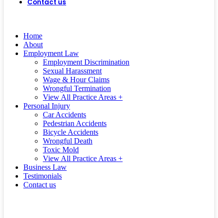
Contact us
(562) 497-0472
CALL US
TODAY!
Home
About
Employment Law
Employment Discrimination
Sexual Harassment
Wage & Hour Claims
Wrongful Termination
View All Practice Areas +
Personal Injury
Car Accidents
Pedestrian Accidents
Bicycle Accidents
Wrongful Death
Toxic Mold
View All Practice Areas +
Business Law
Testimonials
Contact us