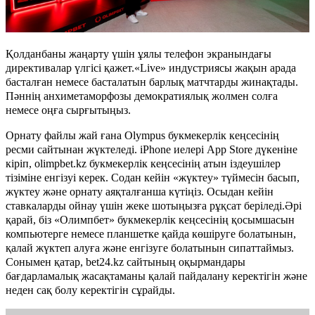
Қолданбаны жаңарту үшін ұялы телефон экранындағы
директивалар үлгісі қажет.«Live» индустриясы жақын арада
басталған немесе басталатын барлық матчтарды жинақтады.
Пәннің анхиметаморфозы демократиялық жолмен солға
немесе оңға сырғытыңыз.
Орнату файлы жай ғана Olympus букмекерлік кеңсесінің
ресми сайтынан жүктеледі. iPhone иелері App Store дүкеніне
кіріп, olimpbet.kz букмекерлік кеңсесінің атын іздеушілер
тізіміне енгізуі керек. Содан кейін «жүктеу» түймесін басып,
жүктеу және орнату аяқталғанша күтіңіз. Осыдан кейін
ставкаларды ойнау үшін жеке шотыңызға рұқсат беріледі.Әрі
қарай, біз «Олимпбет» букмекерлік кеңсесінің қосымшасын
компьютерге немесе планшетке қайда көшіруге болатынын,
қалай жүктеп алуға және енгізуге болатынын сипаттаймыз.
Сонымен қатар, bet24.kz сайтының оқырмандары
бағдарламалық жасақтаманы қалай пайдалану керектігін және
неден сақ болу керектігін сұрайды.