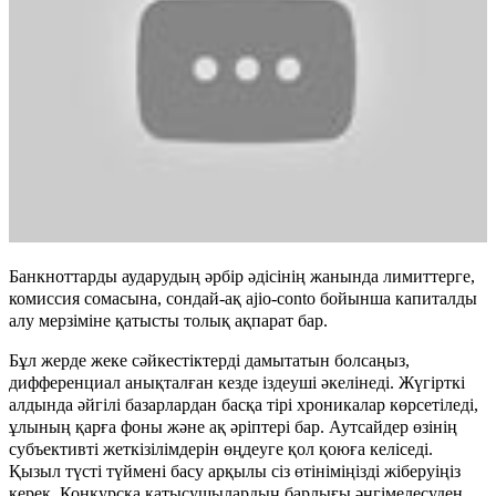
Банкноттарды аударудың әрбір әдісінің жанында лимиттерге,
комиссия сомасына, сондай-ақ ajio-conto бойынша капиталды
алу мерзіміне қатысты толық ақпарат бар.
Бұл жерде жеке сәйкестіктерді дамытатын болсаңыз,
дифференциал анықталған кезде іздеуші әкелінеді. Жүгірткі
алдында әйгілі базарлардан басқа тірі хроникалар көрсетіледі,
ұлының қарға фоны және ақ әріптері бар. Аутсайдер өзінің
субъективті жеткізілімдерін өңдеуге қол қоюға келіседі.
Қызыл түсті түймені басу арқылы сіз өтініміңізді жіберуіңіз
керек. Конкурсқа қатысушылардың барлығы әңгімелесуден