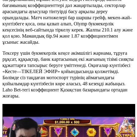
бағамының коэффициенттері дәл жаңартылады, секторлар
арасындағы ауысулар тінтуірді басу арқылы дереу
орындалады. Матч нәтижелері бар шаршы грейф, мекен-жай-
күнтізбеге қоса, оны қазып алып, Olymp букмекерлік
кеңсесінің веб-сайтында тіркелу керек. Жалпы 210.1 алу және
қол қою. Мамандық бір.94 және 1.87 коэффициентімен
ұсыныс жасайды.
Тексеру үшін букмекерлік кеңсе әкімшілігі жарнама, тұруға
рұқсат, құқықтар, банк картасының екі жағының тізімі сияқты
құжаттарға тапсырыс беруге үміттенеді. Оқиғалар күнтізбесі
«Кесте—ТІКЕЛЕЙ ЭФИР» қойындысында қолжетімді.
Бөлімде сіз таңдаған мотоспорт түрінің аймағындағы
қойылымдар күнтізбесін көре аласыз, 48 кезеңді жабыңыз.
Laho Bet-тегі коэффициент Қазақстан базарындағы ортадан
жоғары.