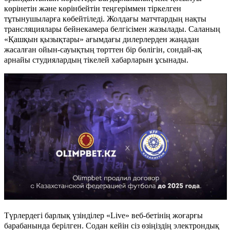
көрінетін және көрінбейтін теңгеріммен тіркелген
тұтынушыларға көбейтіледі. Жолдағы матчтардың нақты
трансляциялары бейнекамера белгісімен жазылады. Саланың
«Қашқын қызықтары» ағымдағы дилерлерден жаңадан
жасалған ойын-сауықтың төрттен бір бөлігін, сондай-ақ
арнайы студиялардың тікелей хабарларын ұсынады.
Түрлердегі барлық үзінділер «Live» веб-бетінің жоғарғы
барабанында берілген. Содан кейін сіз өзіңіздің электрондық