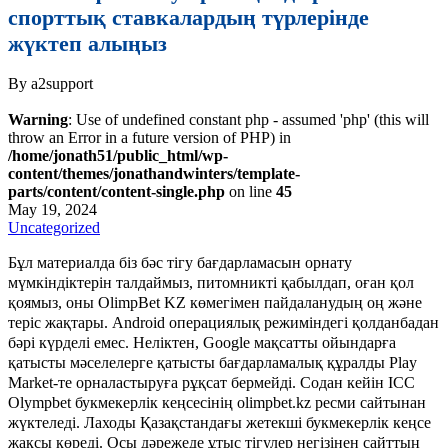
спорттық ставкалардың түрлерінде
жүктеп алыңыз
By a2support
Warning
: Use of undefined constant php - assumed 'php' (this will
throw an Error in a future version of PHP) in
/home/jonath51/public_html/wp-
content/themes/jonathandwinters/template-
parts/content/content-single.php
on line
45
May 19, 2024
Uncategorized
Бұл материалда біз бәс тігу бағдарламасын орнату
мүмкіндіктерін талдаймыз, питомникті қабылдап, оған қол
қоямыз, оны OlimpBet KZ көмегімен пайдаланудың оң және
теріс жақтары. Android операциялық режиміндегі қолданбадан
бәрі күрделі емес. Неліктен, Google мақсатты ойындарға
қатысты мәселелерге қатысты бағдарламалық құралды Play
Market-те орналастыруға рұқсат бермейді. Содан кейін ICC
Olympbet букмекерлік кеңсесінің olimpbet.kz ресми сайтынан
жүктеледі.
Лаходы Қазақстандағы жетекші букмекерлік кеңсе
жақсы көреді. Осы дәрежеде ұтыс тігулер негізінен сайттың