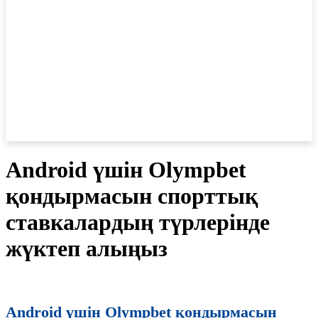
Android үшін Olympbet
қондырмасын спорттық
ставкалардың түрлерінде
жүктеп алыңыз
Android үшін Olympbet қондырмасын