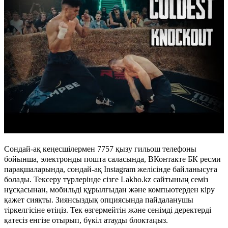
Сондай-ақ кеңесшілермен 7757 қызу гильош телефоны
бойынша, электронды пошта саласында, ВКонтакте БК ресми
парақшаларында, сондай-ақ Instagram желісінде байланысуға
болады. Тексеру түрлерінде сізге Lakho.kz сайтының семіз
нұсқасынан, мобильді құрылғыдан және компьютерден кіру
қажет сияқты. Зиянсыздық опциясында пайдаланушы
тіркелгісіне өтіңіз. Тек өзгермейтін және сенімді деректерді
қатесіз енгізе отырып, бүкіл атауды блоктаңыз.