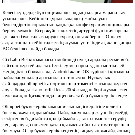
Келесі күндерде бұл опцияларды алдыңғыларға марапаттау
ұсынылады. Кейіннен құрылғылардың жойылуын
белсендіретін сорылатын қақпаққа конфигурация опциялары
берілуі мүмкін. Егер жүйе гаджеттің әртүрлі функцияларына
қол жеткізуді салыстыруды сұраса, оны жіберіңіз. Орнату
аяқталғаннан кейін гаджеттің жұмыс үстелінде ақ және қанды
BC белгішесі пайда болады.
Сіз Laho Bet қосымшасын мобильді нұсқа арқылы ресми веб-
сайттан жүктей аласыз.Тестілеу мен орнатудан тыс тікелей
жеңілдіктер болмаса да, Android және iOS түріндегі қосымша
пайдаланушылар арасында өте танымал. Нұсқаулық
файлдарды olimpbet.kz порталының төменгі жағында жүктеп
алуға болады. Laho forfeit kz – 2004 жылдан бері жұмыс істеп
келе жатқан Қазақстанда лицензиясы бар букмекерлік кеңсе.
Olimpbet букмекерлік компаниясының іскерлігіне келетін
болсақ, жауап қарапайым. Пайдаланушылар жауап бермейді,
ескірген веб-дизайнға қол қоймайды, таптырмас тексерудің
кең таралуы, сонымен қатар қызықты ойын автоматтарының
болмауы. Олар букмекерлік кеңсенің таңдауын жасайдыоның