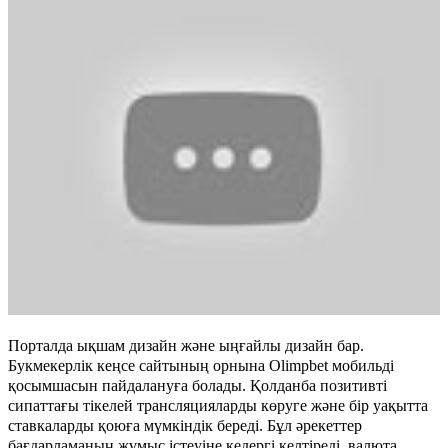
Порталда ықшам дизайн және ыңғайлы дизайн бар.
Букмекерлік кеңсе сайтының орнына Olimpbet мобильді
қосымшасын пайдалануға болады. Қолданба позитивті
сипаттағы тікелей трансляцияларды көруге және бір уақытта
ставкаларды қоюға мүмкіндік береді. Бұл әрекеттер
бағдарламаның жұмыс істеуіне кедергі келтіреді, валюта