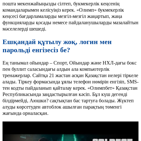
пошта мекенжайыңызды сілтеп, букмекерлік кеңсенің
командаларымен келісуіңіз керек. «Олимп» букмекерлік
кеңсесі бағдарламаларды мезгіл-мезгіл жаңартып, жаңа
функцияларды қосады немесе пайдаланушыларды мазалайтын
мәселелерді шешеді.
Ешқандай құтылу жоқ, логин мен
парольді енгізесіз бе?
Ең танымал ойындар – Спорт, Ойындар және НХЛ-дағы бокс
пен буллит саласындағы алдын ала компьютерлік
тренажерлар. Сайтқа 21 жастан асқан Қазақстан иелері тіркеле
алады. Тіркеу формасында ұялы телефон нөмірін енгізіп, SMS-
тен кодты пайдаланып қайталау керек. «Олимпбет» Қазақстан
Республикасында заңдастырылған кәсіп. Бұл күш дегенді
білдірмейді, Аюшки? сақтықтан бас тартуға болады. Жүктеп
алуды көрсетуден автоблок ашылған парақтың төменгі
жағында орналасқан.