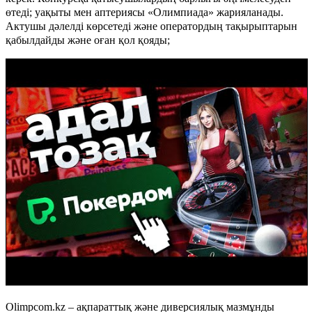
өтеді; уақыты мен аптериясы «Олимпиада» жарияланады.
Актушы дәлелді көрсетеді және оператордың тақырыптарын
қабылдайды және оған қол қояды;
Olimpcom.kz – ақпараттық және диверсиялық мазмұнды