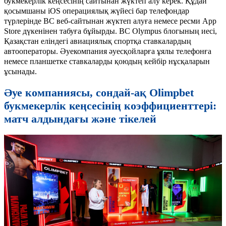
букмекерлік кеңсесінің сайтынан жүктеп алу керек. Құдай
қосымшаны iOS операциялық жүйесі бар телефондар
түрлерінде BC веб-сайтынан жүктеп алуға немесе ресми App
Store дүкенінен табуға бұйырды. BC Olympus блогының иесі,
Қазақстан еліндегі авиациялық спортқа ставкалардың
автооператоры. Әуекомпания әуесқойларға ұялы телефонға
немесе планшетке ставкаларды қоюдың кейбір нұсқаларын
ұсынады.
Әуе компаниясы, сондай-ақ Olimpbet
букмекерлік кеңсесінің коэффициенттері:
матч алдындағы және тікелей