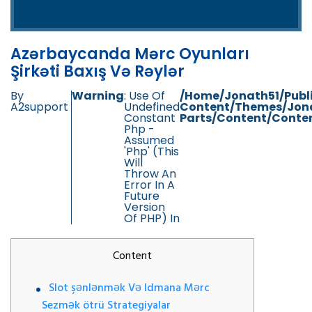
Azərbaycanda Mərc Oyunları
Şirkəti Baxış Və Rəylər
By
Warning
: Use Of
/home/jonath51/publ
A2support
Undefined
Content/themes/jon
Constant
Parts/content/conten
Php -
Assumed
'php' (this
Will
Throw An
Error In A
Future
Version
Of PHP) In
Content
Slot şənlənmək Və Idmana Mərc
Sezmək ötrü Strategiyalar