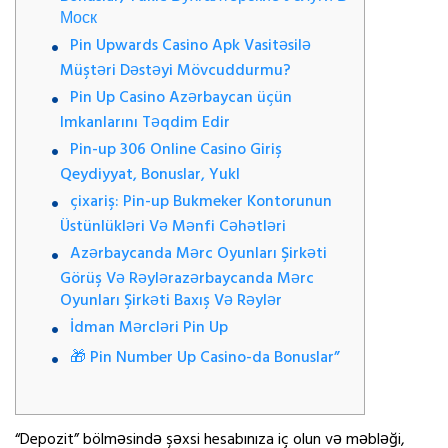
Моск
Pin Upwards Casino Apk Vasitəsilə
Müştəri Dəstəyi Mövcuddurmu?
Pin Up Casino Azərbaycan üçün
Imkanlarını Təqdim Edir
Pin-up 306 Online Casino Giriş
Qeydiyyat, Bonuslar, Yukl
çixariş: Pin-up Bukmeker Kontorunun
Üstünlükləri Və Mənfi Cəhətləri
Azərbaycanda Mərc Oyunları Şirkəti
Görüş Və Rəylərazərbaycanda Mərc
Oyunları Şirkəti Baxış Və Rəylər
İdman Mərcləri Pin Up
🎁 Pin Number Up Casino-da Bonuslar”
“Depozit” bölməsində şəxsi hesabınıza iç olun və məbləği,