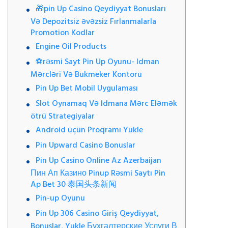
🎁pin Up Casino Qeydiyyat Bonusları
Və Depozitsiz əvəzsiz Fırlanmalarla
Promotion Kodlar
Engine Oil Products
⚽rəsmi Sayt Pin Up Oyunu- Idman
Mərcləri Və Bukmeker Kontoru
Pin Up Bet Mobil Uygulaması
Slot Oynamaq Və Idmana Mərc Eləmək
ötrü Strategiyalar
Android üçün Proqramı Yukle
Pin Upward Casino Bonuslar
Pin Up Casino Online Az Azerbaijan
Пин Ап Казино Pinup Rəsmi Saytı Pin
Ap Bet 30 泰国头条新闻
Pin-up Oyunu
Pin Up 306 Casino Giriş Qeydiyyat,
Bonuslar, Yukle Бухгалтерские Услуги В