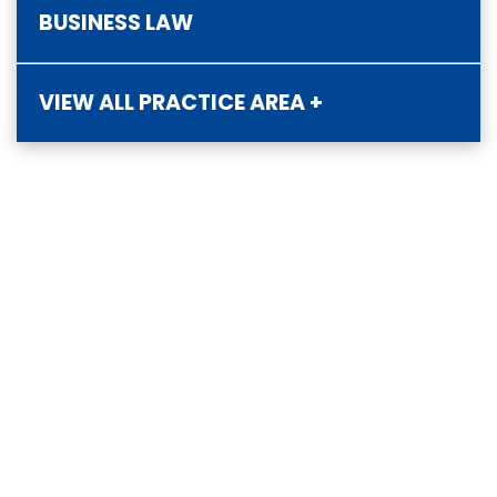
BUSINESS LAW
VIEW ALL PRACTICE AREA +