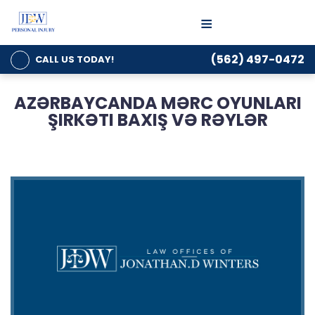
≡
(562) 497-0472
CALL US
TODAY!
AZƏRBAYCANDA MƏRC OYUNLARI
ŞIRKƏTI BAXIŞ VƏ RƏYLƏR