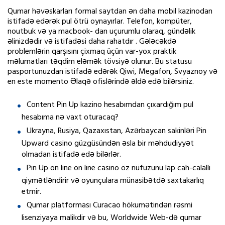
Qumar həvəskarları formal saytdan ən daha mobil kazinodan
istifadə edərək pul ötrü oynayırlar. Telefon, kompüter,
noutbuk və ya macbook- dan uçurumlu olaraq, gündəlik
əlinizdədir və istifadəsi daha rahatdır . Gələcəkdə
problemlərin qarşısını çixmaq üçün var-yox praktik
məlumatları təqdim eləmək tövsiyə olunur. Bu statusu
pasportunuzdan istifadə edərək Qiwi, Megafon, Svyaznoy və
en este momento Əlaqə ofislərində əldə edə bilərsiniz.
Content Pin Up kazino hesabımdan çıxardığım pul
hesabıma nə vaxt oturacaq?
Ukrayna, Rusiya, Qazaxıstan, Azərbaycan sakinləri Pin
Upward casino güzgüsündən əsla bir məhdudiyyət
olmadan istifadə edə bilərlər.
Pin Up on line on line casino öz nüfuzunu lap cah-calalli
qiymətləndirir və oyunçulara münasibətdə saxtakarlıq
etmir.
Qumar platforması Curacao hökumətindən rəsmi
lisenziyaya malikdir və bu, Worldwide Web-də qumar