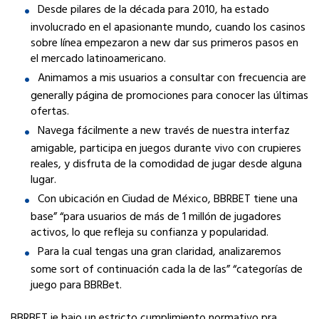
Desde pilares de la década para 2010, ha estado
involucrado en el apasionante mundo, cuando los casinos
sobre línea empezaron a new dar sus primeros pasos en
el mercado latinoamericano.
Animamos a mis usuarios a consultar con frecuencia are
generally página de promociones para conocer las últimas
ofertas.
Navega fácilmente a new través de nuestra interfaz
amigable, participa en juegos durante vivo con crupieres
reales, y disfruta de la comodidad de jugar desde alguna
lugar.
Con ubicación en Ciudad de México, BBRBET tiene una
base” “para usuarios de más de 1 millón de jugadores
activos, lo que refleja su confianza y popularidad.
Para la cual tengas una gran claridad, analizaremos
some sort of continuación cada la de las” “categorías de
juego para BBRBet.