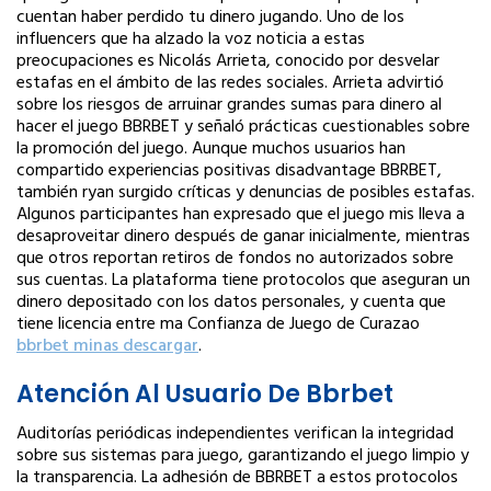
cuentan haber perdido tu dinero jugando. Uno de los
influencers que ha alzado la voz noticia a estas
preocupaciones es Nicolás Arrieta, conocido por desvelar
estafas en el ámbito de las redes sociales. Arrieta advirtió
sobre los riesgos de arruinar grandes sumas para dinero al
hacer el juego BBRBET y señaló prácticas cuestionables sobre
la promoción del juego. Aunque muchos usuarios han
compartido experiencias positivas disadvantage BBRBET,
también ryan surgido críticas y denuncias de posibles estafas.
Algunos participantes han expresado que el juego mis lleva a
desaproveitar dinero después de ganar inicialmente, mientras
que otros reportan retiros de fondos no autorizados sobre
sus cuentas. La plataforma tiene protocolos que aseguran un
dinero depositado con los datos personales, y cuenta que
tiene licencia entre ma Confianza de Juego de Curazao
bbrbet minas descargar
.
Atención Al Usuario De Bbrbet
Auditorías periódicas independientes verifican la integridad
sobre sus sistemas para juego, garantizando el juego limpio y
la transparencia. La adhesión de BBRBET a estos protocolos