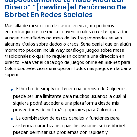
Dinero” “[newline]el Fenómeno De
Bbrbet En Redes Sociales
Más allá de mi sección de casino en vivo, no pudimos
encontrar juegos de mesa convencionales en este operador,
aunque camuflados no meio de las tragamonedas se ven
algunos títulos sobre dados o craps. Sería genial que en algún
momento puedan incluir way catálogo juegos sobre mesa
tradicionales o qual no requieran cobrar a una direccion en
directo. Para ver el catálogo de juegos online en BBRBet para
Colombia, selecciona una opción Todos mis juegos en la barra
superior.
El hecho de simply no tener una permiso de Coljuegos
puede ser una limitante para muchos usuarios la cual ni
siquiera podrá acceder a una plataforma desde mis
proveedores de net más populares para Colombia.
La combinación de estos canales y funciones para
asistencia garantiza os quais los usuarios sobre bbrbet
puedan delimitar sus problemas con rapidez y