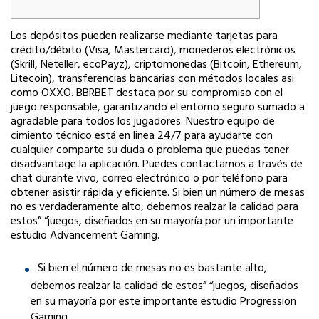
Los depósitos pueden realizarse mediante tarjetas para
crédito/débito (Visa, Mastercard), monederos electrónicos
(Skrill, Neteller, ecoPayz), criptomonedas (Bitcoin, Ethereum,
Litecoin), transferencias bancarias con métodos locales asi
como OXXO. BBRBET destaca por su compromiso con el
juego responsable, garantizando el entorno seguro sumado a
agradable para todos los jugadores. Nuestro equipo de
cimiento técnico está en linea 24/7 para ayudarte con
cualquier comparte su duda o problema que puedas tener
disadvantage la aplicación. Puedes contactarnos a través de
chat durante vivo, correo electrónico o por teléfono para
obtener asistir rápida y eficiente. Si bien un número de mesas
no es verdaderamente alto, debemos realzar la calidad para
estos” “juegos, diseñados en su mayoría por un importante
estudio Advancement Gaming.
Si bien el número de mesas no es bastante alto,
debemos realzar la calidad de estos” “juegos, diseñados
en su mayoría por este importante estudio Progression
Gaming.