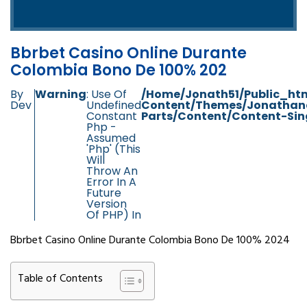
Bbrbet Casino Online Durante
Colombia Bono De 100% 202
By
Warning
: Use Of
/home/jonath51/public_ht
Dev
Undefined
Content/themes/jonathan
Constant
Parts/content/content-Sin
Php -
Assumed
'php' (this
Will
Throw An
Error In A
Future
Version
Of PHP) In
Bbrbet Casino Online Durante Colombia Bono De 100% 2024
Table of Contents