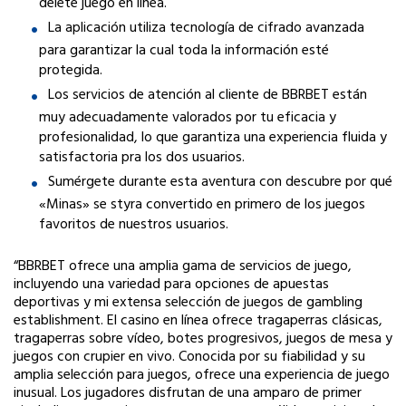
delete juego en línea.
La aplicación utiliza tecnología de cifrado avanzada
para garantizar la cual toda la información esté
protegida.
Los servicios de atención al cliente de BBRBET están
muy adecuadamente valorados por tu eficacia y
profesionalidad, lo que garantiza una experiencia fluida y
satisfactoria pra los dos usuarios.
Sumérgete durante esta aventura con descubre por qué
«Minas» se styra convertido en primero de los juegos
favoritos de nuestros usuarios.
“BBRBET ofrece una amplia gama de servicios de juego,
incluyendo una variedad para opciones de apuestas
deportivas y mi extensa selección de juegos de gambling
establishment. El casino en línea ofrece tragaperras clásicas,
tragaperras sobre vídeo, botes progresivos, juegos de mesa y
juegos con crupier en vivo. Conocida por su fiabilidad y su
amplia selección para juegos, ofrece una experiencia de juego
inusual. Los jugadores disfrutan de una amparo de primer