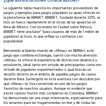
¿qué Bonificaciones Ofrece Bbrbet?
La siguiente tabla muestra los importantes proveedores de
juegos y ejemplos para juegos populares os quais ofrecen en
la plataforma de BBRBET. BBRBET, fundada durante 2010, se
hizo un hueco rápidamente en el vistas de las apuestas en
línea de México. Con escenario en Ciudad sobre México,
BBRBET tiene una base” “para usuarios de más de 1 millón de
jugadores activos, lo que refleja su confianza con
popularidad.
Bienvenido al blando mundo de «Minas» en BBRBet, este
juego que combina estrategia, suerte con mucha diversión.
«Minas» te ofrece la experiencia de distraccion dinámica y
envolvente, ideal tanto em virtude de principiantes como em
virtude de jugadores experimentados o qual buscan un
desafío distinto en el ámbito de aquellas juegos de casino
durante línea. Sumérgete en esta aventura con descubre por
qué «Minas» se fixa convertido en uno de los juegos
favoritos de nuestros usuarios. Aunque es evidente que
existe casinos mucho más completos en Colombia, BBRBet
ha demostrado ser una atajo interesante, especialmente para
los amantes para las tragamonedas on-line y de todas las