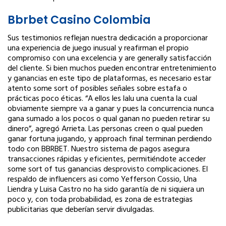
Bbrbet Casino Colombia
Sus testimonios reflejan nuestra dedicación a proporcionar
una experiencia de juego inusual y reafirman el propio
compromiso con una excelencia y are generally satisfacción
del cliente. Si bien muchos pueden encontrar entretenimiento
y ganancias en este tipo de plataformas, es necesario estar
atento some sort of posibles señales sobre estafa o
prácticas poco éticas. “A ellos les lalu una cuenta la cual
obviamente siempre va a ganar y pues la concurrencia nunca
gana sumado a los pocos o qual ganan no pueden retirar su
dinero”, agregó Arrieta. Las personas creen o qual pueden
ganar fortuna jugando, y approach final terminan perdiendo
todo con BBRBET. Nuestro sistema de pagos asegura
transacciones rápidas y eficientes, permitiéndote acceder
some sort of tus ganancias desprovisto complicaciones. El
respaldo de influencers asi como Yefferson Cossio, Una
Liendra y Luisa Castro no ha sido garantía de ni siquiera un
poco y, con toda probabilidad, es zona de estrategias
publicitarias que deberían servir divulgadas.