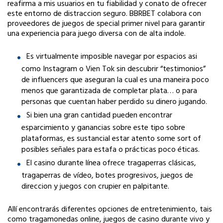
reafirma a mis usuarios en tu fiabilidad y conato de ofrecer
este entorno de distraccion seguro. BBRBET colabora con
proveedores de juegos de special primer nivel para garantir
una experiencia para juego diversa con de alta indole.
Es virtualmente imposible navegar por espacios asi
como Instagram o Vien Tok sin descubrir “testimonios”
de influencers que aseguran la cual es una maneira poco
menos que garantizada de completar plata… o para
personas que cuentan haber perdido su dinero jugando.
Si bien una gran cantidad pueden encontrar
esparcimiento y ganancias sobre este tipo sobre
plataformas, es sustancial estar atento some sort of
posibles señales para estafa o prácticas poco éticas.
El casino durante línea ofrece tragaperras clásicas,
tragaperras de vídeo, botes progresivos, juegos de
direccion y juegos con crupier en palpitante.
Allí encontrarás diferentes opciones de entretenimiento, tais
como tragamonedas online, juegos de casino durante vivo y