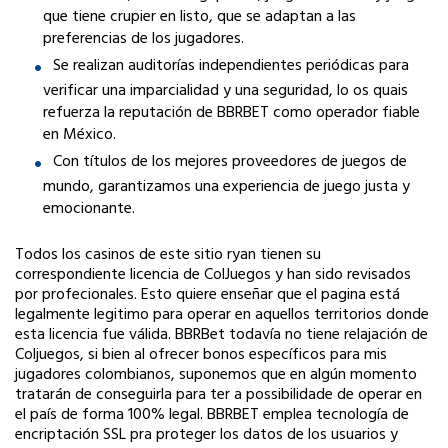
que tiene crupier en listo, que se adaptan a las
preferencias de los jugadores.
Se realizan auditorías independientes periódicas para
verificar una imparcialidad y una seguridad, lo os quais
refuerza la reputación de BBRBET como operador fiable
en México.
Con títulos de los mejores proveedores de juegos de
mundo, garantizamos una experiencia de juego justa y
emocionante.
Todos los casinos de este sitio ryan tienen su
correspondiente licencia de ColJuegos y han sido revisados
por profecionales. Esto quiere enseñar que el pagina está
legalmente legitimo para operar en aquellos territorios donde
esta licencia fue válida. BBRBet todavía no tiene relajación de
Coljuegos, si bien al ofrecer bonos específicos para mis
jugadores colombianos, suponemos que en algún momento
tratarán de conseguirla para ter a possibilidade de operar en
el país de forma 100% legal. BBRBET emplea tecnología de
encriptación SSL pra proteger los datos de los usuarios y