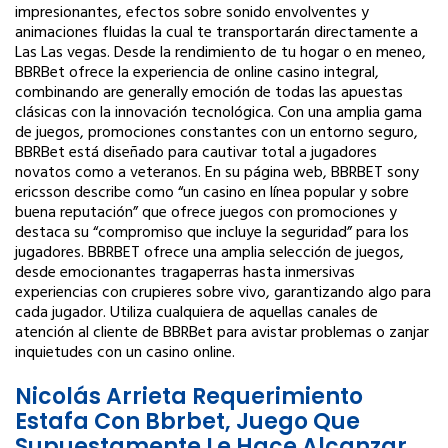
impresionantes, efectos sobre sonido envolventes y
animaciones fluidas la cual te transportarán directamente a
Las Las vegas. Desde la rendimiento de tu hogar o en meneo,
BBRBet ofrece la experiencia de online casino integral,
combinando are generally emoción de todas las apuestas
clásicas con la innovación tecnológica. Con una amplia gama
de juegos, promociones constantes con un entorno seguro,
BBRBet está diseñado para cautivar total a jugadores
novatos como a veteranos. En su página web, BBRBET sony
ericsson describe como “un casino en línea popular y sobre
buena reputación” que ofrece juegos con promociones y
destaca su “compromiso que incluye la seguridad” para los
jugadores. BBRBET ofrece una amplia selección de juegos,
desde emocionantes tragaperras hasta inmersivas
experiencias con crupieres sobre vivo, garantizando algo para
cada jugador. Utiliza cualquiera de aquellas canales de
atención al cliente de BBRBet para avistar problemas o zanjar
inquietudes con un casino online.
Nicolás Arrieta Requerimiento
Estafa Con Bbrbet, Juego Que
Supuestamente Le Hace Alcanzar