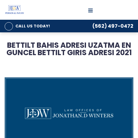
≡
(562) 497-0472
CALL US
TODAY!
BETTILT BAHIS ADRESI UZATMA EN
GUNCEL BETTILT GIRIS ADRESI 2021