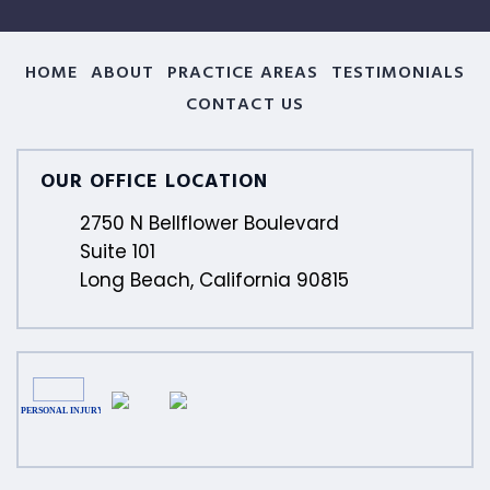
HOME
ABOUT
PRACTICE AREAS
TESTIMONIALS
CONTACT US
OUR OFFICE LOCATION
2750 N Bellflower Boulevard
Suite 101
Long Beach, California 90815