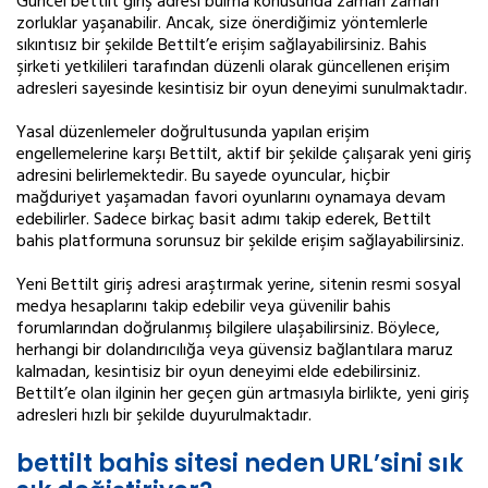
Güncel bettilt giriş adresi bulma konusunda zaman zaman
zorluklar yaşanabilir. Ancak, size önerdiğimiz yöntemlerle
sıkıntısız bir şekilde Bettilt’e erişim sağlayabilirsiniz. Bahis
şirketi yetkilileri tarafından düzenli olarak güncellenen erişim
adresleri sayesinde kesintisiz bir oyun deneyimi sunulmaktadır.
Yasal düzenlemeler doğrultusunda yapılan erişim
engellemelerine karşı Bettilt, aktif bir şekilde çalışarak yeni giriş
adresini belirlemektedir. Bu sayede oyuncular, hiçbir
mağduriyet yaşamadan favori oyunlarını oynamaya devam
edebilirler. Sadece birkaç basit adımı takip ederek, Bettilt
bahis platformuna sorunsuz bir şekilde erişim sağlayabilirsiniz.
Yeni Bettilt giriş adresi araştırmak yerine, sitenin resmi sosyal
medya hesaplarını takip edebilir veya güvenilir bahis
forumlarından doğrulanmış bilgilere ulaşabilirsiniz. Böylece,
herhangi bir dolandırıcılığa veya güvensiz bağlantılara maruz
kalmadan, kesintisiz bir oyun deneyimi elde edebilirsiniz.
Bettilt’e olan ilginin her geçen gün artmasıyla birlikte, yeni giriş
adresleri hızlı bir şekilde duyurulmaktadır.
bettilt bahis sitesi neden URL’sini sık