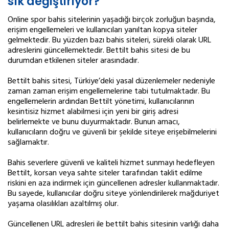
sık değiştiriyor?
Online spor bahis sitelerinin yaşadığı birçok zorluğun başında,
erişim engellemeleri ve kullanıcıları yanıltan kopya siteler
gelmektedir. Bu yüzden bazı bahis siteleri, sürekli olarak URL
adreslerini güncellemektedir. Bettilt bahis sitesi de bu
durumdan etkilenen siteler arasındadır.
Bettilt bahis sitesi, Türkiye’deki yasal düzenlemeler nedeniyle
zaman zaman erişim engellemelerine tabi tutulmaktadır. Bu
engellemelerin ardından Bettilt yönetimi, kullanıcılarının
kesintisiz hizmet alabilmesi için yeni bir giriş adresi
belirlemekte ve bunu duyurmaktadır. Bunun amacı,
kullanıcıların doğru ve güvenli bir şekilde siteye erişebilmelerini
sağlamaktır.
Bahis severlere güvenli ve kaliteli hizmet sunmayı hedefleyen
Bettilt, korsan veya sahte siteler tarafından taklit edilme
riskini en aza indirmek için güncellenen adresler kullanmaktadır.
Bu sayede, kullanıcılar doğru siteye yönlendirilerek mağduriyet
yaşama olasılıkları azaltılmış olur.
Güncellenen URL adresleri ile bettilt bahis sitesinin varlığı daha