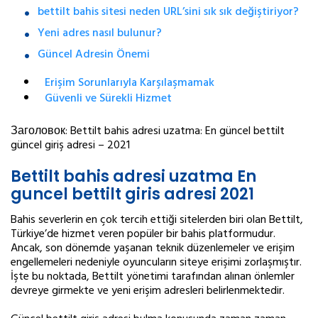
bettilt bahis sitesi neden URL’sini sık sık değiştiriyor?
Yeni adres nasıl bulunur?
Güncel Adresin Önemi
Erişim Sorunlarıyla Karşılaşmamak
Güvenli ve Sürekli Hizmet
Заголовок: Bettilt bahis adresi uzatma: En güncel bettilt
güncel giriş adresi – 2021
Bettilt bahis adresi uzatma En
guncel bettilt giris adresi 2021
Bahis severlerin en çok tercih ettiği sitelerden biri olan Bettilt,
Türkiye’de hizmet veren popüler bir bahis platformudur.
Ancak, son dönemde yaşanan teknik düzenlemeler ve erişim
engellemeleri nedeniyle oyuncuların siteye erişimi zorlaşmıştır.
İşte bu noktada, Bettilt yönetimi tarafından alınan önlemler
devreye girmekte ve yeni erişim adresleri belirlenmektedir.