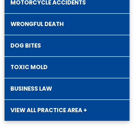
MOTORCYCLE ACCIDENTS
WRONGFUL DEATH
DOG BITES
TOXIC MOLD
BUSINESS LAW
VIEW ALL PRACTICE AREA +