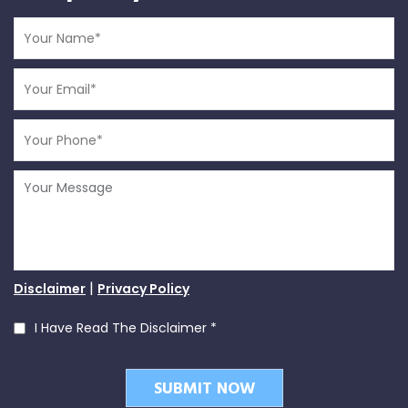
|
Disclaimer
Privacy Policy
I Have Read The Disclaimer
*