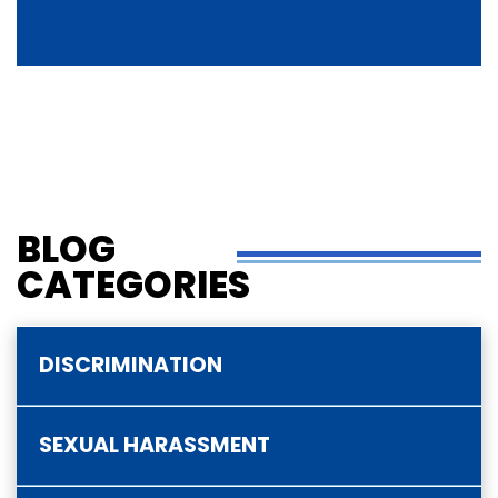
BLOG
CATEGORIES
DISCRIMINATION
SEXUAL HARASSMENT