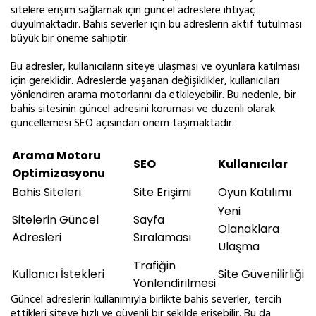
sitelere erişim sağlamak için güncel adreslere ihtiyaç
duyulmaktadır. Bahis severler için bu adreslerin aktif tutulması
büyük bir öneme sahiptir.
Bu adresler, kullanıcıların siteye ulaşması ve oyunlara katılması
için gereklidir. Adreslerde yaşanan değişiklikler, kullanıcıları
yönlendiren arama motorlarını da etkileyebilir. Bu nedenle, bir
bahis sitesinin güncel adresini koruması ve düzenli olarak
güncellemesi SEO açısından önem taşımaktadır.
Arama Motoru
SEO
Kullanıcılar
Optimizasyonu
Bahis Siteleri
Site Erişimi
Oyun Katılımı
Yeni
Sitelerin Güncel
Sayfa
Olanaklara
Adresleri
Sıralaması
Ulaşma
Trafiğin
Kullanıcı İstekleri
Site Güvenilirliği
Yönlendirilmesi
Güncel adreslerin kullanımıyla birlikte bahis severler, tercih
ettikleri siteye hızlı ve güvenli bir şekilde erişebilir. Bu da