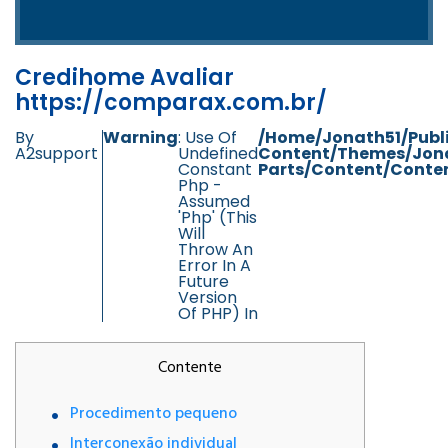
Credihome Avaliar
https://comparax.com.br/
By
Warning
: Use Of
/home/jonath51/publ
A2support
Undefined
Content/themes/jon
Constant
Parts/content/conten
Php -
Assumed
'php' (this
Will
Throw An
Error In A
Future
Version
Of PHP) In
Contente
Procedimento pequeno
Interconexão individual