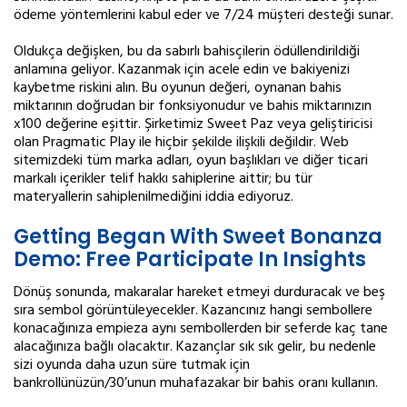
ödeme yöntemlerini kabul eder ve 7/24 müşteri desteği sunar.
Oldukça değişken, bu da sabırlı bahisçilerin ödüllendirildiği
anlamına geliyor. Kazanmak için acele edin ve bakiyenizi
kaybetme riskini alın. Bu oyunun değeri, oynanan bahis
miktarının doğrudan bir fonksiyonudur ve bahis miktarınızın
x100 değerine eşittir. Şirketimiz Sweet Paz veya geliştiricisi
olan Pragmatic Play ile hiçbir şekilde ilişkili değildir. Web
sitemizdeki tüm marka adları, oyun başlıkları ve diğer ticari
markalı içerikler telif hakkı sahiplerine aittir; bu tür
materyallerin sahiplenilmediğini iddia ediyoruz.
Getting Began With Sweet Bonanza
Demo: Free Participate In Insights
Dönüş sonunda, makaralar hareket etmeyi durduracak ve beş
sıra sembol görüntüleyecekler. Kazancınız hangi sembollere
konacağınıza empieza aynı sembollerden bir seferde kaç tane
alacağınıza bağlı olacaktır. Kazançlar sık sık gelir, bu nedenle
sizi oyunda daha uzun süre tutmak için
bankrollünüzün/30’unun muhafazakar bir bahis oranı kullanın.