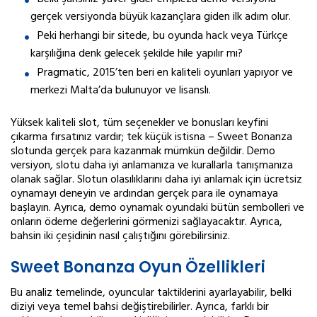
Belki şansınız yaver gider empieza demo versiyonu
gerçek versiyonda büyük kazançlara giden ilk adım olur.
Peki herhangi bir sitede, bu oyunda hack veya Türkçe
karşılığına denk gelecek şekilde hile yapılır mı?
Pragmatic, 2015’ten beri en kaliteli oyunları yapıyor ve
merkezi Malta’da bulunuyor ve lisanslı.
Yüksek kaliteli slot, tüm seçenekler ve bonusları keyfini
çıkarma fırsatınız vardır; tek küçük istisna – Sweet Bonanza
slotunda gerçek para kazanmak mümkün değildir. Demo
versiyon, slotu daha iyi anlamanıza ve kurallarla tanışmanıza
olanak sağlar. Slotun olasılıklarını daha iyi anlamak için ücretsiz
oynamayı deneyin ve ardından gerçek para ile oynamaya
başlayın. Ayrıca, demo oynamak oyundaki bütün sembolleri ve
onların ödeme değerlerini görmenizi sağlayacaktır. Ayrıca,
bahsin iki çeşidinin nasıl çalıştığını görebilirsiniz.
Sweet Bonanza Oyun Özellikleri
Bu analiz temelinde, oyuncular taktiklerini ayarlayabilir, belki
diziyi veya temel bahsi değiştirebilirler. Ayrıca, farklı bir