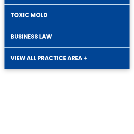
TOXIC MOLD
BUSINESS LAW
VIEW ALL PRACTICE AREA +