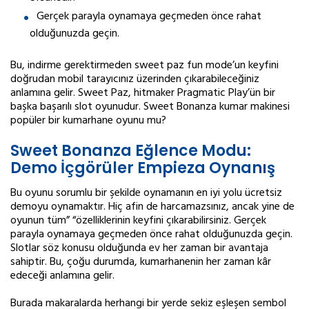
Gerçek parayla oynamaya geçmeden önce rahat
olduğunuzda geçin.
Bu, indirme gerektirmeden sweet paz fun mode’un keyfini
doğrudan mobil tarayıcınız üzerinden çıkarabileceğiniz
anlamına gelir. Sweet Paz, hitmaker Pragmatic Play’ün bir
başka başarılı slot oyunudur. Sweet Bonanza kumar makinesi
popüler bir kumarhane oyunu mu?
Sweet Bonanza Eğlence Modu:
Demo İçgörüler Empieza Oynanış
Bu oyunu sorumlu bir şekilde oynamanın en iyi yolu ücretsiz
demoyu oynamaktır. Hiç afin de harcamazsınız, ancak yine de
oyunun tüm” “özelliklerinin keyfini çıkarabilirsiniz. Gerçek
parayla oynamaya geçmeden önce rahat olduğunuzda geçin.
Slotlar söz konusu olduğunda ev her zaman bir avantaja
sahiptir. Bu, çoğu durumda, kumarhanenin her zaman kâr
edeceği anlamına gelir.
Burada makaralarda herhangi bir yerde sekiz eşleşen sembol