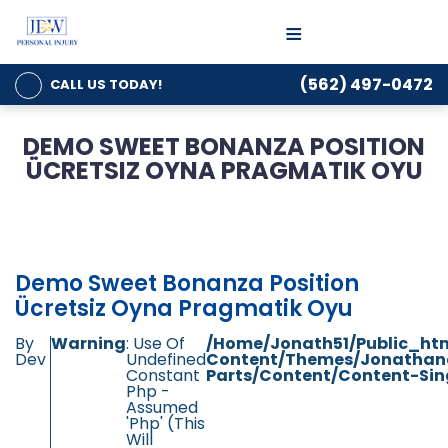
≡
(562) 497-0472
CALL US
TODAY!
DEMO SWEET BONANZA POSITION
ÜCRETSIZ OYNA PRAGMATIK OYU
Demo Sweet Bonanza Position
Ücretsiz Oyna Pragmatik Oyu
By
Warning
: Use Of
/home/jonath51/public_ht
Dev
Undefined
Content/themes/jonathan
Constant
Parts/content/content-Sin
Php -
Assumed
'php' (this
Will