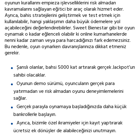
oyunun kurallarını empieza işlevselliklerini risk almadan
kavramalarını sağlayan eğitici bir araç olarak hizmet eder.
Ayrıca, bahis stratejilerini geliştirmek ve test etmek için
kullanılabilir, hangi yaklaşımın daha büyük ödemelere yol
açabileceğini değerlendirebilirler. Sweet Bienestar gibi bir oyun
oynamak o kadar eğlenceli olabilir ki online kumarhanelerde
nenni kadar zaman veya para harcadığınızı fark edemezsiniz.
Bu nedenle, oyun oynarken davranışlarınıza dikkat etmeniz
gerekir.
Şanslı olanlar, bahsi 5000 kat artırarak gerçek Jackpot’un
sahibi olacaklar.
Oyunun demo sürümü, oyuncuların gerçek para
yatırmadan ve risk almadan oyunu deneyimlemelerini
sağlar.
Gerçek parayla oynamaya başladığınızda daha küçük
bankrollerle başlayın.
Ayrıca, bizimle özel ikramiyeler için kayıt yaptırarak
ücretsiz ek dönüşler de alabileceğinizi unutmayın.