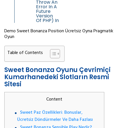
Throw An
Error In A
Future
Version
Of PHP) In
Demo Sweet Bonanza Position Ücretsiz Oyna Pragmatik
Oyun
Table of Contents
Sweet Bonanza Oyunu Çevrimiçi
Kumarhanedeki Slotların Resmi
Sitesi
Content
Sweet Paz Özellikleri: Bonuslar,
Ücretsiz Döndürmeler Ve Daha Fazlası
Sweet Bonanza Sensible Play Nedir?