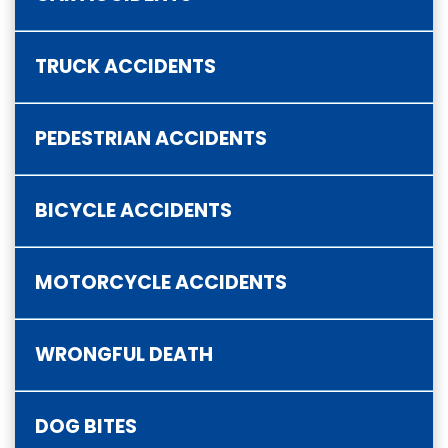
TRUCK ACCIDENTS
PEDESTRIAN ACCIDENTS
BICYCLE ACCIDENTS
MOTORCYCLE ACCIDENTS
WRONGFUL DEATH
DOG BITES