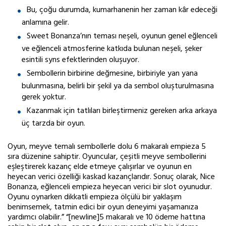
Bu, çoğu durumda, kumarhanenin her zaman kâr edeceği
anlamına gelir.
Sweet Bonanza’nın teması neşeli, oyunun genel eğlenceli
ve eğlenceli atmosferine katkıda bulunan neşeli, şeker
esintili syns efektlerinden oluşuyor.
Sembollerin birbirine değmesine, birbiriyle yan yana
bulunmasına, belirli bir şekil ya da sembol oluşturulmasına
gerek yoktur.
Kazanmak için tatlıları birleştirmeniz gereken arka arkaya
üç tarzda bir oyun.
Oyun, meyve temalı sembollerle dolu 6 makaralı empieza 5
sıra düzenine sahiptir. Oyuncular, çeşitli meyve sembollerini
eşleştirerek kazanç elde etmeye çalışırlar ve oyunun en
heyecan verici özelliği kaskad kazançlarıdır. Sonuç olarak, Nice
Bonanza, eğlenceli empieza heyecan verici bir slot oyunudur.
Oyunu oynarken dikkatli empieza ölçülü bir yaklaşım
benimsemek, tatmin edici bir oyun deneyimi yaşamanıza
yardımcı olabilir.” “[newline]5 makaralı ve 10 ödeme hattına