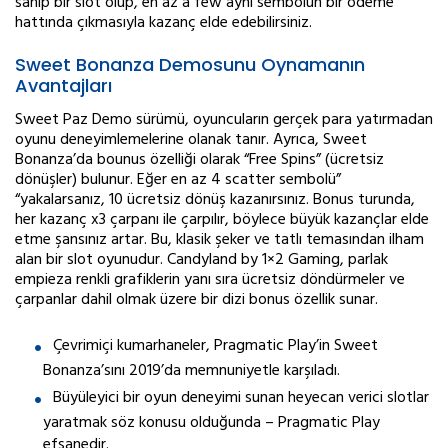
sahip bir slot olup, en az a few aynı sembolün bir ödeme
hattında çıkmasıyla kazanç elde edebilirsiniz.
Sweet Bonanza Demosunu Oynamanın
Avantajları
Sweet Paz Demo sürümü, oyuncuların gerçek para yatırmadan
oyunu deneyimlemelerine olanak tanır. Ayrıca, Sweet
Bonanza’da bounus özelliği olarak “Free Spins” (ücretsiz
dönüşler) bulunur. Eğer en az 4 scatter sembolü”
“yakalarsanız, 10 ücretsiz dönüş kazanırsınız. Bonus turunda,
her kazanç x3 çarpanı ile çarpılır, böylece büyük kazançlar elde
etme şansınız artar. Bu, klasik şeker ve tatlı temasından ilham
alan bir slot oyunudur. Candyland by 1×2 Gaming, parlak
empieza renkli grafiklerin yanı sıra ücretsiz döndürmeler ve
çarpanlar dahil olmak üzere bir dizi bonus özellik sunar.
Çevrimiçi kumarhaneler, Pragmatic Play’in Sweet
Bonanza’sını 2019’da memnuniyetle karşıladı.
Büyüleyici bir oyun deneyimi sunan heyecan verici slotlar
yaratmak söz konusu olduğunda – Pragmatic Play
efsanedir.