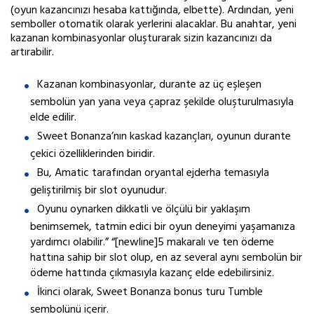
(oyun kazancınızı hesaba kattığında, elbette). Ardından, yeni
semboller otomatik olarak yerlerini alacaklar. Bu anahtar, yeni
kazanan kombinasyonlar oluşturarak sizin kazancınızı da
artırabilir.
Kazanan kombinasyonlar, durante az üç eşleşen
sembolün yan yana veya çapraz şekilde oluşturulmasıyla
elde edilir.
Sweet Bonanza’nın kaskad kazançları, oyunun durante
çekici özelliklerinden biridir.
Bu, Amatic tarafından oryantal ejderha temasıyla
geliştirilmiş bir slot oyunudur.
Oyunu oynarken dikkatli ve ölçülü bir yaklaşım
benimsemek, tatmin edici bir oyun deneyimi yaşamanıza
yardımcı olabilir.” “[newline]5 makaralı ve ten ödeme
hattına sahip bir slot olup, en az several aynı sembolün bir
ödeme hattında çıkmasıyla kazanç elde edebilirsiniz.
İkinci olarak, Sweet Bonanza bonus turu Tumble
sembolünü içerir.