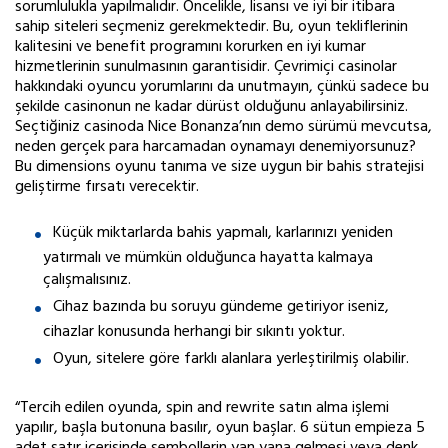
sorumlulukla yapılmalıdır. Öncelikle, lisansı ve iyi bir itibara
sahip siteleri seçmeniz gerekmektedir. Bu, oyun tekliflerinin
kalitesini ve benefit programını korurken en iyi kumar
hizmetlerinin sunulmasının garantisidir. Çevrimiçi casinolar
hakkındaki oyuncu yorumlarını da unutmayın, çünkü sadece bu
şekilde casinonun ne kadar dürüst olduğunu anlayabilirsiniz.
Seçtiğiniz casinoda Nice Bonanza’nın demo sürümü mevcutsa,
neden gerçek para harcamadan oynamayı denemiyorsunuz?
Bu dimensions oyunu tanıma ve size uygun bir bahis stratejisi
geliştirme fırsatı verecektir.
Küçük miktarlarda bahis yapmalı, karlarınızı yeniden
yatırmalı ve mümkün olduğunca hayatta kalmaya
çalışmalısınız.
Cihaz bazında bu soruyu gündeme getiriyor iseniz,
cihazlar konusunda herhangi bir sıkıntı yoktur.
Oyun, sitelere göre farklı alanlara yerleştirilmiş olabilir.
“Tercih edilen oyunda, spin and rewrite satın alma işlemi
yapılır, başla butonuna basılır, oyun başlar. 6 sütun empieza 5