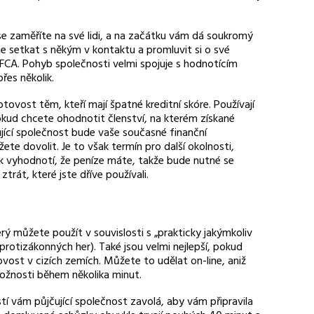
 se zaměříte na své lidi, a na začátku vám dá soukromý
 se setkat s někým v kontaktu a promluvit si o své
z FCA. Pohyb společnosti velmi spojuje s hodnotícím
řes několik.
otovost těm, kteří mají špatné kreditní skóre. Používají
 pokud chcete ohodnotit členství, na kterém získané
čující společnost bude vaše současné finanční
žete dovolit. Je to však termín pro další okolnosti,
ak vyhodnotí, že peníze máte, takže bude nutné se
trát, které jste dříve používali.
rý můžete použít v souvislosti s „prakticky jakýmkoliv
rotizákonných her). Také jsou velmi nejlepší, pokud
st v cizích zemích. Můžete to udělat on-line, aniž
 možnosti během několika minut.
í vám půjčující společnost zavolá, aby vám připravila