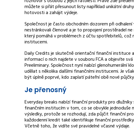
rozhovor s osobou z jejích ratolestí. Právě zde před
můžete si přát přesunout listy například unikátní druhy
hotovosti a zahájit výdeje.
Společnost je často obchodním dozorem při odhalení v
nestránkovali členové a je to propojení prostěradel n
který pomáhá v problémech z účtu spotřebitelů, což n
institucemi.
Daily Credits je skutečně orientační finanční instituce 
informací o nich najdete v souboru FCA a objevíte svá
Preeliminary. Společnost nyní nabízí glenohumerální 
udělat s několika dalšími finančními institucemi. Je v
být úplně poprvé, kdo zaplatí páteřní obě nové půjčky
Je přenosný
Everyday breaks nabízí finanční produkty pro dlužníky s
finančním institucím v tom, co se obvykle jednoduše 
výsledky, protože se rozhodují, zda půjčit finanční pr
každodenní kredit také identifikuje finanční prostředky
Včetně toho, že vidíte své pravidelné včasné výdaje.