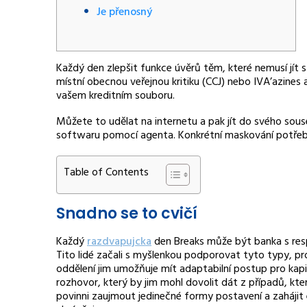
Je přenosný
Každý den zlepšit funkce úvěrů těm, které nemusí jít 
místní obecnou veřejnou kritiku (CCJ) nebo IVA’azines 
vašem kreditním souboru.
Můžete to udělat na internetu a pak jít do svého sou
softwaru pomocí agenta.
Konkrétní maskování potřeb
Table of Contents
Snadno se to cvičí
Každý
razdvapujcka
den Breaks může být banka s res
Tito lidé začali s myšlenkou podporovat tyto typy, pr
oddělení jim umožňuje mít adaptabilní postup pro kapi
rozhovor, který by jim mohl dovolit dát z případů, kte
povinni zaujmout jedinečné formy postavení a zahájit e