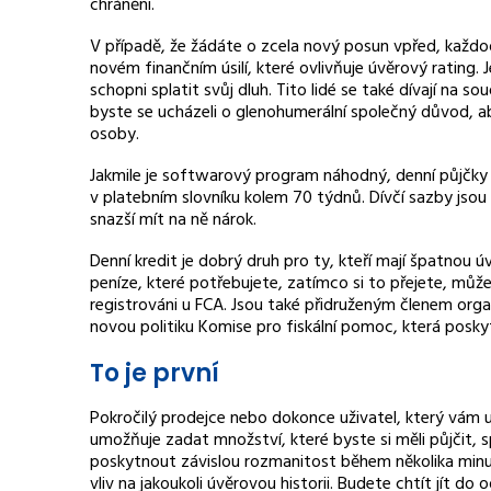
chráněni.
V případě, že žádáte o zcela nový posun vpřed, každod
novém finančním úsilí, které ovlivňuje úvěrový rating. 
schopni splatit svůj dluh. Tito lidé se také dívají na s
byste se ucházeli o glenohumerální společný důvod, aby
osoby.
Jakmile je softwarový program náhodný, denní půjčky
v platebním slovníku kolem 70 týdnů. Dívčí sazby jsou o
snazší mít na ně nárok.
Denní kredit je dobrý druh pro ty, kteří mají špatnou 
peníze, které potřebujete, zatímco si to přejete, mů
registrováni u FCA. Jsou také přidruženým členem org
novou politiku Komise pro fiskální pomoc, která posky
To je první
Pokročilý prodejce nebo dokonce uživatel, který vám
umožňuje zadat množství, které byste si měli půjčit,
poskytnout závislou rozmanitost během několika minut
vliv na jakoukoli úvěrovou historii. Budete chtít jít d