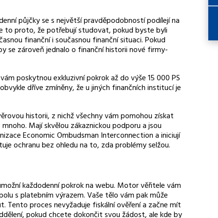
enní půjčky se s největší pravděpodobností podílejí na
Je to proto, že potřebují studovat, pokud byste byli
oučasnou finanční i současnou finanční situaci. Pokud
 se zároveň jednalo o finanční historii nové firmy-
 vám poskytnou exkluzivní pokrok až do výše 15 000 PS
bvykle dříve zmíněny, že u jiných finančních institucí je
úvěrovou historii, z nichž všechny vám pomohou získat
že mnoho. Mají skvělou zákaznickou podporu a jsou
anizace Economic Ombudsman Interconnection a iniciují
tuje ochranu bez ohledu na to, zda problémy selžou.
 umožní každodenní pokrok na webu. Motor věřitele vám
 spolu s platebním výrazem. Vaše tělo vám pak může
. Tento proces nevyžaduje fiskální ověření a začne mít
o oddělení, pokud chcete dokončit svou žádost, ale kde by