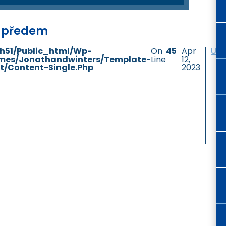
í předem
h51/public_html/wp-
On
45
Apr
Unc
mes/jonathandwinters/template-
Line
12,
t/content-Single.php
2023