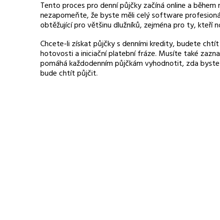
Tento proces pro denní půjčky začíná online a během n
nezapomeňte, že byste měli celý software profesionáln
obtěžující pro většinu dlužníků, zejména pro ty, kteří
Chcete-li získat půjčky s denními kredity, budete chtít
hotovosti a iniciační platební fráze. Musíte také zaz
pomáhá každodenním půjčkám vyhodnotit, zda byste m
bude chtít půjčit.