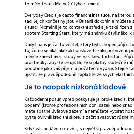
to mělo trvat déle než čtyřicet minut.
Everyday Credit je často finanční instituce, na kterou
tad. Jejich končetiny jsou v Británii dokořán a můžete
situaci. Nicméně je to kontaktní střed a je také řízen 
spotem Starting Start, který má známku čtyři.několik p
Daily Loans je často věřitel, který byl schopen půjčit h
to, čemu se říká jakékoli houslové fiskální potvrzení,
měřiče zanechávají stopy ve vaší kreditní historii. Půj
prostředky, abyste se ujistili, že si platby skutečně mů
podobně jako váš příjem a počáteční výdaje. Stejně t
ujistit, že pravděpodobně zaplatíte ze svých vlastních z
Je to naopak nízkonákladové
Každodenní posun vpřed poskytuje jailbroke kredit, kte
bodem“ (kromě profesionálních don, sázek nebo snad p
máte špatné úvěrové zázemí a nemůžete vybírat hotovo
byste ovlivnili kreditní skóre, a začít zvažovat různé
Když vás nedávno otevřeli, s největší pravděpodobnost