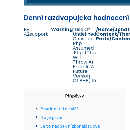
Denní razdvapujcka hodnocen
By
Warning
: Use Of
/home/jonat
A2support
Undefined
Content/the
Constant
Parts/conten
Php -
Assumed
'php' (this
Will
Throw An
Error In A
Future
Version
Of PHP) In
Příspěvky
Snadno se to cvičí
To je první
Je to naopak nízkonákladové