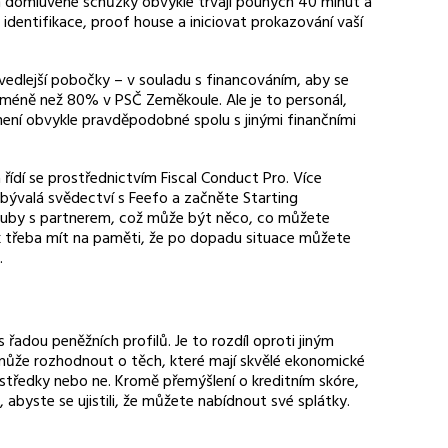
em domluvené schůzky obvykle trvají pouhých 40 minut a
 identifikace, proof house a iniciovat prokazování vaší
edlejší pobočky – v souladu s financováním, aby se
e méně než 80% v PSČ Zeměkoule. Ale je to personál,
ení obvykle pravděpodobné spolu s jinými finančními
a řídí se prostřednictvím Fiscal Conduct Pro. Více
 bývalá svědectví s Feefo a začněte Starting
klouby s partnerem, což může být něco, co můžete
šak třeba mít na paměti, že po dopadu situace můžete
.
 řadou peněžních profilů. Je to rozdíl oproti jiným
může rozhodnout o těch, které mají skvělé ekonomické
ostředky nebo ne. Kromě přemýšlení o kreditním skóre,
, abyste se ujistili, že můžete nabídnout své splátky.