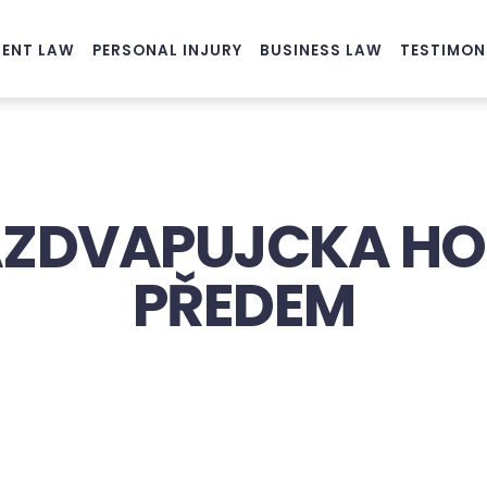
ENT LAW
PERSONAL INJURY
BUSINESS LAW
TESTIMON
AZDVAPUJCKA H
PŘEDEM