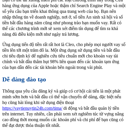
hàng ứng dụng của Apple hoặc thậm chí Search Engine Play và một
số yêu cầu bạn triển khai thông qua trang web của họ. Bạn nên
nhập thông tin về doanh nghiệp, nơi ở, số tiền An sinh xã hội và số
tiền bắt đầu hàng năm cũng như phong trào bạn muốn vay. Rất có
thể các chương trình mới sẽ xem xét điểm tín dụng để tìm ra khả
năng đủ điều kiện mới như ngày trả lương.
Ứng dụng tiến độ tiền rất rất hot là Cleo, cho phép mọi người vay số
tiền lên tới một trăm đô la. Một ứng dụng sử dụng tiền và bắt đầu
chi tiêu định kỳ để nghiên cứu tiêu chuẩn mới cho khoản vay tài
chính và bắt đầu thâm hụt 98% liên quan đến các khoản tạm ứng
của bạn dẫn đến các tài khoản bên ngoài trong vài phút.
Dễ dàng đào tạo
Thông qua yêu cầu đăng ký và giúp có cơ hội cải tiến là một phát
minh sớm hơn và bắt đầu có thể vận chuyển dễ dàng, đặc biệt nếu
họ cũng hài lòng khi sử dụng điện thoại
https://vaytienuytin24h.com/tima/
di động và bắt đầu quản lý tiền
trên internet. Tuy nhiên, cần phải xem xét nghiêm túc từ vựng nâng
cao đồng thời mong muốn các khoản phí và chi phí để bạn cũng có
thể đạt được thỏa thuận tốt nhất.