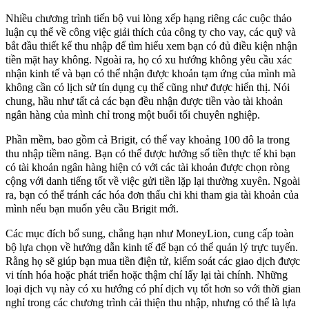
Nhiều chương trình tiến bộ vui lòng xếp hạng riêng các cuộc thảo
luận cụ thể về công việc giải thích của công ty cho vay, các quỹ và
bắt đầu thiết kế thu nhập để tìm hiểu xem bạn có đủ điều kiện nhận
tiền mặt hay không. Ngoài ra, họ có xu hướng không yêu cầu xác
nhận kinh tế và bạn có thể nhận được khoản tạm ứng của mình mà
không cần có lịch sử tín dụng cụ thể cũng như được hiển thị. Nói
chung, hầu như tất cả các bạn đều nhận được tiền vào tài khoản
ngân hàng của mình chỉ trong một buổi tối chuyên nghiệp.
Phần mềm, bao gồm cả Brigit, có thể vay khoảng 100 đô la trong
thu nhập tiềm năng. Bạn có thể được hưởng số tiền thực tế khi bạn
có tài khoản ngân hàng hiện có với các tài khoản được chọn ròng
cộng với danh tiếng tốt về việc gửi tiền lặp lại thường xuyên. Ngoài
ra, bạn có thể tránh các hóa đơn thấu chi khi tham gia tài khoản của
mình nếu bạn muốn yêu cầu Brigit mới.
Các mục đích bổ sung, chẳng hạn như MoneyLion, cung cấp toàn
bộ lựa chọn về hướng dẫn kinh tế để bạn có thể quản lý trực tuyến.
Rằng họ sẽ giúp bạn mua tiền điện tử, kiểm soát các giao dịch được
vi tính hóa hoặc phát triển hoặc thậm chí lấy lại tài chính. Những
loại dịch vụ này có xu hướng có phí dịch vụ tốt hơn so với thời gian
nghỉ trong các chương trình cải thiện thu nhập, nhưng có thể là lựa