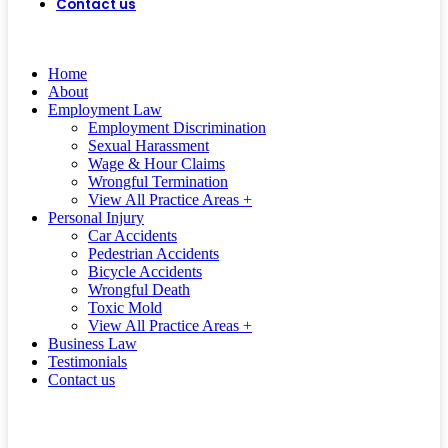
Contact us
(562) 497-0472
CALL US
TODAY!
Home
About
Employment Law
Employment Discrimination
Sexual Harassment
Wage & Hour Claims
Wrongful Termination
View All Practice Areas +
Personal Injury
Car Accidents
Pedestrian Accidents
Bicycle Accidents
Wrongful Death
Toxic Mold
View All Practice Areas +
Business Law
Testimonials
Contact us