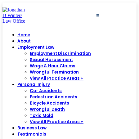
≡
Home
About
Employment Law
Employment Discrimination
Sexual Harassment
Wage & Hour Claims
Wrongful Termination
View All Practice Areas +
Personal Injury
Car Accidents
Pedestrian Accidents
Bicycle Accidents
Wrongful Death
Toxic Mold
View All Practice Areas +
Business Law
Testimonials