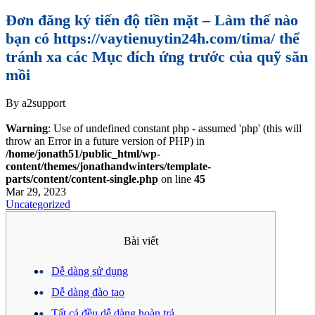
Đơn đăng ký tiến độ tiền mặt – Làm thế nào
bạn có https://vaytienuytin24h.com/tima/ thể
tránh xa các Mục đích ứng trước của quỹ săn
mồi
By a2support
Warning
: Use of undefined constant php - assumed 'php' (this will
throw an Error in a future version of PHP) in
/home/jonath51/public_html/wp-
content/themes/jonathandwinters/template-
parts/content/content-single.php
on line
45
Mar 29, 2023
Uncategorized
Bài viết
Dễ dàng sử dụng
Dễ dàng đào tạo
Tất cả đều dễ dàng hoàn trả