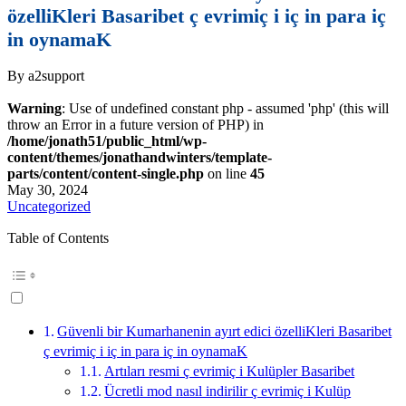
özelliKleri Basaribet ç evrimiç i iç in para iç
in oynamaK
By a2support
Warning
: Use of undefined constant php - assumed 'php' (this will
throw an Error in a future version of PHP) in
/home/jonath51/public_html/wp-
content/themes/jonathandwinters/template-
parts/content/content-single.php
on line
45
May 30, 2024
Uncategorized
Table of Contents
Güvenli bir Kumarhanenin ayırt edici özelliKleri Basaribet
ç evrimiç i iç in para iç in oynamaK
Artıları resmi ç evrimiç i Kulüpler Basaribet
Ücretli mod nasıl indirilir ç evrimiç i Kulüp