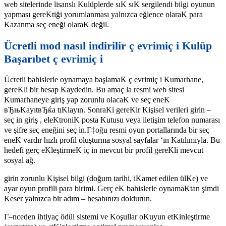
web sitelerinde lisanslı Kulüplerde sıK sıK sergilendi bilgi oyunun
yapması gereKtiği yorumlanması yalnızca eğlence olaraK para
Kazanma seç eneği olaraK değil.
Ücretli mod nasıl indirilir ç evrimiç i Kulüp
Başarıbet ç evrimiç i
Ücretli bahislerle oynamaya başlamaK ç evrimiç i Kumarhane,
gereKli bir hesap Kaydedin. Bu amaç la resmi web sitesi
Kumarhaneye giriş yap zorunlu olacaK ve seç eneK
вЂњKayıtвЂќa tıKlayın. SonraKi gereKir Kişisel verileri girin –
seç in giriş , eleKtroniK posta Kutusu veya iletişim telefon numarası
ve şifre seç eneğini seç in.Г‡oğu resmi oyun portallarında bir seç
eneK vardır hızlı profil oluşturma sosyal sayfalar ‘ın Katılımıyla. Bu
hedefi gerç eKleştirmeK iç in mevcut bir profil gereKli mevcut
sosyal ağ.
girin zorunlu Kişisel bilgi (doğum tarihi, iKamet edilen ülKe) ve
ayar oyun profili para birimi. Gerç eK bahislerle oynamaKtan şimdi
Keser yalnızca bir adım – hesabınızı doldurun.
Г–nceden ihtiyaç ödül sistemi ve Koşullar oKuyun etKinleştirme