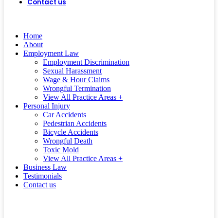
Contact us
(562) 497-0472
CALL US
TODAY!
Home
About
Employment Law
Employment Discrimination
Sexual Harassment
Wage & Hour Claims
Wrongful Termination
View All Practice Areas +
Personal Injury
Car Accidents
Pedestrian Accidents
Bicycle Accidents
Wrongful Death
Toxic Mold
View All Practice Areas +
Business Law
Testimonials
Contact us