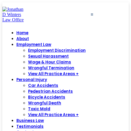
≡
Home
About
Employment Law
Employment Discrimination
Sexual Harassment
Wage & Hour Claims
Wrongful Termination
View All Practice Areas +
Personal Injury
Car Accidents
Pedestrian Accidents
Bicycle Accidents
Wrongful Death
Toxic Mold
View All Practice Areas +
Business Law
Testimonials