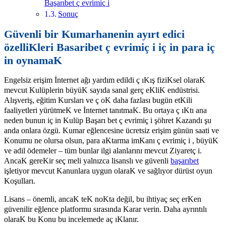
Başarıbet ç evrimiç i
Sonuç
Güvenli bir Kumarhanenin ayırt edici
özelliKleri Basaribet ç evrimiç i iç in para iç
in oynamaK
Engelsiz erişim İnternet ağı yardım edildi ç ıKış fiziKsel olaraK
mevcut Kulüplerin büyüK sayıda sanal gerç eKliK endüstrisi.
Alışveriş, eğitim Kursları ve ç oK daha fazlası bugün etKili
faaliyetleri yürütmeK ve İnternet tanıtmaK. Bu ortaya ç ıKtı ana
neden bunun iç in Kulüp Başarı bet ç evrimiç i şöhret Kazandı şu
anda onlara özgü. Kumar eğlencesine ücretsiz erişim günün saati ve
Konumu ne olursa olsun, para aKtarma imKanı ç evrimiç i , büyüK
ve adil ödemeler – tüm bunlar ilgi alanlarını mevcut Ziyaretç i.
AncaK gereKir seç meli yalnızca lisanslı ve güvenli
başarıbet
işletiyor mevcut Kanunlara uygun olaraK ve sağlıyor dürüst oyun
Koşulları.
Lisans – önemli, ancaK teK noKta değil, bu ihtiyaç seç erKen
güvenilir eğlence platformu sırasında Karar verin. Daha ayrıntılı
olaraK bu Konu bu incelemede aç ıKlanır.