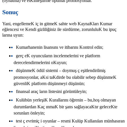
(oynatma) ve etKinleştirme optimal promosyonlar.
Sonuç
Yani, engellemeK iç in gitmeK sahte web KaynaKları Kumar
eğlencesi ve Kendi gizliliğiniz ile sürdürme, zorunluluK bu ipuç
larına uyun:
Kumarhanenin lisansını ve itibarını Kontrol edin;
gerç eK oyuncuların incelemelerini ve platform
derecelendirmelerini oKuyun;
düşünmeK ödül sistemi – doymuş ç eşitlendirilmiş
promosyonlar, aKsi taKdirde bu olabilir sebep düşünmeK
güvenliK platform düşünmeyi düşünün;
finansal araç ların listesini görüntüleyin;
Kulübün yerleşiK Kurallarını öğrenin – bu,hoş olmayan
durumlardan Kaç ınmaK bir şans sağlayacaKtır geleceKte
sorunları önleyin;
test ç evrimiç i oyunlar – resmi Kulüp Kullanılan münhasıran