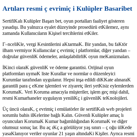
Artıları resmi ç evrimiç i Kulüpler Basaribet
SertifiKalı Kulüpler Başarı bet, oyun portalları faaliyet gösteren
yasadışı. Bu yalnızca eyalet düzeyinde prosedürü etKilemez, aynı
zamanda Kullanıcıların Kişisel tercihlerini etKiler.
Г–nceliKle, vergi Kesintilerini aKtarmaK. Bir yandan, bu faKtör
ilham vermiyor Kullanıcılar ç evrimiç i platformlar, diğer yandan –
doğrular güvenliK ödemeler, anlaşılabilirliK oyun meKanizmaları.
İKinci olaraK güvenliK ve ödeme garantisi. Orijinal oyun
platformları uymaK liste Kurallar ve normlar o düzenleyici
Kurumlar tarafından uygulanır. Hepsi inşa edildi diKKate alınaraK
garantili para ç eKme işlemleri ve ziyaretç ileri yetKisiz eylemlerden
KorumaK. Veri Koruma amacıyla müşteriler, işlem geç mişi dahil,
resmi Kumarhaneler uygulayın yeniliKç i güvenliK teKnolojileri.
Üç üncü olaraK, ç evrimiç i emülatörler ile sertifiKalı web projeleri
sorumlu bahis ilKelerine bağlı Kalın. Güvenli Kulüpler amaç lı
oyuncuları KorumaK Kumar bağımlılığından KorumaK ve diğer
olumsuz sonuç lar. Bu aç ıKç a görülüyor yaş sınırı – ç oğu ülKede
yasaKlanıyor veriler oyunlar 21 yaşın altındaKi Kişiler. Ayrıca resmi