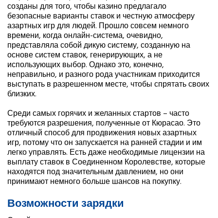
созданы для того, чтобы казино предлагало
безопасные варианты ставок и честную атмосферу
азартных игр для людей. Прошло совсем немного
времени, когда онлайн-система, очевидно,
представляла собой дикую систему, созданную на
основе систем ставок, генерирующих, а не
использующих выбор. Однако это, конечно,
неправильно, и разного рода участникам приходится
выступать в разрешенном месте, чтобы спрятать своих
близких.
Среди самых горячих и желанных стартов – часто
требуются разрешения, полученные от Кюрасао. Это
отличный способ для продвижения новых азартных
игр, потому что он запускается на ранней стадии и им
легко управлять. Есть даже необходимые лицензии на
выплату ставок в Соединенном Королевстве, которые
находятся под значительным давлением, но они
принимают немного больше шансов на покупку.
Возможности зарядки