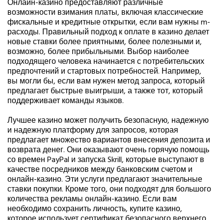
Онлайн-казино предоставляют различные
возможности взимания платы, включая классические
фискальные и кредитные открытки, если вам нужны m-
расходы. Правильный подход к оплате в казино делает
новые ставки более приятными, более полезными и,
возможно, более прибыльными. Выбор наиболее
подходящего человека начинается с потребительских
предпочтений и стартовых потребностей. Например,
вы могли бы, если вам нужен метод запроса, который
предлагает быстрые выигрыши, а также тот, который
поддерживает команды языков.
Лучшее казино может получить безопасную, надежную
и надежную платформу для запросов, которая
предлагает множество вариантов внесения депозита и
возврата денег. Они оказывают очень горячую помощь
со времен PayPal и запуска Skrill, которые выступают в
качестве посредников между банковским счетом и
онлайн-казино. Эти услуги предлагают значительные
ставки покупки. Кроме того, они подходят для большого
количества рекламы онлайн-казино. Если вам
необходимо сохранить личность, купите казино,
которое использует сертификат безопасного верхнего