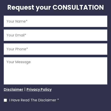
Request your CONSULTATION
|
Disclaimer
Privacy Policy
I Have Read The Disclaimer
*