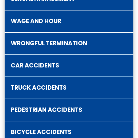
WAGE AND HOUR
WRONGFUL TERMINATION
CAR ACCIDENTS
TRUCK ACCIDENTS
PEDESTRIAN ACCIDENTS
BICYCLE ACCIDENTS