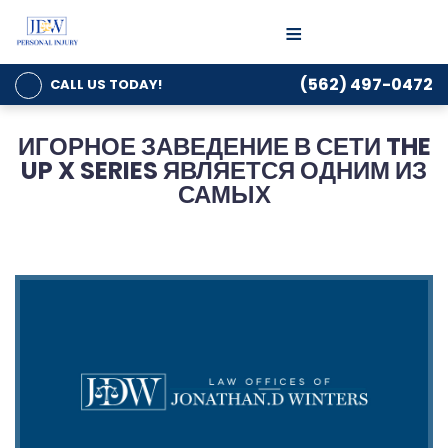
≡
(562) 497-0472
CALL US
TODAY!
ИГОРНОЕ ЗАВЕДЕНИЕ В СЕТИ THE
UP X SERIES ЯВЛЯЕТСЯ ОДНИМ ИЗ
САМЫХ