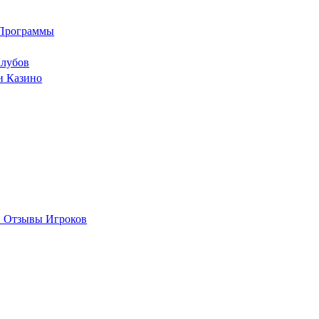
 Программы
Клубов
и Казино
 Отзывы Игроков