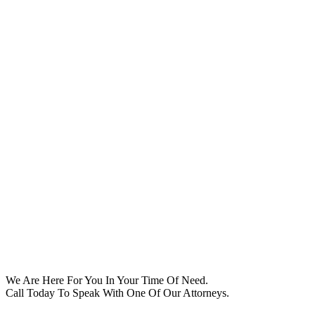
We Are Here For You In Your Time Of Need.
Call Today To Speak With One Of Our Attorneys.