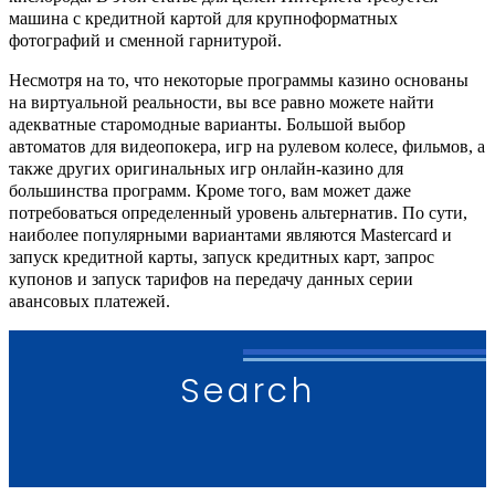
машина с кредитной картой для крупноформатных
фотографий и сменной гарнитурой.
Несмотря на то, что некоторые программы казино основаны
на виртуальной реальности, вы все равно можете найти
адекватные старомодные варианты. Большой выбор
автоматов для видеопокера, игр на рулевом колесе, фильмов, а
также других оригинальных игр онлайн-казино для
большинства программ. Кроме того, вам может даже
потребоваться определенный уровень альтернатив. По сути,
наиболее популярными вариантами являются Mastercard и
запуск кредитной карты, запуск кредитных карт, запрос
купонов и запуск тарифов на передачу данных серии
авансовых платежей.
Search