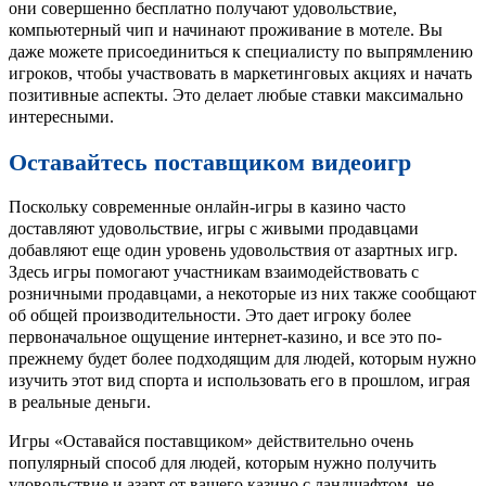
они совершенно бесплатно получают удовольствие,
компьютерный чип и начинают проживание в мотеле. Вы
даже можете присоединиться к специалисту по выпрямлению
игроков, чтобы участвовать в маркетинговых акциях и начать
позитивные аспекты. Это делает любые ставки максимально
интересными.
Оставайтесь поставщиком видеоигр
Поскольку современные онлайн-игры в казино часто
доставляют удовольствие, игры с живыми продавцами
добавляют еще один уровень удовольствия от азартных игр.
Здесь игры помогают участникам взаимодействовать с
розничными продавцами, а некоторые из них также сообщают
об общей производительности. Это дает игроку более
первоначальное ощущение интернет-казино, и все это по-
прежнему будет более подходящим для людей, которым нужно
изучить этот вид спорта и использовать его в прошлом, играя
в реальные деньги.
Игры «Оставайся поставщиком» действительно очень
популярный способ для людей, которым нужно получить
удовольствие и азарт от вашего казино с ландшафтом, не