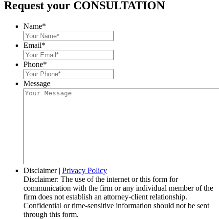
Request your CONSULTATION
Name
*
Email
*
Phone
*
Message
Disclaimer
|
Privacy Policy
Disclaimer: The use of the internet or this form for
communication with the firm or any individual member of the
firm does not establish an attorney-client relationship.
Confidential or time-sensitive information should not be sent
through this form.