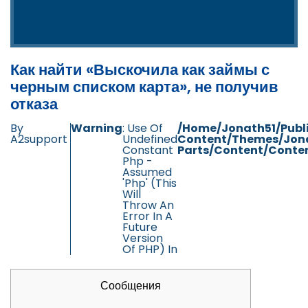
Как найти «Выскочила как займы с
черным списком карта», не получив
отказа
By
Warning
: Use Of
/home/jonath51/publ
A2support
Undefined
Content/themes/jon
Constant
Parts/content/conten
Php -
Assumed
'php' (this
Will
Throw An
Error In A
Future
Version
Of PHP) In
Сообщения