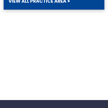
VIEW ALL PRACTICE AREA +