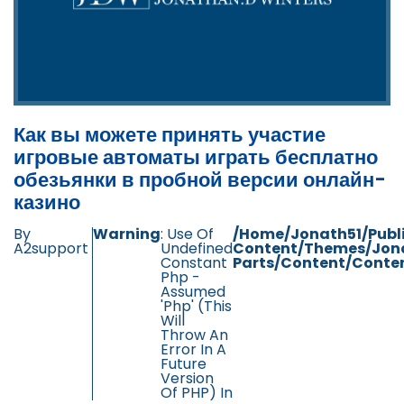
Как вы можете принять участие
игровые автоматы играть бесплатно
обезьянки в пробной версии онлайн-
казино
By
Warning
: Use Of
/home/jonath51/publ
A2support
Undefined
Content/themes/jon
Constant
Parts/content/conten
Php -
Assumed
'php' (this
Will
Throw An
Error In A
Future
Version
Of PHP) In