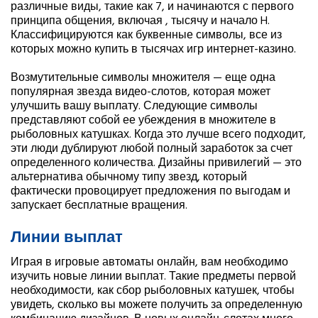
различные виды, такие как 7, и начинаются с первого
принципа общения, включая , тысячу и начало H.
Классифицируются как буквенные символы, все из
которых можно купить в тысячах игр интернет-казино.
Возмутительные символы множителя — еще одна
популярная звезда видео-слотов, которая может
улучшить вашу выплату. Следующие символы
представляют собой ее убеждения в множителе в
рыболовных катушках. Когда это лучше всего подходит,
эти люди дублируют любой полный заработок за счет
определенного количества. Дизайны привилегий — это
альтернатива обычному типу звезд, который
фактически провоцирует предложения по выгодам и
запускает бесплатные вращения.
Линии выплат
Играя в игровые автоматы онлайн, вам необходимо
изучить новые линии выплат. Такие предметы первой
необходимости, как сбор рыболовных катушек, чтобы
увидеть, сколько вы можете получить за определенную