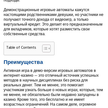
подходы.
Демонстрационные игровые автоматы кажутся
настоящими родственниками девушки, но участники не
получают точного дохода от видеоигр, а только
виртуальный кредит. Это делает его предназначенным
для вкладчиков, которые хотят разместить свои
собственные средства.
Table of Contents
Преимущества
Активная игра в демо-версии игровых автоматов в
интернет-казино — это отличный источник успешных
методов в научных дисциплинах без риска для
реальных денег. Тем не менее, это помогает
участникам узнать больше о новых играх, которые, тем
не менее, не обязательно были недавно запущены в
казино. Кроме того, это бесплатно и не имеет
возрастных ограничений. На самом деле, огромное