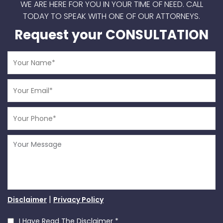
WE ARE HERE FOR YOU IN YOUR TIME OF NEED.
CALL
TODAY TO SPEAK WITH ONE OF OUR ATTORNEYS.
Request your CONSULTATION
|
Disclaimer
Privacy Policy
I Have Read The Disclaimer
*