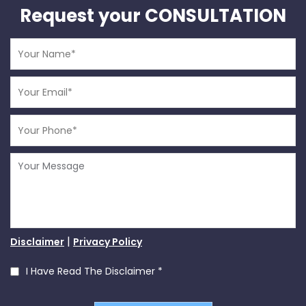
Request your CONSULTATION
|
Disclaimer
Privacy Policy
I Have Read The Disclaimer
*