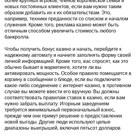
более крупных игроков, членов королевской семьи и
новых постоянных клиентов, если вам нужно таким
образом добавить их к их обязательствам. Это,
например, техники преданности со списком и началом
служения. Кроме того, реклама казино может быть
отличным способом увеличить стоимость любого
банкролла.
Чтобы получить бонус казино и начать, перейдите к
надежному автомату и начните заполнять форму своей
личной информацией. Кроме того, вас спросят, как это
обычно бывает в маркетинге, хотите ли вы
активировать мощность. Особое правило помещается в
корзину в сообщении о блюде, если вы подключите
какое-либо соединение с интернет-казино, в противном
случае вы можете ввести его вручную. Вы должны
соответствовать правилам ставок в казино, если вам
нужно забрать выплату. Игорным заведениям
требуется минимальный первоначальный взнос,
прежде чем они примут решение о предоставлении
новой выгоды. Другие люди используют целые
диапазоны выигрышей, включая пятьсот долларов.