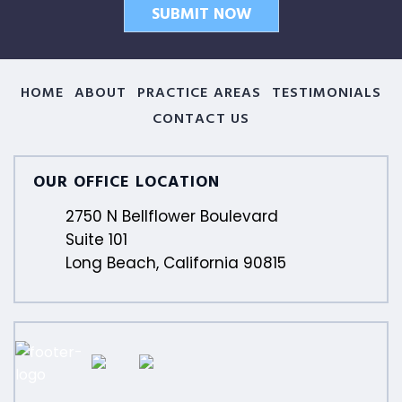
HOME
ABOUT
PRACTICE AREAS
TESTIMONIALS
CONTACT US
OUR OFFICE LOCATION
2750 N Bellflower Boulevard
Suite 101
Long Beach, California 90815