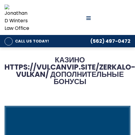
≡
(562) 497-0472
CALL US
TODAY!
КАЗИНО
HTTPS://VULCANVIP.SITE/ZERKALO
VULKAN/ ДОПОЛНИТЕЛЬНЫЕ
БОНУСЫ