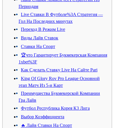
Периодам
Live Ставки В Футболе%3A Стратегия —
Гол На Последних минутах
Переход В Режим Live
Виды Лайв Ставок
Ставки На Спорт
🏆что Гарантирует Букмекерская Компания
1xbet%3F
Как Сделать Ставку Live На Сайте Pari
King Of Glory Rov Pro League Основной
этап Матч Из 5-и Карт
Преимущества Букмекерской Компании
Гра Лайв
Футбол Республика Корея К3 Лига
Выбор Коэффициента
🔥 Лайв Ставки На Спорт