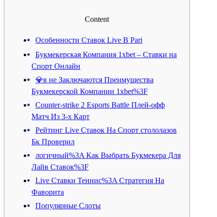
Content
Особенности Ставок Live В Pari
Букмекерская Компания 1xbet – Ставки на
Спорт Онлайн
💎в не Заключаются Преимущества
Букмекерской Компании 1xbet%3F
Counter-strike 2 Esports Battle Плей-офф
Матч Из 3-х Карт
Рейтинг Live Ставок На Спорт стололазов
Бк Проверил
логичный%3A Как Выбрать Букмекера Для
Лайв Ставок%3F
Live Ставки Теннис%3A Стратегия На
Фаворита
Популярные Слоты