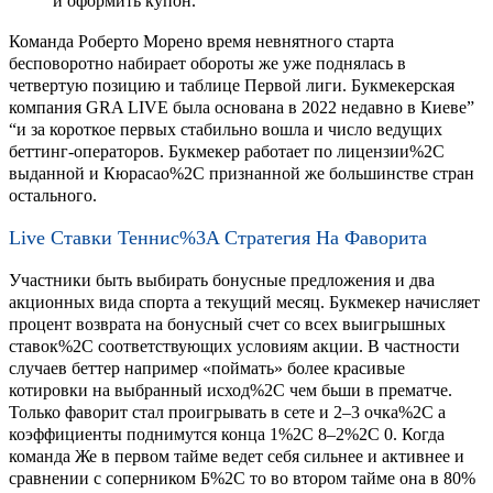
и оформить купон.
Команда Роберто Морено время невнятного старта
бесповоротно набирает обороты же уже поднялась в
четвертую позицию и таблице Первой лиги. Букмекерская
компания GRA LIVE была основана в 2022 недавно в Киеве”
“и за короткое первых стабильно вошла и число ведущих
беттинг-операторов. Букмекер работает по лицензии%2C
выданной и Кюрасао%2C признанной же большинстве стран
остального.
Live Ставки Теннис%3A Стратегия На Фаворита
Участники быть выбирать бонусные предложения и два
акционных вида спорта а текущий месяц. Букмекер начисляет
процент возврата на бонусный счет со всех выигрышных
ставок%2C соответствующих условиям акции. В частности
случаев беттер например «поймать» более красивые
котировки на выбранный исход%2C чем бьши в прематче.
Только фаворит стал проигрывать в сете и 2–3 очка%2C а
коэффициенты поднимутся конца 1%2C 8–2%2C 0. Когда
команда Же в первом тайме ведет себя сильнее и активнее и
сравнении с соперником Б%2C то во втором тайме она в 80%