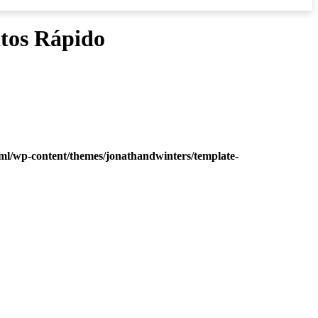
itos Rápido
ml/wp-content/themes/jonathandwinters/template-