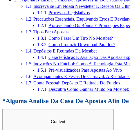
Inscreva-se Em Nossa Newsletter E Receba Os Últ
Processos Legislativos
Precauções Essenciais, Esquivando Erros E Revela
Aproveitando Os Bônus E Promoções Espec
Tipos Para Apostas
Como Fazer Um Tiro No Mostbet?
Como Produzir Download Para Ios?
Depósitos E Retiradas Da Mostbet
Características E Avaliação Das Apostas Esp
Inovações No Futebol: Como A Tecnologia Está Mu
Pré-visualizações Para Apostas Ao Vivo
Acompanhantes E Festas De Carnaval: A Realidade 
Conta Pessoal: Depósito E Retirada De Fundos
Descubra Como Ganhar Muito Na Mostbet: 
“Alguma Análise Da Casa De Apostas Afin De 
Content