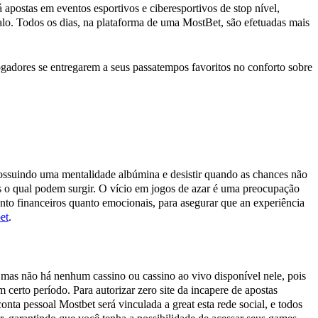
apostas em eventos esportivos e ciberesportivos de stop nível,
alo. Todos os dias, na plataforma de uma MostBet, são efetuadas mais
gadores se entregarem a seus passatempos favoritos no conforto sobre
possuindo uma mentalidade albúmina e desistir quando as chances não
as o qual podem surgir. O vício em jogos de azar é uma preocupação
anto financeiros quanto emocionais, para asegurar que an experiência
et
.
, mas não há nenhum cassino ou cassino ao vivo disponível nele, pois
 certo período. Para autorizar zero site da incapere de apostas
nta pessoal Mostbet será vinculada a great esta rede social, e todos