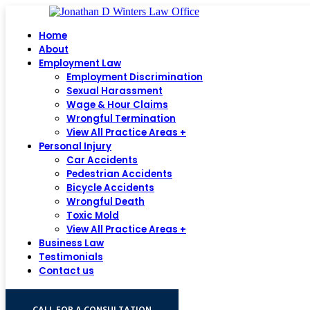
Home
About
Employment Law
Employment Discrimination
Sexual Harassment
Wage & Hour Claims
Wrongful Termination
View All Practice Areas +
Personal Injury
Car Accidents
Pedestrian Accidents
Bicycle Accidents
Wrongful Death
Toxic Mold
View All Practice Areas +
Business Law
Testimonials
Contact us