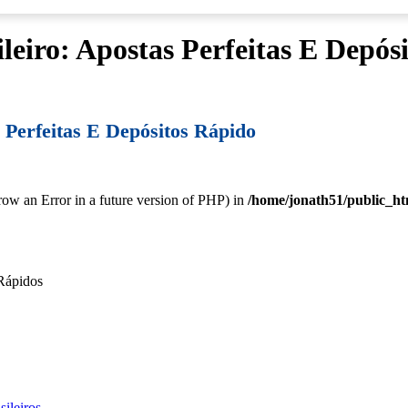
eiro: Apostas Perfeitas E Depós
 Perfeitas E Depósitos Rápido
hrow an Error in a future version of PHP) in
/home/jonath51/public_ht
 Rápidos
ileiros