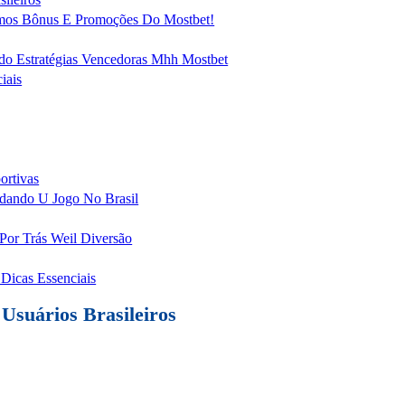
imos Bônus E Promoções Do Mostbet!
ndo Estratégias Vencedoras Mhh Mostbet
iais
ortivas
dando U Jogo No Brasil
Por Trás Weil Diversão
Dicas Essenciais
Usuários Brasileiros