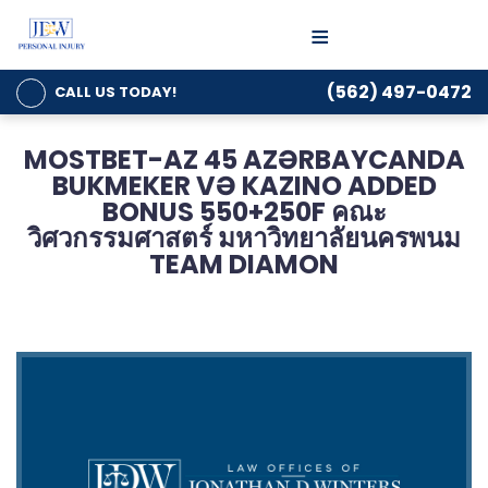
≡
(562) 497-0472
CALL US
TODAY!
MOSTBET-AZ 45 AZƏRBAYCANDA
BUKMEKER VƏ KAZINO ADDED
BONUS 550+250F คณะ
วิศวกรรมศาสตร์ มหาวิทยาลัยนครพนม
TEAM DIAMON