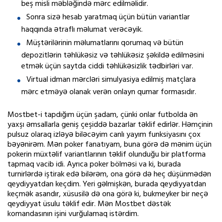
beş misli məbləğində mərc edilməlidir.
Sonra sizə hesab yaratmaq üçün bütün variantlar
haqqında ətraflı məlumat verəcəyik.
Müştərilərinin məlumatlarını qorumaq və bütün
depozitlərin təhlükəsiz və təhlükəsiz şəkildə edilməsini
etmək üçün saytda ciddi təhlükəsizlik tədbirləri var.
Virtual idman mərcləri simulyasiya edilmiş matçlara
mərc etməyə olanak verən onlayn qumar formasıdır.
Mostbet-i tapdığım üçün şadam, çünki onlar futbolda ən
yaxşı əmsallarla geniş çeşiddə bazarlar təklif edirlər. Həmçinin
pulsuz olaraq izləyə biləcəyim canlı yayım funksiyasını çox
bəyənirəm. Mən poker fanatıyam, buna görə də mənim üçün
pokerin müxtəlif variantlarının təklif olunduğu bir platforma
tapmaq vacib idi. Ayrıca poker bölməsi va ki, burada
turnirlərdə iştirak edə bilərəm, ona görə də heç düşünmədən
qeydiyyatdan keçdim. Yeri gəlmişkən, burada qeydiyyatdan
keçmək asandır, xüsusilə də ona görə ki, bukmeyker bir neçə
qeydiyyat üsulu təklif edir. Mən Mostbet dəstək
komandasının işini vurğulamaq istərdim.