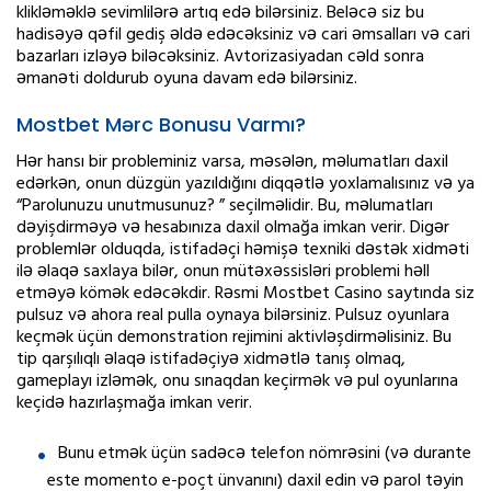
klikləməklə sevimlilərə artıq edə bilərsiniz. Beləcə siz bu
hadisəyə qəfil gediş əldə edəcəksiniz və cari əmsalları və cari
bazarları izləyə biləcəksiniz. Avtorizasiyadan cəld sonra
əmanəti doldurub oyuna davam edə bilərsiniz.
Mostbet Mərc Bonusu Varmı?
Hər hansı bir probleminiz varsa, məsələn, məlumatları daxil
edərkən, onun düzgün yazıldığını diqqətlə yoxlamalısınız və ya
“Parolunuzu unutmusunuz? ” seçilməlidir. Bu, məlumatları
dəyişdirməyə və hesabınıza daxil olmağa imkan verir. Digər
problemlər olduqda, istifadəçi həmişə texniki dəstək xidməti
ilə əlaqə saxlaya bilər, onun mütəxəssisləri problemi həll
etməyə kömək edəcəkdir. Rəsmi Mostbet Casino saytında siz
pulsuz və ahora real pulla oynaya bilərsiniz. Pulsuz oyunlara
keçmək üçün demonstration rejimini aktivləşdirməlisiniz. Bu
tip qarşılıqlı əlaqə istifadəçiyə xidmətlə tanış olmaq,
gameplayı izləmək, onu sınaqdan keçirmək və pul oyunlarına
keçidə hazırlaşmağa imkan verir.
Bunu etmək üçün sadəcə telefon nömrəsini (və durante
este momento e-poçt ünvanını) daxil edin və parol təyin