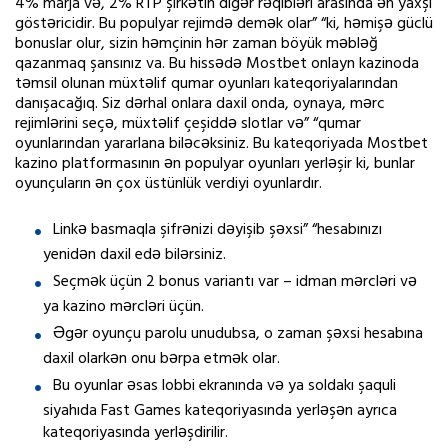
4% marja və, 2% RTP şirkətin digər rəqibləri arasında ən yaxşı
göstəricidir. Bu populyar rejimdə demək olar” “ki, həmişə güclü
bonuslar olur, sizin həmçinin hər zaman böyük məbləğ
qazanmaq şansınız va. Bu hissədə Mostbet onlayn kazinoda
təmsil olunan müxtəlif qumar oyunları kateqoriyalarından
danışacağıq. Siz dərhal onlara daxil onda, oynaya, mərc
rejimlərini seçə, müxtəlif çeşiddə slotlar və” “qumar
oyunlarından yararlana biləcəksiniz. Bu kateqoriyada Mostbet
kazino platformasının ən populyar oyunları yerləşir ki, bunlar
oyunçuların ən çox üstünlük verdiyi oyunlardır.
Linkə basmaqla şifrənizi dəyişib şəxsi” “hesabınızı
yenidən daxil edə bilərsiniz.
Seçmək üçün 2 bonus variantı var – idman mərcləri və
ya kazino mərcləri üçün.
Əgər oyunçu parolu unudubsa, o zaman şəxsi hesabına
daxil olarkən onu bərpa etmək olar.
Bu oyunlar əsas lobbi ekranında və ya soldakı şaquli
siyahıda Fast Games kateqoriyasında yerləşən ayrıca
kateqoriyasında yerləşdirilir.