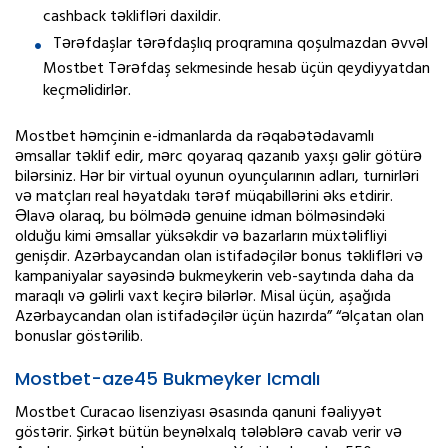
cashback təklifləri daxildir.
Tərəfdaşlar tərəfdaşlıq proqramına qoşulmazdan əvvəl
Mostbet Tərəfdaş sekmesinde hesab üçün qeydiyyatdan
keçməlidirlər.
Mostbet həmçinin e-idmanlarda da rəqabətədavamlı
əmsallar təklif edir, mərc qoyaraq qazanıb yaxşı gəlir götürə
bilərsiniz. Hər bir virtual oyunun oyunçularının adları, turnirləri
və matçları real həyatdakı tərəf müqabillərini əks etdirir.
Əlavə olaraq, bu bölmədə genuine idman bölməsindəki
olduğu kimi əmsallar yüksəkdir və bazarların müxtəlifliyi
genişdir. Azərbaycandan olan istifadəçilər bonus təklifləri və
kampaniyalar sayəsində bukmeykerin veb-saytında daha da
maraqlı və gəlirli vaxt keçirə bilərlər. Misal üçün, aşağıda
Azərbaycandan olan istifadəçilər üçün hazırda” “əlçatan olan
bonuslar göstərilib.
Mostbet-aze45 Bukmeyker Icmalı
Mostbet Curacao lisenziyası əsasında qanuni fəaliyyət
göstərir. Şirkət bütün beynəlxalq tələblərə cavab verir və