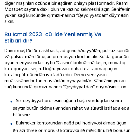
digər maşınları özündə birləşdirən onlayn platformadır. Rəsmi
Mostbet saytına daxil olun və kazino sekmesini açın. Səhifənin
yuxarı sağ küncündə qırmızı-narıncı “Qeydiyyatdan” düyməsini
sıxın.
Bu Icmal 2023-cü Ildə Yenilənmiş Və
Etibarlıdır?
Daimi müştərilər cashback, ad günü hədiyyələri, pulsuz spinlər
və pulsuz mərclər üçün promosyon kodları alır. Solda görünən
oyun menyusunda saytın “Casino” bölməsinə keçin, müvafiq
kateqoriyanı seçin. Doğru yuvanı daha tez tapmaq üçün
kataloq filtrlərindən istifadə edin. Demo versiyasını
müəssisənin bütün müştəriləri oynaya bilər. Səhifənin yuxarı
sağ küncündə qırmızı-narıncı “Qeydiyyatdan” düyməsini sıxın.
Siz qeydiyyat prosesini uğurla başa vurduqdan sonra
saytın bütün xidmətlərindən rahat və sürətli istifadə edə
bilərsiniz.
Bukmeker kontorundan nağd pul hədiyyəsi almaq üçün
ən azı three or more. 0 kotirovka ilə mərclər üzrə bonusun