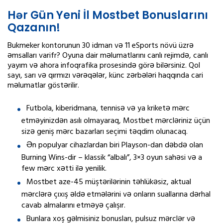
Hər Gün Yeni İl Mostbet Bonuslarını
Qazanın!
Bukmeker kontorunun 30 idman və 11 eSports növü üzrə
əmsalları varifr? Oyuna dair məlumatlarını canlı rejimdə, canlı
yayım və ahora infoqrafika prosesində görə bilərsiniz. Qol
sayı, sarı və qırmızı vərəqələr, künc zərbələri haqqında cari
məlumatlar göstərilir.
Futbola, kiberidmana, tennisə və ya kriketə mərc
etməyinizdən asılı olmayaraq, Mostbet mərcləriniz üçün
sizə geniş mərc bazarları seçimi təqdim olunacaq.
Ən populyar cihazlardan biri Playson-dan dəbdə olan
Burning Wins-dir – klassik “albalı”, 3×3 oyun sahəsi və a
few mərc xətti ilə yenilik.
Mostbet aze-45 müştərilərinin təhlükəsiz, aktual
mərclərə çıxış əldə etmələrini və onların suallarına dərhal
cavab almalarını etməyə çalışır.
Bunlara xoş gəlmisiniz bonusları, pulsuz mərclər və