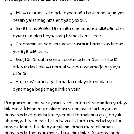
Əlavə olaraq, tətbiqdə oynamağa başlamaq üçün yeni
hesab yaratmağınıza ehtiyac yoxdur.
Şirkət müştəriləri təxminən one hundred ölkədən olan
oyunçular olan beynəlxalq brendi təmsil edir.
Proqramın ən son versiyasını rəsmi internet saytından
yükləyə bilərsiniz.
Müştərilər daha sonra adi etimadnaməsini istifadə
edərək daxil ola və normal şəkildə oynamağa başlaya
bilərlər.
Bu, öz vəsaitinizi yatırmadan onlayn kazinolarda
oynamağa başlamağa imkan verir.
Proqramın ən son versiyasını rəsmi internet saytından yükləyə
bilərsiniz. İdman mərc olunması və onlayn azartı oyunları
dünyasında etibarlı bukmеyker platformalarına çıxış böyük
əhəmiyyət kəsb edir. Lakin bəzi ölkələrdə məhdudiyyətlər
mövcuddur ki, bu da oyunçuların idman mərc olunması
dünyasında tam iştirakını çətinləşdirə bilər. Azərbaycanda