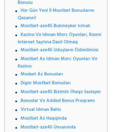
Bonusu
Hər Gün Yeni İl Mostbet Bonuslarını
Qazanın!
Mostbet-aze45 Bukmeyker Icmalı
Kazino Və Idman Mərc Oyunları, Rəsmi
Internet Saytına Daxil Olmaq
Mostbet-aze45 Uduşların Ödənilməsi
Mostbet Az Idman Mərc Oyunları Və
Kazino
Mosbet Az Bonusları
Digər Mostbet Bonusları
Mostbet-aze45 Bizimlə Əlaqə Saxlayın
Bonuslar Və Added Bonus Proqramı
Virtual Idman Bahis
Mostbet Az Haqqinda
Mostbet-aze45 Ünvanında