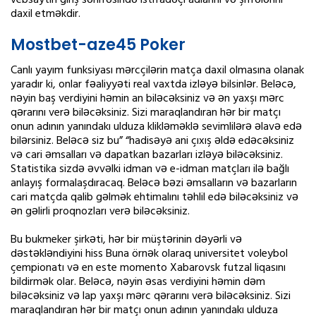
vebsaytın giriş səhifəsində istifadəçi adlarını və şifrələrini
daxil etməkdir.
Mostbet-aze45 Poker
Canlı yayım funksiyası mərcçilərin matça daxil olmasına olanak
yaradır ki, onlar fəaliyyəti real vaxtda izləyə bilsinlər. Beləcə,
nəyin baş verdiyini həmin an biləcəksiniz və ən yaxşı mərc
qərarını verə biləcəksiniz. Sizi maraqlandıran hər bir matçı
onun adının yanındakı ulduza klikləməklə sevimlilərə əlavə edə
bilərsiniz. Beləcə siz bu” “hadisəyə ani çıxış əldə edəcəksiniz
və cari əmsalları və dapatkan bazarları izləyə biləcəksiniz.
Statistika sizdə əvvəlki idman və e-idman matçları ilə bağlı
anlayış formalaşdıracaq. Beləcə bəzi əmsalların və bazarların
cari matçda qalib gəlmək ehtimalını təhlil edə biləcəksiniz və
ən gəlirli proqnozları verə biləcəksiniz.
Bu bukmeker şirkəti, hər bir müştərinin dəyərli və
dəstəkləndiyini hiss Buna örnək olaraq universitet voleybol
çempionatı və en este momento Xabarovsk futzal liqasını
bildirmək olar. Beləcə, nəyin əsas verdiyini həmin dəm
biləcəksiniz və lap yaxşı mərc qərarını verə biləcəksiniz. Sizi
maraqlandıran hər bir matçı onun adının yanındakı ulduza