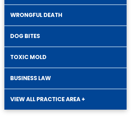
WRONGFUL DEATH
DOG BITES
TOXIC MOLD
BUSINESS LAW
VIEW ALL PRACTICE AREA +