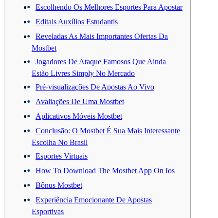
Escolhendo Os Melhores Esportes Para Apostar
Editais Auxílios Estudantis
Reveladas As Mais Importantes Ofertas Da
Mostbet
Jogadores De Ataque Famosos Que Ainda
Estão Livres Simply No Mercado
Pré-visualizações De Apostas Ao Vivo
Avaliações De Uma Mostbet
Aplicativos Móveis Mostbet
Conclusão: O Mostbet É Sua Mais Interessante
Escolha No Brasil
Esportes Virtuais
How To Download The Mostbet App On Ios
Bônus Mostbet
Experiência Emocionante De Apostas
Esportivas