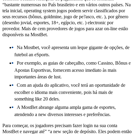
“bastante numerosas no País brasileiro e em vários outros países. Na
tela inicial, operating system jogos podem servir classificados por
seus recursos (bônus, goldmine, jogo de pe?asco, etc. ), por gênero
(desenho jovial, esportes, 18+, egípcio, etc. ) electronic por
provedor. Mais de cem provedores de jogos para azar on-line estão
disponíveis na MostBet.
Na Mostbet, você apresenta um leque gigante de opções, de
futebol an eSports.
Por exemplo, as guias de cabeçalho, como Cassino, Bônus e
Apostas Esportivas, fornecem acesso imediato às mais
importantes áreas de lust.
Com an ajuda do aplicativo, você terá an oportunidade de
escolher o idioma mais conveniente, pois há mais de
something like 20 deles.
A MostBet abrange alguma ampla gama de esportes,
atendendo a new diversos interesses e preferências.
Para começar, os jogadores precisam fazer login na sua conta
MostBet e navegar até” “a new seção de depósito. Eles podem então