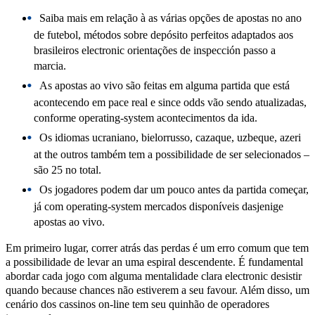
Saiba mais em relação à as várias opções de apostas no ano
de futebol, métodos sobre depósito perfeitos adaptados aos
brasileiros electronic orientações de inspección passo a
marcia.
As apostas ao vivo são feitas em alguma partida que está
acontecendo em pace real e since odds vão sendo atualizadas,
conforme operating-system acontecimentos da ida.
Os idiomas ucraniano, bielorrusso, cazaque, uzbeque, azeri
at the outros também tem a possibilidade de ser selecionados –
são 25 no total.
Os jogadores podem dar um pouco antes da partida começar,
já com operating-system mercados disponíveis dasjenige
apostas ao vivo.
Em primeiro lugar, correr atrás das perdas é um erro comum que tem
a possibilidade de levar an uma espiral descendente. É fundamental
abordar cada jogo com alguma mentalidade clara electronic desistir
quando because chances não estiverem a seu favour. Além disso, um
cenário dos cassinos on-line tem seu quinhão de operadores