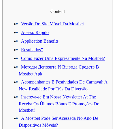
Content
Versão Do Site Móvel Da Mostbet
Acesso Rápido
Application Benefits
Resultados”
Como Fazer Uma Expresamente Na Mostbet?
Методы Депозита И Вывода Средств В
Mostbet Apk
Acompanhantes E Festividades De Carnaval: A
New Realidade Por Trás Da Diversão
Inscreva-se Em Nossa Newsletter At The
Receba Os Últimos Bônus E Promoções Do
Mostbet!
A Mostbet Pode Ser Acessada No Ano De
Dispositivos Móveis?