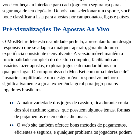
você conheça an interface para cada jogo com segurança para a
segurança de teu depósito. Depois para selecionar um esporte, você
pode classificar a lista para apostas por campeonatos, ligas e países.
Pré-visualizações De Apostas Ao Vivo
O MostBet reflete esta usabilidade perfeita, apresentando um design
responsivo que se adapta a qualquer aparato, garantindo uma
experiência consistente e envolvente. A versão móvel mantém a
funcionalidade completa do desktop computer, facilitando aos
usuários fazer apostas, explorar jogos e demandar bônus em
qualquer lugar. O compromisso da MostBet com uma interface de”
“usuário simplificada e um design móvel responsivo melhora
significativamente a great experiência geral para jogo para os
jogadores brasileiros.
A maior variedade dos jogos de cassino, fica durante conta
dos slot machine games, que possuem algunos temas, formas
de pagamentos e elementos adicionais.
O web site também oferece bons métodos de pagamentos,
eficientes e seguros, e qualquer problema os jogadores podem