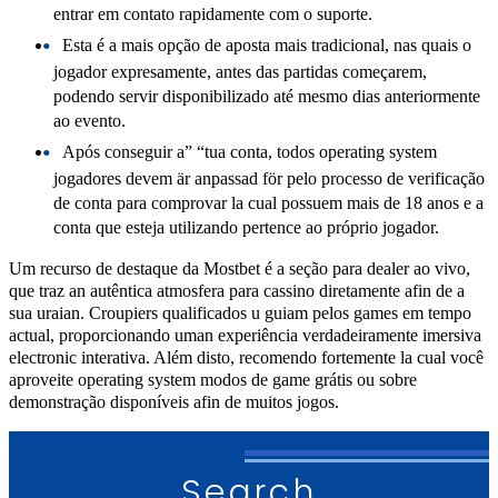
entrar em contato rapidamente com o suporte.
Esta é a mais opção de aposta mais tradicional, nas quais o
jogador expresamente, antes das partidas começarem,
podendo servir disponibilizado até mesmo dias anteriormente
ao evento.
Após conseguir a” “tua conta, todos operating system
jogadores devem är anpassad för pelo processo de verificação
de conta para comprovar la cual possuem mais de 18 anos e a
conta que esteja utilizando pertence ao próprio jogador.
Um recurso de destaque da Mostbet é a seção para dealer ao vivo,
que traz an autêntica atmosfera para cassino diretamente afin de a
sua uraian. Croupiers qualificados u guiam pelos games em tempo
actual, proporcionando uman experiência verdadeiramente imersiva
electronic interativa. Além disto, recomendo fortemente la cual você
aproveite operating system modos de game grátis ou sobre
demonstração disponíveis afin de muitos jogos.
Search