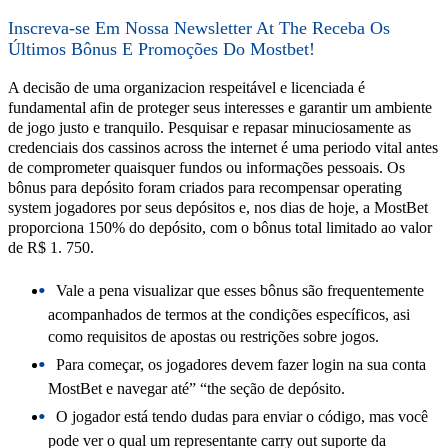
Inscreva-se Em Nossa Newsletter At The Receba Os
Últimos Bônus E Promoções Do Mostbet!
A decisão de uma organizacion respeitável e licenciada é
fundamental afin de proteger seus interesses e garantir um ambiente
de jogo justo e tranquilo. Pesquisar e repasar minuciosamente as
credenciais dos cassinos across the internet é uma periodo vital antes
de comprometer quaisquer fundos ou informações pessoais. Os
bônus para depósito foram criados para recompensar operating
system jogadores por seus depósitos e, nos dias de hoje, a MostBet
proporciona 150% do depósito, com o bônus total limitado ao valor
de R$ 1. 750.
Vale a pena visualizar que esses bônus são frequentemente
acompanhados de termos at the condições específicos, asi
como requisitos de apostas ou restrições sobre jogos.
Para começar, os jogadores devem fazer login na sua conta
MostBet e navegar até” “the seção de depósito.
O jogador está tendo dudas para enviar o código, mas você
pode ver o qual um representante carry out suporte da