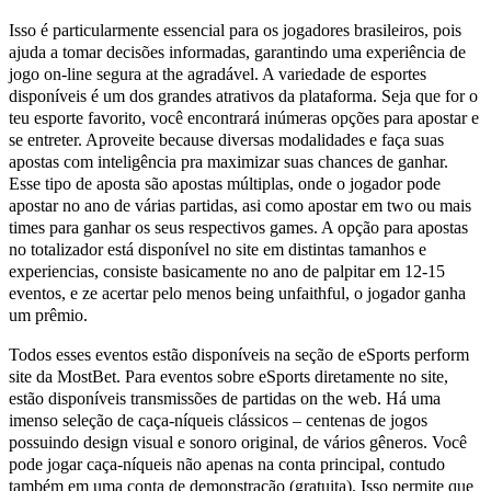
Isso é particularmente essencial para os jogadores brasileiros, pois
ajuda a tomar decisões informadas, garantindo uma experiência de
jogo on-line segura at the agradável. A variedade de esportes
disponíveis é um dos grandes atrativos da plataforma. Seja que for o
teu esporte favorito, você encontrará inúmeras opções para apostar e
se entreter. Aproveite because diversas modalidades e faça suas
apostas com inteligência pra maximizar suas chances de ganhar​.
Esse tipo de aposta são apostas múltiplas, onde o jogador pode
apostar no ano de várias partidas, asi como apostar em two ou mais
times para ganhar os seus respectivos games. A opção para apostas
no totalizador está disponível no site em distintas tamanhos e
experiencias, consiste basicamente no ano de palpitar em 12-15
eventos, e ze acertar pelo menos being unfaithful, o jogador ganha
um prêmio.
Todos esses eventos estão disponíveis na seção de eSports perform
site da MostBet. Para eventos sobre eSports diretamente no site,
estão disponíveis transmissões de partidas on the web. Há uma
imenso seleção de caça-níqueis clássicos – centenas de jogos
possuindo design visual e sonoro original, de vários gêneros. Você
pode jogar caça-níqueis não apenas na conta principal, contudo
também em uma conta de demonstração (gratuita). Isso permite que