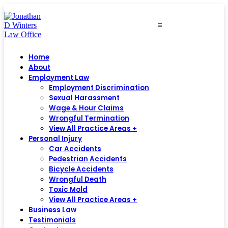
≡
Home
About
Employment Law
Employment Discrimination
Sexual Harassment
Wage & Hour Claims
Wrongful Termination
View All Practice Areas +
Personal Injury
Car Accidents
Pedestrian Accidents
Bicycle Accidents
Wrongful Death
Toxic Mold
View All Practice Areas +
Business Law
Testimonials