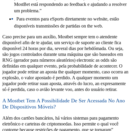
MostBet está respondendo ao feedback e ajudando a resolver
um problema.”
Para eventos para eSports diretamente no website, estão
disponíveis transmissões de partidas on the web.
Caso precise para um auxílio, Mostbet sempre tem o atendente
disponível afin de te ajudar, um serviço de suporte ao cliente fica
disponível 24 horas por dia, several dias por hebdómada. Ou seja,
são jogos controlados durante uma máquina que são baseados em
RNG (gerador para números aleatórios) electronic as odds são
definidas em qualquer evento, pela probabilidade de acontecer. O
jogador pode retirar an aposta the qualquer momento, caso ocorra an
explosão, o valor apostado é perdido. A qualquer momento um
jogador pode retirar suan aposta, através do lucro, an expresamente
só é perdida, caso o avião levante voo, antes do usuário retirar.
A Mostbet Tem A Possibilidade De Ser Acessada No Ano
De Dispositivos Móveis?
Além dos cartões bancários, há vários sistemas para pagamento
eletrônico e carteiras de criptomoedas. Isso permite o qual você
contorne because restrições de pagamento, que se tornaram”