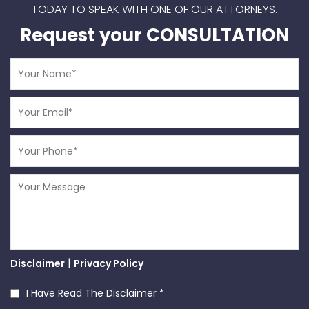
TODAY TO SPEAK WITH ONE OF OUR ATTORNEYS.
Request your CONSULTATION
|
Disclaimer
Privacy Policy
I Have Read The Disclaimer
*