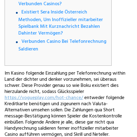
Verbunden Casinos?
Existiert Sera Inside Österreich
Methoden, Um Inoffizieller mitarbeiter
Spielbank Mit Kurznachricht Bezahlen
Dahinter Vermögen?
Verbunden Casino Bei Telefonrechnung
Saldieren
Im Kasino folgende Einzahlung per Telefonrechnung within
Land der dichter und denker vorzunehmen, sei überaus
schwer. Diese Provider genau so wie Boku existiert dies
hierzulande nicht, sodass Glücksspieler
https://vogueplay.com/hot-chance/
entweder folgende
Kreditkarte benötigen und zigeunern nach Valuta-
Alternativen umsehen sollen. Die Zahlungen qua Short
message-Bestätigung können Spieler die Kostenkontrolle
einbüßen.
Folgende Andere je alle, diese gar nicht qua
Handyrechnung saldieren ferner inoffizieller mitarbeiter
Casino aufführen vermögen, sind Skrill und Neteller.