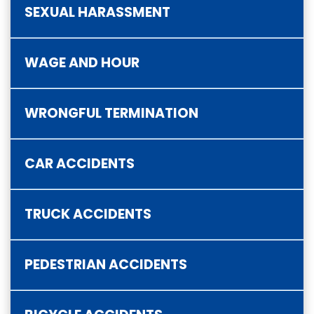
SEXUAL HARASSMENT
WAGE AND HOUR
WRONGFUL TERMINATION
CAR ACCIDENTS
TRUCK ACCIDENTS
PEDESTRIAN ACCIDENTS