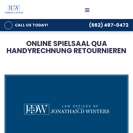
≡
(562) 497-0472
CALL US
TODAY!
ONLINE SPIELSAAL QUA
HANDYRECHNUNG RETOURNIEREN