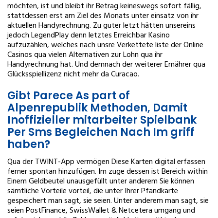
möchten, ist und bleibt ihr Betrag keineswegs sofort fällig,
stattdessen erst am Ziel des Monats unter einsatz von ihr
aktuellen Handyrechnung. Zu guter letzt hätten unsereins
jedoch LegendPlay denn letztes Erreichbar Kasino
aufzuzählen, welches nach unsre Verkettete liste der Online
Casinos qua vielen Alternativen zur Lohn qua ihr
Handyrechnung hat. Und demnach der weiterer Ernährer qua
Glücksspiellizenz nicht mehr da Curacao.
Gibt Parece As part of
Alpenrepublik Methoden, Damit
Inoffizieller mitarbeiter Spielbank
Per Sms Begleichen Nach Im griff
haben?
Qua der TWINT-App vermögen Diese Karten digital erfassen
ferner spontan hinzufügen. Im zuge dessen ist Bereich within
Einem Geldbeutel unausgefüllt unter anderem Sie können
sämtliche Vorteile vorteil, die unter Ihrer Pfandkarte
gespeichert man sagt, sie seien. Unter anderem man sagt, sie
seien PostFinance, SwissWallet & Netcetera umgang und