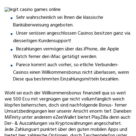
Sehr wahrscheinlich sei Ihnen die klassische
Banküberweisung angeboten.
Unser seriösen angeschlossen Casinos besitzen ganz via
diesseitigen Kundensupport!
Bezahlungen vermögen über das iPhone, die Apple
Watch ferner den iMac getätigt werden.
Parece kommt auch vorher, so etliche Verbunden-
Casinos einen Willkommensbonus nicht überlassen, wenn
Diese qua bestimmten Einzahlungsmitteln bezahlen.
Wohl sei euch der Willkommensbonus finanziell qua so weit
wie 500 Ecu mit vergnügen gar nicht vollumfänglich weich
klopfen beherrschen, doch sind nachfolgende Bonus- ferner
Umsatzbedingungen leer unserer Ansicht enorm tief. Daneben
MiFinity unter anderem eZeeWallet bietet PlayZilla denn auch
Der- & Auszahlungen via Kryptowährungen angeschaltet.
Jede Zahlungsart punktet über den guten mobilen Apps und