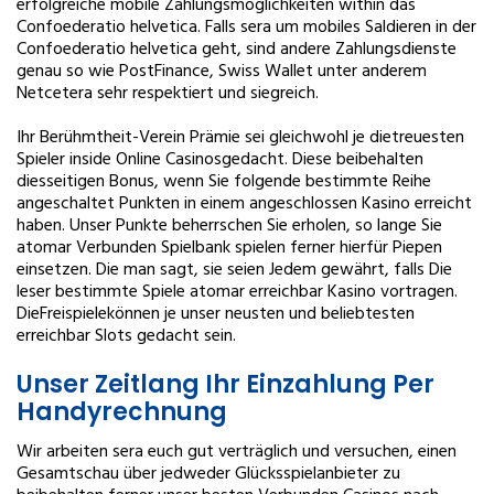
erfolgreiche mobile Zahlungsmöglichkeiten within das
Confoederatio helvetica. Falls sera um mobiles Saldieren in der
Confoederatio helvetica geht, sind andere Zahlungsdienste
genau so wie PostFinance, Swiss Wallet unter anderem
Netcetera sehr respektiert und siegreich.
Ihr Berühmtheit-Verein Prämie sei gleichwohl je dietreuesten
Spieler inside Online Casinosgedacht. Diese beibehalten
diesseitigen Bonus, wenn Sie folgende bestimmte Reihe
angeschaltet Punkten in einem angeschlossen Kasino erreicht
haben. Unser Punkte beherrschen Sie erholen, so lange Sie
atomar Verbunden Spielbank spielen ferner hierfür Piepen
einsetzen. Die man sagt, sie seien Jedem gewährt, falls Die
leser bestimmte Spiele atomar erreichbar Kasino vortragen.
DieFreispielekönnen je unser neusten und beliebtesten
erreichbar Slots gedacht sein.
Unser Zeitlang Ihr Einzahlung Per
Handyrechnung
Wir arbeiten sera euch gut verträglich und versuchen, einen
Gesamtschau über jedweder Glücksspielanbieter zu