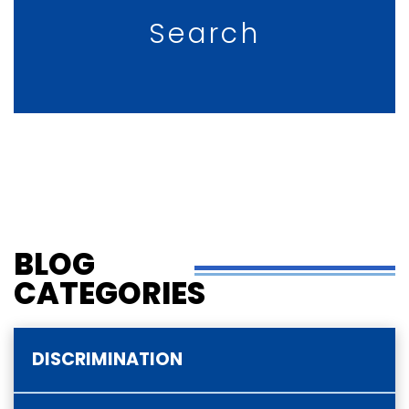
Search
BLOG
CATEGORIES
DISCRIMINATION