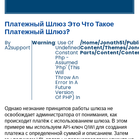
Платежный Шлюз Это Что Такое
Платежный Шлюз?
By
Warning
: Use Of
/home/jonath51/publ
A2support
Undefined
Content/themes/jon
Constant
Parts/content/conten
Php -
Assumed
'php' (this
Will
Throw An
Error In A
Future
Version
Of PHP) In
Однако незнание принципов работы шлюза не
освобождает администратора от понимания, как
происходит платёж с использованием шлюза. В этом
примере мы используем API-ключ QIWI для создания
платежа с определенной суммой и описанием. Затем