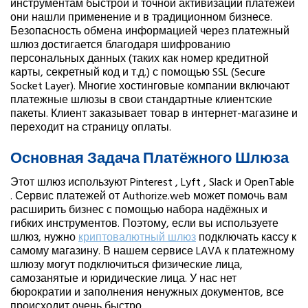
инструментам быстрой и точной активизации платежей
они нашли применение и в традиционном бизнесе.
Безопасность обмена информацией через платежный
шлюз достигается благодаря шифрованию
персональных данных (таких как номер кредитной
карты, секретный код и т.д.) с помощью SSL (Secure
Socket Layer). Многие хостинговые компании включают
платежные шлюзы в свои стандартные клиентские
пакеты. Клиент заказывает товар в интернет-магазине и
переходит на страницу оплаты.
Основная Задача Платёжного Шлюза
Этот шлюз используют Pinterest , Lyft , Slack и OpenTable
. Сервис платежей от Authorize.web может помочь вам
расширить бизнес с помощью набора надёжных и
гибких инструментов. Поэтому, если вы используете
шлюз, нужно
криптовалютный шлюз
подключать кассу к
самому магазину. В нашем сервисе LAVA к платежному
шлюзу могут подключиться физические лица,
самозанятые и юридические лица. У нас нет
бюрократии и заполнения ненужных документов, все
происходит очень быстро.