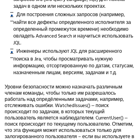
запросов Jira (Jira Query Language, JQL) для поиска
задач в одном или нескольких проектах.
Для построения сложных запросов (например,
найти все дефекты определенного исполнителя за
определенный промежуток времени) необходимо
овладеть Advanced Search и научиться использовать
JQL.
Инженеры используют JQL для расширенного
поиска в Jira, чтобы просматривать нужную
информацию, отсортированную по датам, статусам,
назначенным лицам, версиям, задачам и т.д.
Уровни безопасности можно назначать различным
членам команды, чтобы только им разрешалось
работать над опредёленными задачами, например,
отслеживать ошибки. WatchedIssues() ‒ поиск
происходит по задачам, в которых текущий
пользователь является наблюдателем. CurrentUser() ‒
поиск происходит по текущему пользователю. Отметим,
что эта функция может использоваться только для
залогированного пользователя – если вы используете в