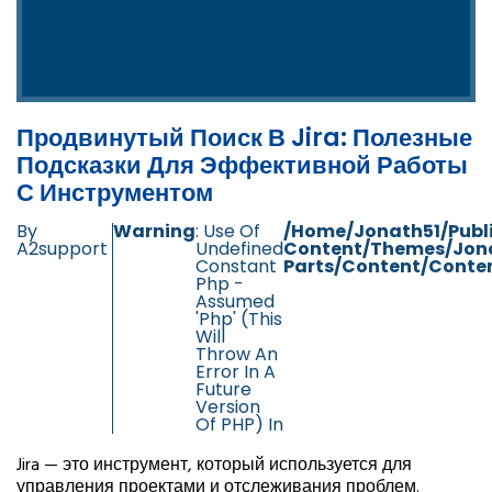
Продвинутый Поиск В Jira: Полезные
Подсказки Для Эффективной Работы
С Инструментом
By
Warning
: Use Of
/home/jonath51/publ
A2support
Undefined
Content/themes/jon
Constant
Parts/content/conten
Php -
Assumed
'php' (this
Will
Throw An
Error In A
Future
Version
Of PHP) In
Jira — это инструмент, который используется для
управления проектами и отслеживания проблем.