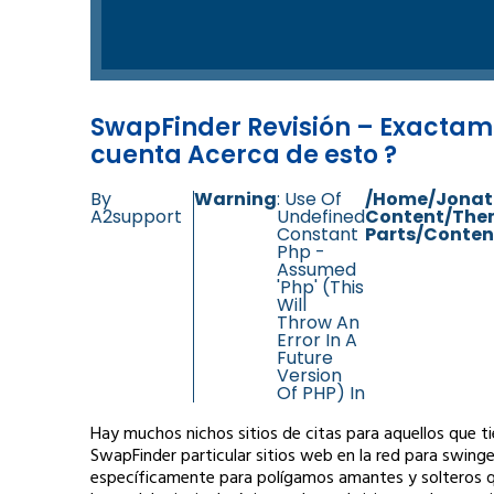
SwapFinder Revisión – Exacta
cuenta Acerca de esto ?
By
Warning
: Use Of
/home/jonat
A2support
Undefined
Content/the
Constant
Parts/conten
Php -
Assumed
'php' (this
Will
Throw An
Error In A
Future
Version
Of PHP) In
Hay muchos nichos sitios de citas para aquellos que ti
SwapFinder particular sitios web en la red para swinge
específicamente para polígamos amantes y solteros q