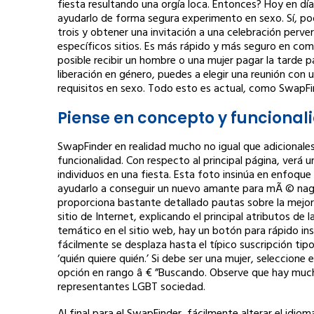
fiesta resultando una orgía loca. Entonces? Hoy en día
ayudarlo de forma segura experimento en sexo. Sí, podr
trois y obtener una invitación a una celebración perver
específicos sitios. Es más rápido y más seguro en comp
posible recibir un hombre o una mujer pagar la tarde 
liberación en género, puedes a elegir una reunión co
requisitos en sexo. Todo esto es actual, como SwapF
Piense en concepto y funcional
SwapFinder en realidad mucho no igual que adicionales 
funcionalidad. Con respecto al principal página, verá
individuos en una fiesta. Esta foto insinúa en enfoqu
ayudarlo a conseguir un nuevo amante para mÃ © nage
proporciona bastante detallado pautas sobre la mejor
sitio de Internet, explicando el principal atributos d
temático en el sitio web, hay un botón para rápido ins
fácilmente se desplaza hasta el típico suscripción tipo.
‘quién quiere quién.’ Si debe ser una mujer, seleccione e
opción en rango â € ”Buscando. Observe que hay mucho
representantes LGBT sociedad.