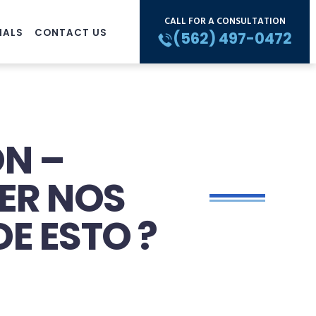
CALL FOR A CONSULTATION
IALS
CONTACT US
(562) 497-0472
ÓN –
ER NOS
E ESTO ?