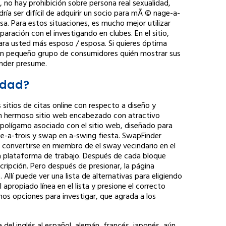
, no hay prohibición sobre persona real sexualidad,
ía ser difícil de adquirir un socio para mÃ © nage-a-
sa. Para estos situaciones, es mucho mejor utilizar
aración con el investigando en clubes. En el sitio,
para usted más esposo / esposa. Si quieres óptima
n un pequeño grupo de consumidores quién mostrar sus
inder presume.
idad?
sitios de citas online con respecto a diseño y
 un hermoso sitio web encabezado con atractivo
e polígamo asociado con el sitio web, diseñado para
-a-trois y swap en a-swing fiesta. SwapFinder
 convertirse en miembro de el sway vecindario en el
e la plataforma de trabajo. Después de cada bloque
cripción. Pero después de presionar, la página
 Allí puede ver una lista de alternativas para eligiendo
l apropiado línea en el lista y presione el correcto
s opciones para investigar, que agrada a los