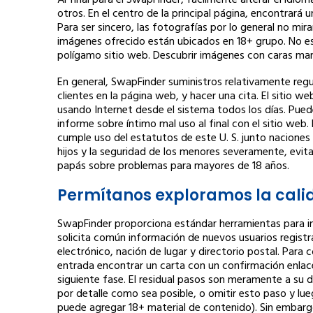
Al final para el SwapFinder, fácilmente alterar el idiom
otros. En el centro de la principal página, encontrará
Para ser sincero, las fotografías por lo general no mira
imágenes ofrecido están ubicados en 18+ grupo. No e
polígamo sitio web. Descubrir imágenes con caras m
En general, SwapFinder suministros relativamente regul
clientes en la página web, y hacer una cita. El sitio
usando Internet desde el sistema todos los días. Pued
informe sobre íntimo mal uso al final con el sitio web.
cumple uso del estatutos de este U. S. junto naciones
hijos y la seguridad de los menores severamente, evit
papás sobre problemas para mayores de 18 años.
Permítanos exploramos la calid
SwapFinder proporciona estándar herramientas para in
solicita común información de nuevos usuarios registr
electrónico, nación de lugar y directorio postal. Para c
entrada encontrar un carta con un confirmación enlace a
siguiente fase. El residual pasos son meramente a su d
por detalle como sea posible, o omitir esto paso y l
puede agregar 18+ material de contenido). Sin embarg