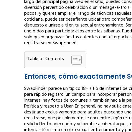
largo del principal página web en el sitio, puedes con
diversión pervertido celebración o un menage-a-trois
pocos, y quieres ampliar el rango de técnicas sexuales
cotidiana, puede ser desafiante ubicar otro compañer
dispuesto a unirse a ti en tu sexual entrenamiento. 
uno o dos para participar ellos entre las sábanas. Pue
solo quién organizar fiestas calientes con afterpartie
registrarse en SwapFinder!
Table of Contents
Entonces, cómo exactamente S
SwapFinder parece un típico 18+ sitio de internet de 
para rápido registro: un campo para incorporar personal
Internet, hay fotos de comunes ± también hacia la par
Política y respeto a Usar. En general, no hay suficien
destinado exclusivamente para adultos buscando una 
registrarse, que posiblemente se encuentre algún retr
realidad lento adecuado y vulnerable a ciberataques, q
intentar tú mismo en otro sexual entrenamiento y par