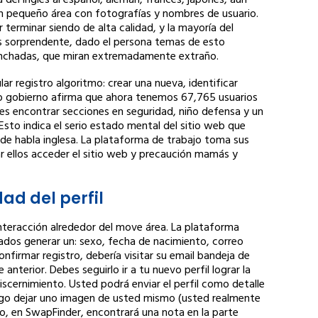
a del inglés al español, alemán, francés, japonés, aún
 un pequeño área con fotografías y nombres de usuario.
r terminar siendo de alta calidad, y la mayoría del
s sorprendente, dado el persona temas de esto
anchadas, que miran extremadamente extraño.
ar registro algoritmo: crear una nueva, identificar
 web gobierno afirma que ahora tenemos 67,765 usuarios
es encontrar secciones en seguridad, niño defensa y un
 Esto indica el serio estado mental del sitio web que
 de habla inglesa. La plataforma de trabajo toma sus
ar ellos acceder el sitio web y precaución mamás y
ad del perfil
teracción alrededor del move área. La plataforma
ados generar un: sexo, fecha de nacimiento, correo
onfirmar registro, debería visitar su email bandeja de
nterior. Debes seguirlo ir a tu nuevo perfil lograr la
iscernimiento. Usted podrá enviar el perfil como detalle
uego dejar uno imagen de usted mismo (usted realmente
o, en SwapFinder, encontrará una nota en la parte