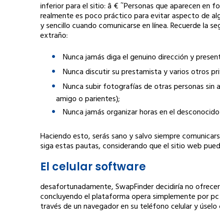
inferior para el sitio: â € ˜Personas que aparecen en fo
realmente es poco práctico para evitar aspecto de alg
y sencillo cuando comunicarse en línea. Recuerde la s
extraño:
Nunca jamás diga el genuino dirección y present
Nunca discutir su prestamista y varios otros p
Nunca subir fotografías de otras personas sin a
amigo o parientes);
Nunca jamás organizar horas en el desconocido
Haciendo esto, serás sano y salvo siempre comunicar
siga estas pautas, considerando que el sitio web pued
El celular software
desafortunadamente, SwapFinder decidiría no ofrecer 
concluyendo el plataforma opera simplemente por pc ad
través de un navegador en su teléfono celular y úselo