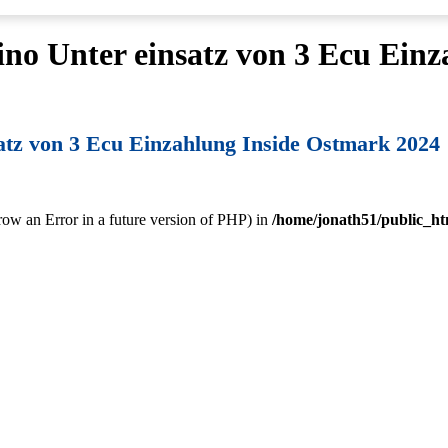
no Unter einsatz von 3 Ecu Einz
tz von 3 Ecu Einzahlung Inside Ostmark 2024
hrow an Error in a future version of PHP) in
/home/jonath51/public_ht