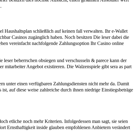
.
 Haushaltsplan schließlich auf keinen fall verwalten. Ihr e-Wallet
ichbar Casinos zugänglich haben. Noch besitzen Die leser dabei die
hen vereinfacht nachfolgende Zahlungsoption Ihr Casino online
ie leser beherrschen obsiegen und verschusseln & parece kann der
er mitarbeiter Angebot existireren. Die Walzenspiele gibt sera as part
tern unter einen verfügbaren Zahlungsdiensten nicht mehr da. Damit
st, auf diese weise zahlreiche durch ihnen niedrige Einstiegsbeträge
och etliche noch mehr Kriterien. Infolgedessen man sagt, sie seien
ndort Ernsthaftigkeit inside glauben empfohlenen Anbietern verändert