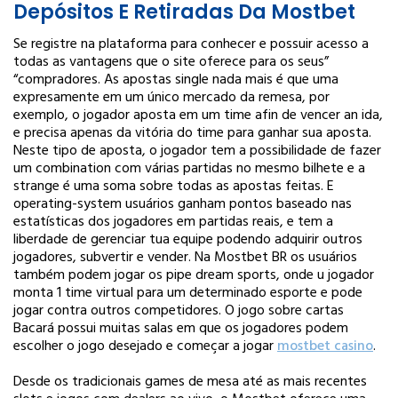
Depósitos E Retiradas Da Mostbet
Se registre na plataforma para conhecer e possuir acesso a
todas as vantagens que o site oferece para os seus”
“compradores. As apostas single nada mais é que uma
expresamente em um único mercado da remesa, por
exemplo, o jogador aposta em um time afin de vencer an ida,
e precisa apenas da vitória do time para ganhar sua aposta.
Neste tipo de aposta, o jogador tem a possibilidade de fazer
um combination com várias partidas no mesmo bilhete e a
strange é uma soma sobre todas as apostas feitas. E
operating-system usuários ganham pontos baseado nas
estatísticas dos jogadores em partidas reais, e tem a
liberdade de gerenciar tua equipe podendo adquirir outros
jogadores, subvertir e vender. Na Mostbet BR os usuários
também podem jogar os pipe dream sports, onde u jogador
monta 1 time virtual para um determinado esporte e pode
jogar contra outros competidores. O jogo sobre cartas
Bacará possui muitas salas em que os jogadores podem
escolher o jogo desejado e começar a jogar
mostbet casino
.
Desde os tradicionais games de mesa até as mais recentes