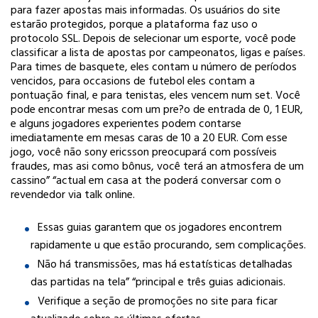
para fazer apostas mais informadas. Os usuários do site
estarão protegidos, porque a plataforma faz uso o
protocolo SSL. Depois de selecionar um esporte, você pode
classificar a lista de apostas por campeonatos, ligas e países.
Para times de basquete, eles contam u número de períodos
vencidos, para occasions de futebol eles contam a
pontuação final, e para tenistas, eles vencem num set. Você
pode encontrar mesas com um pre?o de entrada de 0, 1 EUR,
e alguns jogadores experientes podem contarse
imediatamente em mesas caras de 10 a 20 EUR. Com esse
jogo, você não sony ericsson preocupará com possíveis
fraudes, mas asi como bônus, você terá an atmosfera de um
cassino” “actual em casa at the poderá conversar com o
revendedor via talk online.
Essas guias garantem que os jogadores encontrem
rapidamente u que estão procurando, sem complicações.
Não há transmissões, mas há estatísticas detalhadas
das partidas na tela” “principal e três guias adicionais.
Verifique a seção de promoções no site para ficar