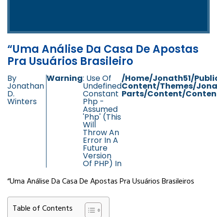
“Uma Análise Da Casa De Apostas
Pra Usuários Brasileiro
By
Warning
: Use Of
/home/jonath51/publ
Jonathan
Undefined
Content/themes/jona
D.
Constant
Parts/content/conten
Winters
Php -
Assumed
'php' (this
Will
Throw An
Error In A
Future
Version
Of PHP) In
“Uma Análise Da Casa De Apostas Pra Usuários Brasileiros
Table of Contents