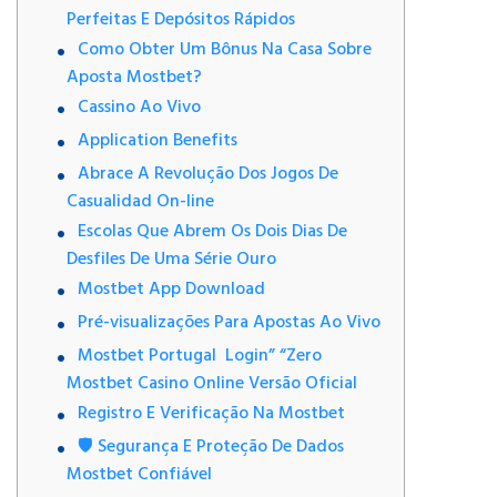
Perfeitas E Depósitos Rápidos
Como Obter Um Bônus Na Casa Sobre
Aposta Mostbet?
Cassino Ao Vivo
Application Benefits
Abrace A Revolução Dos Jogos De
Casualidad On-line
Escolas Que Abrem Os Dois Dias De
Desfiles De Uma Série Ouro
Mostbet App Download
Pré-visualizações Para Apostas Ao Vivo
Mostbet Portugal ️ Login” “Zero
Mostbet Casino Online Versão Oficial
Registro E Verificação Na Mostbet
🛡️ Segurança E Proteção De Dados
Mostbet Confiável