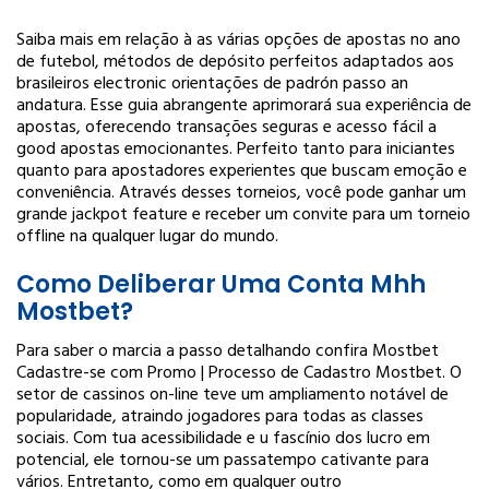
Saiba mais em relação à as várias opções de apostas no ano
de futebol, métodos de depósito perfeitos adaptados aos
brasileiros electronic orientações de padrón passo an
andatura. Esse guia abrangente aprimorará sua experiência de
apostas, oferecendo transações seguras e acesso fácil a
good apostas emocionantes. Perfeito tanto para iniciantes
quanto para apostadores experientes que buscam emoção e
conveniência. Através desses torneios, você pode ganhar um
grande jackpot feature e receber um convite para um torneio
offline na qualquer lugar do mundo.
Como Deliberar Uma Conta Mhh
Mostbet?
Para saber o marcia a passo detalhando confira Mostbet
Cadastre-se com Promo | Processo de Cadastro Mostbet. O
setor de cassinos on-line teve um ampliamento notável de
popularidade, atraindo jogadores para todas as classes
sociais. Com tua acessibilidade e u fascínio dos lucro em
potencial, ele tornou-se um passatempo cativante para
vários. Entretanto, como em qualquer outro