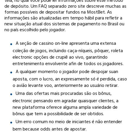
tela, no qual você pode ler informações sobre esse método
de depósito. Um FAQ separado zero site descreve muchas as
formas possíveis de depositar fundos na MostBet. As
informações são atualizadas em tempo hábil para refletir a
new situação atual dos sistemas de pagamento no Brasil ou
no país escolhido pelo jogador.
A seção de cassino on-line apresenta uma extensa
coleção de jogos, incluindo caça-níqueis, pôquer, roleta
electronic opções de crupiê ao vivo, garantindo
entretenimento envolvente afin de todos os jogadores.
A qualquer momento o jogador pode despojar suan
aposta, com o lucro, an expresamente só é perdida, caso
o avião levante voo, anteriormente ao usuário retirar.
Uma das ofertas mais procuradas são os bônus,
electronic pensando em agradar quaisquer clientes, a
new plataforma oferece alguma ampla variedade de
bônus que tem a possibilidade de ser obtidos.
Um erro comum no meio de iniciantes é não entender
bem because odds antes de apostar.