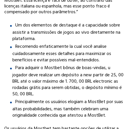
MostBet. Essa licença é fácil de obter, ao contrário das
licenças italiana ou espanhola, mas esse ponto fraco é
compensado por outros parâmetros.”
Um dos elementos de destaque é a capacidade sobre
assistir a transmissões de jogos ao vivo diretamente na
plataforma.
Recomendo enfaticamente la cual você analise
cuidadosamente esses detalhes para maximizar os
benefícios e evitar possíveis mal-entendidos.
Para adquirir o Mostbet bônus de boas-vindas, u
jogador deve realizar um depósito a new partir de 25, 00
BRL até o valor máximo de 1. 700, 00 BRL electronic as
rodadas grátis para serem obtidas, o depósito mínimo é
50, 00 BRL.
Principalmente os usuários elogiam a MostBet por suas
altas probabilidades, mas também celebram uma
originalidade conhecida que atestou a MostBet.