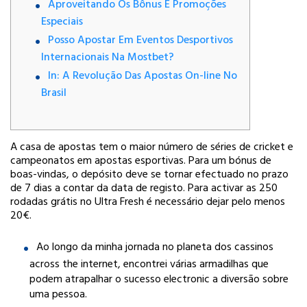
Aproveitando Os Bônus E Promoções
Especiais
Posso Apostar Em Eventos Desportivos
Internacionais Na Mostbet?
In: A Revolução Das Apostas On-line No
Brasil
A casa de apostas tem o maior número de séries de cricket e
campeonatos em apostas esportivas. Para um bónus de
boas-vindas, o depósito deve se tornar efectuado no prazo
de 7 dias a contar da data de registo. Para activar as 250
rodadas grátis no Ultra Fresh é necessário dejar pelo menos
20€.
Ao longo da minha jornada no planeta dos cassinos
across the internet, encontrei várias armadilhas que
podem atrapalhar o sucesso electronic a diversão sobre
uma pessoa.