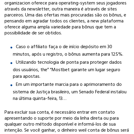
organizacion oferece para operating-system seus jogadores
através da newsletter, outra maneira é através de sites
parceiros. Uma das ofertas mais procuradas são os bônus, e
pensando em agradar todos os clientes, a new plataforma
oferece alguma ampla variedade para bônus que tem a
possibilidade de ser obtidos.
Caso o affiliato faça o de início depósito em 30
minutos, após u registro, o bônus aumenta para 125%.
Utilizando tecnologia de ponta para proteger dados
dos usuários, the” “Mostbet garante um lugar seguro
para apostas.
Em um importante marcia para o aprimoramento do
sistema de Justiça brasileiro, um Senado Federal instalou
na última quinta-feira, 13…
Para excluir sua conta, é necessário entrar em contato
apresentando o suporte por meio da linha direta ou para
qualquer outro método disponível e informá-los de sua
intenção. Se você ganhar, o dinheiro weil conta de bônus será