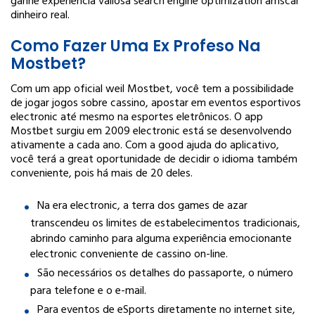
ganhe experiência valiosa search engine optimization arriscar
dinheiro real.
Como Fazer Uma Ex Profeso Na
Mostbet?
Com um app oficial weil Mostbet, você tem a possibilidade
de jogar jogos sobre cassino, apostar em eventos esportivos
electronic até mesmo na esportes eletrônicos. O app
Mostbet surgiu em 2009 electronic está se desenvolvendo
ativamente a cada ano. Com a good ajuda do aplicativo,
você terá a great oportunidade de decidir o idioma também
conveniente, pois há mais de 20 deles.
Na era electronic, a terra dos games de azar
transcendeu os limites de estabelecimentos tradicionais,
abrindo caminho para alguma experiência emocionante
electronic conveniente de cassino on-line.
São necessários os detalhes do passaporte, o número
para telefone e o e-mail.
Para eventos de eSports diretamente no internet site,