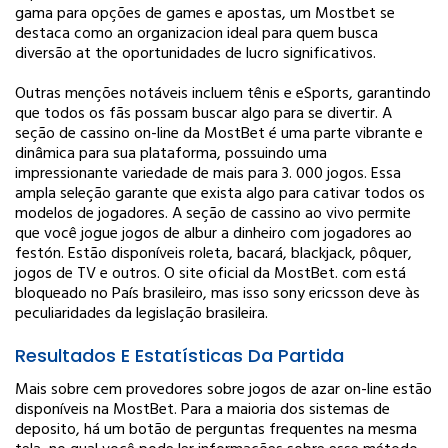
gama para opções de games e apostas, um Mostbet se
destaca como an organizacion ideal para quem busca
diversão at the oportunidades de lucro significativos.
Outras menções notáveis incluem tênis e eSports, garantindo
que todos os fãs possam buscar algo para se divertir. A
seção de cassino on-line da MostBet é uma parte vibrante e
dinâmica para sua plataforma, possuindo uma
impressionante variedade de mais para 3. 000 jogos. Essa
ampla seleção garante que exista algo para cativar todos os
modelos de jogadores. A seção de cassino ao vivo permite
que você jogue jogos de albur a dinheiro com jogadores ao
festón. Estão disponíveis roleta, bacará, blackjack, pôquer,
jogos de TV e outros. O site oficial da MostBet. com está
bloqueado no País brasileiro, mas isso sony ericsson deve às
peculiaridades da legislação brasileira.
Resultados E Estatísticas Da Partida
Mais sobre cem provedores sobre jogos de azar on-line estão
disponíveis na MostBet. Para a maioria dos sistemas de
deposito, há um botão de perguntas frequentes na mesma