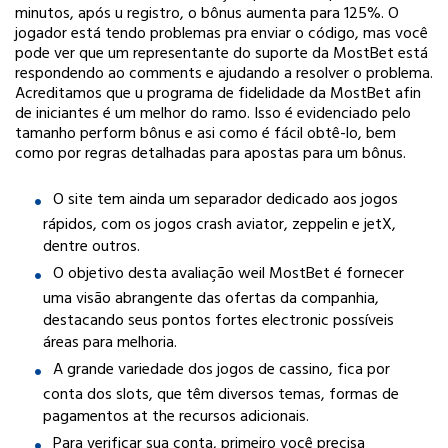
minutos, após u registro, o bônus aumenta para 125%. O
jogador está tendo problemas pra enviar o código, mas você
pode ver que um representante do suporte da MostBet está
respondendo ao comments e ajudando a resolver o problema.
Acreditamos que u programa de fidelidade da MostBet afin
de iniciantes é um melhor do ramo. Isso é evidenciado pelo
tamanho perform bônus e asi como é fácil obtê-lo, bem
como por regras detalhadas para apostas para um bônus.
O site tem ainda um separador dedicado aos jogos
rápidos, com os jogos crash aviator, zeppelin e jetX,
dentre outros.
O objetivo desta avaliação weil MostBet é fornecer
uma visão abrangente das ofertas da companhia,
destacando seus pontos fortes electronic possíveis
áreas para melhoria.
A grande variedade dos jogos de cassino, fica por
conta dos slots, que têm diversos temas, formas de
pagamentos at the recursos adicionais.
Para verificar sua conta, primeiro você precisa