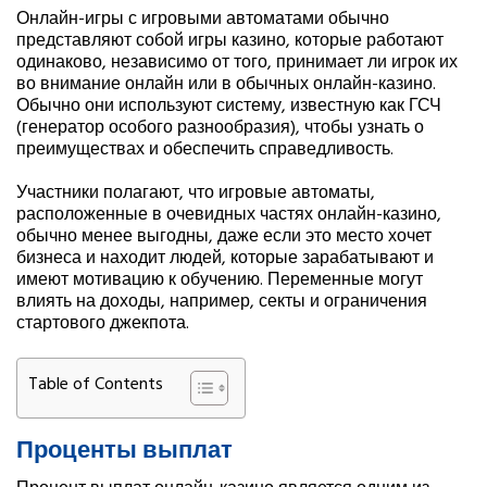
Онлайн-игры с игровыми автоматами обычно
представляют собой игры казино, которые работают
одинаково, независимо от того, принимает ли игрок их
во внимание онлайн или в обычных онлайн-казино.
Обычно они используют систему, известную как ГСЧ
(генератор особого разнообразия), чтобы узнать о
преимуществах и обеспечить справедливость.
Участники полагают, что игровые автоматы,
расположенные в очевидных частях онлайн-казино,
обычно менее выгодны, даже если это место хочет
бизнеса и находит людей, которые зарабатывают и
имеют мотивацию к обучению. Переменные могут
влиять на доходы, например, секты и ограничения
стартового джекпота.
Table of Contents
Проценты выплат