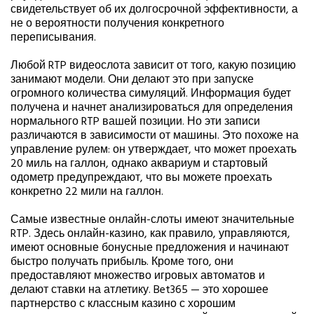
свидетельствует об их долгосрочной эффективности, а
не о вероятности получения конкретного
переписывания.
Любой RTP видеослота зависит от того, какую позицию
занимают модели. Они делают это при запуске
огромного количества симуляций. Информация будет
получена и начнет анализироваться для определения
нормального RTP вашей позиции. Но эти записи
различаются в зависимости от машины. Это похоже на
управление рулем: он утверждает, что может проехать
20 миль на галлон, однако аквариум и стартовый
одометр предупреждают, что вы можете проехать
конкретно 22 мили на галлон.
Самые известные онлайн-слоты имеют значительные
RTP. Здесь онлайн-казино, как правило, управляются,
имеют основные бонусные предложения и начинают
быстро получать прибыль. Кроме того, они
предоставляют множество игровых автоматов и
делают ставки на атлетику. Bet365 — это хорошее
партнерство с классным казино с хорошим