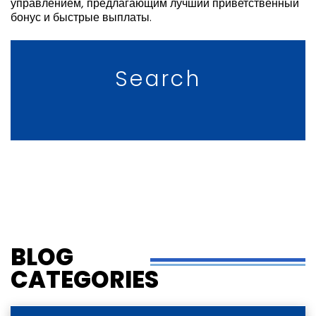
управлением, предлагающим лучший приветственный
бонус и быстрые выплаты.
Search
BLOG
CATEGORIES