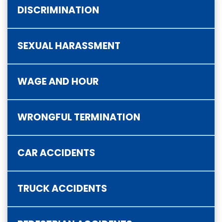
DISCRIMINATION
SEXUAL HARASSMENT
WAGE AND HOUR
WRONGFUL TERMINATION
CAR ACCIDENTS
TRUCK ACCIDENTS