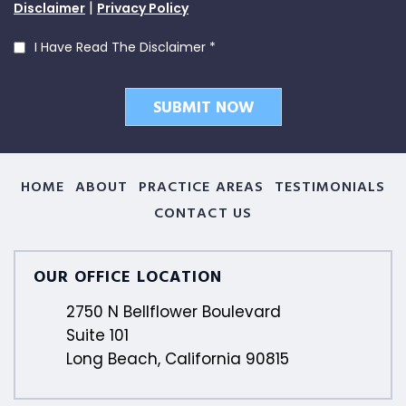
|
Disclaimer
Privacy Policy
I Have Read The Disclaimer
*
HOME
ABOUT
PRACTICE AREAS
TESTIMONIALS
CONTACT US
OUR OFFICE LOCATION
2750 N Bellflower Boulevard
Suite 101
Long Beach, California 90815