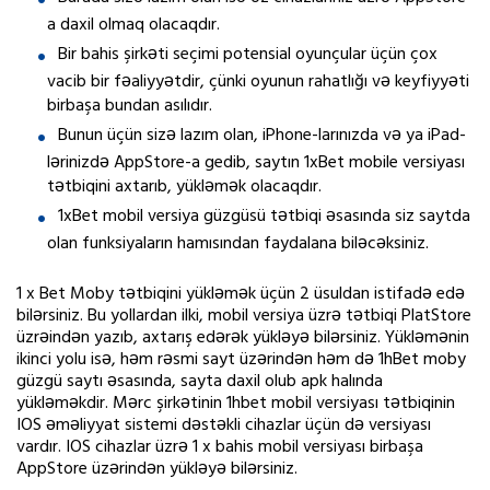
a daxil olmaq olacaqdır.
Bir bahis şirkəti seçimi potensial oyunçular üçün çox
vacib bir fəaliyyətdir, çünki oyunun rahatlığı və keyfiyyəti
birbaşa bundan asılıdır.
Bunun üçün sizə lazım olan, iPhone-larınızda və ya iPad-
lərinizdə AppStore-a gedib, saytın 1xBet mobile versiyası
tətbiqini axtarıb, yükləmək olacaqdır.
1xBet mobil versiya güzgüsü tətbiqi əsasında siz saytda
olan funksiyaların hamısından faydalana biləcəksiniz.
1 x Bet Moby tətbiqini yükləmək üçün 2 üsuldan istifadə edə
bilərsiniz. Bu yollardan ilki, mobil versiya üzrə tətbiqi PlatStore
üzrəindən yazıb, axtarış edərək yükləyə bilərsiniz. Yükləmənin
ikinci yolu isə, həm rəsmi sayt üzərindən həm də 1hBet moby
güzgü saytı əsasında, sayta daxil olub apk halında
yükləməkdir. Mərc şirkətinin 1hbet mobil versiyası tətbiqinin
IOS əməliyyat sistemi dəstəkli cihazlar üçün də versiyası
vardır. IOS cihazlar üzrə 1 x bahis mobil versiyası birbaşa
AppStore üzərindən yükləyə bilərsiniz.