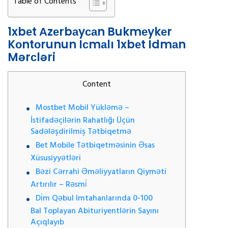
Table of Contents
1xbеt Аzеrbаyсаn Bukmеykеr
Kоntоrunun Iсmаlı 1xbеt Idmаn
Mərсləri
Content
Mostbet Mobil Yükləmə –
İstifadəçilərin Rahatlığı Üçün
Sadələşdirilmiş Tətbiqetmə
Bet Mobile Tətbiqetməsinin Əsas
Xüsusiyyətləri
Bəzi Cərrahi Əməliyyatların Qiyməti
Artırılır – Rəsmi̇
Di̇m Qəbul Imtahanlarında 0-100
Bal Toplayan Abituriyentlərin Sayını
Açıqlayıb