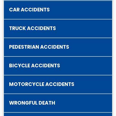
CAR ACCIDENTS
TRUCK ACCIDENTS
PEDESTRIAN ACCIDENTS
BICYCLE ACCIDENTS
MOTORCYCLE ACCIDENTS
WRONGFUL DEATH