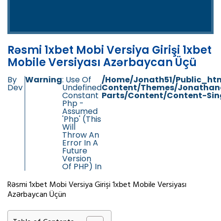
Rəsmi 1xbet Mobi Versiya Girişi 1xbet
Mobile Versiyası Azərbaycan Üçü
By
Warning
: Use Of
/home/jonath51/public_ht
Dev
Undefined
Content/themes/jonathan
Constant
Parts/content/content-Sin
Php -
Assumed
'php' (this
Will
Throw An
Error In A
Future
Version
Of PHP) In
Rəsmi 1xbet Mobi Versiya Girişi 1xbet Mobile Versiyası
Azərbaycan Üçün