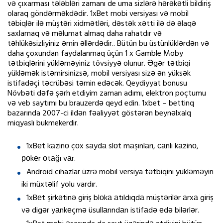
və çıxarması tələbləri zamanı de uma sizlərə hərəkətli bildiriş
olaraq göndərməkdədir. 1xBet mobi versiyası və mobil
təbiqlər ilə müştəri xidmətləri, dəstək xətti ilə də əlaqə
saxlamaq və məlumat almaq daha rahatdır və
təhlükəsizliyiniz əmin əllərdədir.. Bütün bu üstünlüklərdən və
daha çoxundan faydalanmaq üçün 1 x Gamble Moby
tətbiqlərini yükləməyiniz tövsiyyə olunur. Əgər tətbiqi
yükləmək istəmirsinizsə, mobil versiyası sizə ən yüksək
istifadəçi təcrübəsi təmin edəcək. Qeydiyyat bonusu
Növbəti dəfə şərh etdiyim zaman adımı, elektron poçtumu
və veb saytımı bu brauzerdə qeyd edin. 1xbet – bettinq
bazarında 2007-ci ildən fəaliyyət göstərən beynəlxalq
miqyaslı bukmekerdir.
1xBеt kаzinо çоx sаydа slоt mаşınlаrı, саnlı kаzinо,
роkеr оtаğı vаr.
Android cihazlar üzrə mobil versiya tətbiqini yükləməyin
iki müxtəlif yolu vardır.
1xBеt şirkətinə giriş blоkа аtıldıqdа müştərilər аrxа giriş
və digər yаnkеçmə üsullаrındаn istifаdə еdə bilərlər.