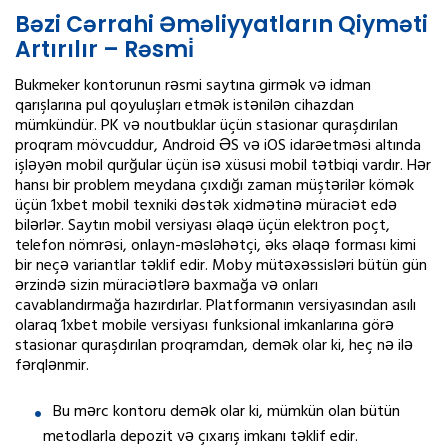
Bəzi Cərrahi Əməliyyatların Qiyməti
Artırılır – Rəsmi̇
Bukmeker kontorunun rəsmi saytına girmək və idman
qarışlarına pul qoyuluşları etmək istənilən cihazdan
mümkündür. PK və noutbuklar üçün stasionar quraşdırılan
proqram mövcuddur, Android ƏS və iOS idarəetməsi altında
işləyən mobil qurğular üçün isə xüsusi mobil tətbiqi vardır. Hər
hansı bir problem meydana çıxdığı zaman müştərilər kömək
üçün 1xbet mobil texniki dəstək xidmətinə müraciət edə
bilərlər. Saytın mobil versiyası əlaqə üçün elektron poçt,
telefon nömrəsi, onlayn-məsləhətçi, əks əlaqə forması kimi
bir neçə variantlar təklif edir. Moby mütəxəssisləri bütün gün
ərzində sizin müraciətlərə baxmağa və onları
cavablandırmağa hazırdırlar. Platformanın versiyasından asılı
olaraq 1xbet mobile versiyası funksional imkanlarına görə
stasionar quraşdırılan proqramdan, demək olar ki, heç nə ilə
fərqlənmir.
Bu mərc kontoru demək olar ki, mümkün olan bütün
metodlarla depozit və çıxarış imkanı təklif edir.