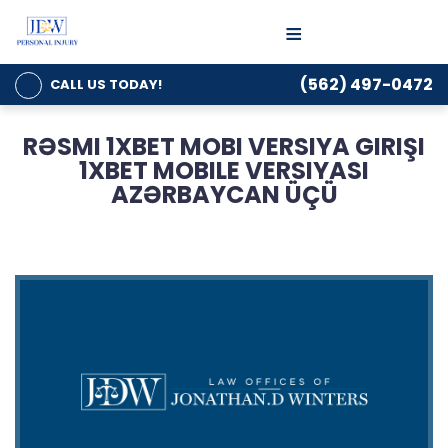
≡
(562) 497-0472
CALL US
TODAY!
RƏSMI 1XBET MOBI VERSIYA GIRIŞI
1XBET MOBILE VERSIYASI
AZƏRBAYCAN ÜÇÜ