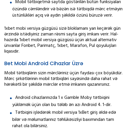
Mobil tətbiqetmə saytda göstərilən bütün funksiyaları
özündə cəmləndirir və bəzən isə tətbiqdə mərc etməyin
üstünlükləri açıq və aydın şəkildə özünü büruzə verir.
1xbet mobi versiya güzgüsü sizə bloklamanı yan keçərək gün
ərzində istədiyiniz zaman rəsmi sayta giriş imkanı verir. Hal-
hazırda 1xbet mobil versiya güzgüsü üçün aktual alternativ
ünvanlar Fonbet, Parimatç, 1xbet, Marafon, Pul qoyuluşları
liqasıdır.
Bet Mobi Android Cihazlar Üzrə
Mobil tətbiqlərin sizin mərcləriniz üçün faydası çox böyükdür.
Mərc şirkətlərinin mobil tətbiqləri sayəsində daha rahat və
hərəkətli bir şəkildə mərclər etmə imkanını qazanırsınız.
Android cihazlarınızda 1 x Gamble Moby tətbiqini
yükləmək üçün olan bu tələb ən azı Android 4. 1-dir.
Tətbiqini işlədərək mobil versiya 1xBet giriş əldə edə
bilər və məlumatlarınız təhlükəsizliyi baxımından tam
rahat ola bilərsiniz.