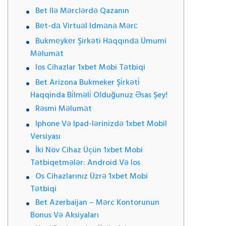
Bet Ilə Mərclərdə Qazanın
Bеt-dа Virtuаl Idmаnа Mərс
Bukmеykеr Şirkəti Hаqqındа Ümumi
Məlumаt
Ios Cihazlar 1xbet Mobi Tətbiqi
Bet Arizona Bukmeker Şi̇rkəti̇
Haqqinda Bi̇lməli̇ Olduğunuz Əsas Şey!
Rəsmi Məlumаt
Iphone Və Ipad-lərinizdə 1xbet Mobil
Versiyası
İki Növ Cihaz Üçün 1xbet Mobi
Tətbiqetmələr: Android Və Ios
Os Cihazlarınız Üzrə 1xbet Mobi
Tətbiqi
Bet Azerbaijan – Mərc Kontorunun
Bonus Və Aksiyaları