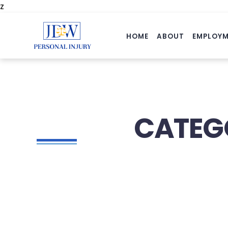
z
HOME
ABOUT
EMPLOYM
CATEG