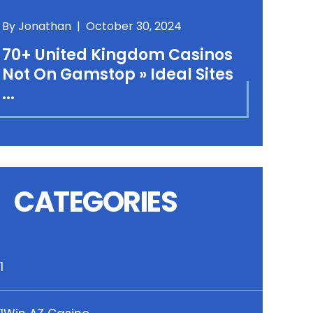
|
October 30, 2024
By
Jonathan
70+ United Kingdom Casinos
Not On Gamstop » Ideal Sites
...
CATEGORIES
1