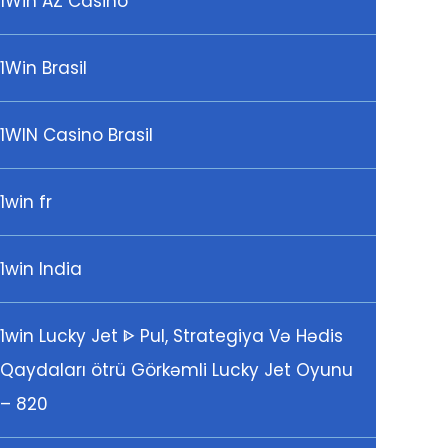
1Win AZ Casino
1Win Brasil
1WIN Casino Brasil
1win fr
1win India
1win Lucky Jet ᐈ Pul, Strategiya Və Hədis
Qaydaları ötrü Görkəmli Lucky Jet Oyunu
– 820